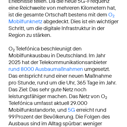
Erlebnisse teilen. Da die neue 5G-Frequenz
eine Reichweite von mehreren Kilometern hat,
ist die gesamte Ortschaft bestens mit dem
O
2
Mobilfunknetz
abgedeckt. Dies ist ein wichtiger
Schritt, um die digitale Infrastruktur in der
Region zu stärken.
O
Telefónica beschleunigt den
2
Mobilfunkausbau in Deutschland. Im Jahr
2025 hat der Telekommunikationsanbieter
rund 8000 Ausbaumaßnahmen
umgesetzt.
Das entspricht rund einer neuen Maßnahme
pro Stunde, rund um die Uhr, 365 Tage im Jahr.
Das Ziel: Das sehr gute Netz noch
leistungsfähiger machen. Das Netz von O
2
Telefónica umfasst aktuell 29.000
Mobilfunkstandorte, und
5G
erreicht rund
99 Prozent der Bevölkerung. Die Folgen des
Ausbaus sind im Alltag spürbar: weniger