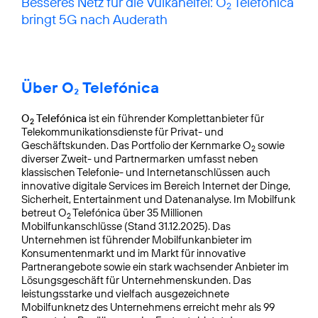
Besseres Netz für die Vulkaneifel: O
Telefónica
2
bringt 5G nach Auderath
Über O₂ Telefónica
O
Telefónica
ist ein führender Komplettanbieter für
2
Telekommunikationsdienste für Privat- und
Geschäftskunden. Das Portfolio der Kernmarke O
sowie
2
diverser Zweit- und Partnermarken umfasst neben
klassischen Telefonie- und Internetanschlüssen auch
innovative digitale Services im Bereich Internet der Dinge,
Sicherheit, Entertainment und Datenanalyse. Im Mobilfunk
betreut O
Telefónica über 35 Millionen
2
Mobilfunkanschlüsse (Stand 31.12.2025). Das
Unternehmen ist führender Mobilfunkanbieter im
Konsumentenmarkt und im Markt für innovative
Partnerangebote sowie ein stark wachsender Anbieter im
Lösungsgeschäft für Unternehmenskunden. Das
leistungsstarke und vielfach ausgezeichnete
Mobilfunknetz des Unternehmens erreicht mehr als 99