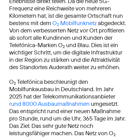
Erlebnisse direkt teilen. Da die neue 5G-
Frequenz eine Reichweite von mehreren
Kilometern hat, ist die gesamte Ortschaft nun
bestens mit dem
O
Mobilfunknetz
abgedeckt.
2
Von dem verbesserten Netz vor Ort profitieren
ab sofort alle Kundinnen und Kunden der
Telefónica-Marken O
und Blau. Dies ist ein
2
wichtiger Schritt, um die digitale Infrastruktur
in der Region zu stärken und die Attraktivität
des Standortes Auderath weiter zu erhöhen.
O
Telefónica beschleunigt den
2
Mobilfunkausbau in Deutschland. Im Jahr
2025 hat der Telekommunikationsanbieter
rund 8000 Ausbaumaßnahmen
umgesetzt.
Das entspricht rund einer neuen Maßnahme
pro Stunde, rund um die Uhr, 365 Tage im Jahr.
Das Ziel: Das sehr gute Netz noch
leistungsfähiger machen. Das Netz von O
2