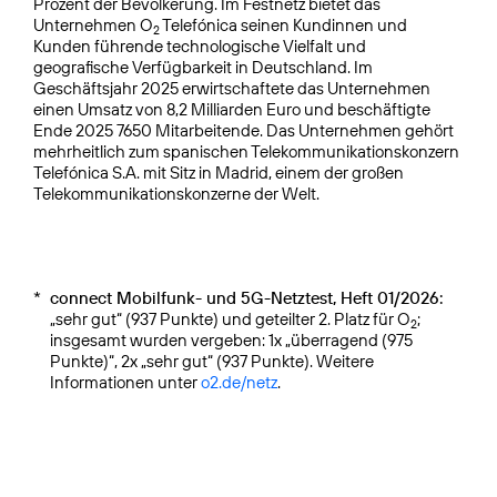
Prozent der Bevölkerung. Im Festnetz bietet das
Unternehmen O
Telefónica seinen Kundinnen und
2
Kunden führende technologische Vielfalt und
geografische Verfügbarkeit in Deutschland. Im
Geschäftsjahr 2025 erwirtschaftete das Unternehmen
einen Umsatz von 8,2 Milliarden Euro und beschäftigte
Ende 2025 7650 Mitarbeitende. Das Unternehmen gehört
mehrheitlich zum spanischen Telekommuni­kationskonzern
Telefónica S.A. mit Sitz in Madrid, einem der großen
Telekommunikationskonzerne der Welt.
*
connect Mobilfunk- und 5G-Netztest, Heft 01/2026:
„sehr gut“ (937 Punkte) und geteilter 2. Platz für O
;
2
insgesamt wurden vergeben: 1x „überragend (975
Punkte)“, 2x „sehr gut“ (937 Punkte). Weitere
Informationen unter
o2.de/netz
.