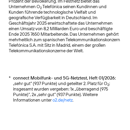
Prozent der Bevölkerung. Im Festnetz bietet das
Unternehmen O
Telefónica seinen Kundinnen und
2
Kunden führende technologische Vielfalt und
geografische Verfügbarkeit in Deutschland. Im
Geschäftsjahr 2025 erwirtschaftete das Unternehmen
einen Umsatz von 8,2 Milliarden Euro und beschäftigte
Ende 2025 7650 Mitarbeitende. Das Unternehmen gehört
mehrheitlich zum spanischen Telekommuni­kationskonzern
Telefónica S.A. mit Sitz in Madrid, einem der großen
Telekommunikationskonzerne der Welt.
*
connect Mobilfunk- und 5G-Netztest, Heft 01/2026:
„sehr gut“ (937 Punkte) und geteilter 2. Platz für O
;
2
insgesamt wurden vergeben: 1x „überragend (975
Punkte)“, 2x „sehr gut“ (937 Punkte). Weitere
Informationen unter
o2.de/netz
.