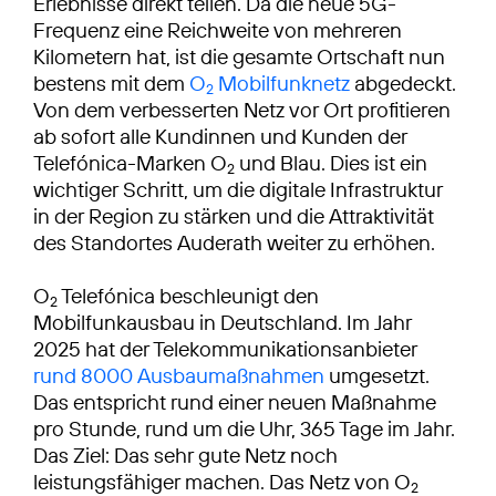
Erlebnisse direkt teilen. Da die neue 5G-
Frequenz eine Reichweite von mehreren
Kilometern hat, ist die gesamte Ortschaft nun
bestens mit dem
O
Mobilfunknetz
abgedeckt.
2
Von dem verbesserten Netz vor Ort profitieren
ab sofort alle Kundinnen und Kunden der
Telefónica-Marken O
und Blau. Dies ist ein
2
wichtiger Schritt, um die digitale Infrastruktur
in der Region zu stärken und die Attraktivität
des Standortes Auderath weiter zu erhöhen.
O
Telefónica beschleunigt den
2
Mobilfunkausbau in Deutschland. Im Jahr
2025 hat der Telekommunikationsanbieter
rund 8000 Ausbaumaßnahmen
umgesetzt.
Das entspricht rund einer neuen Maßnahme
pro Stunde, rund um die Uhr, 365 Tage im Jahr.
Das Ziel: Das sehr gute Netz noch
leistungsfähiger machen. Das Netz von O
2