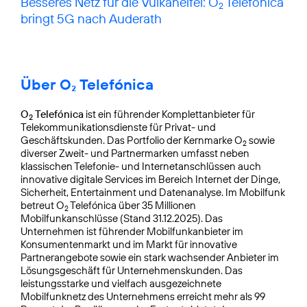
Besseres Netz für die Vulkaneifel: O
Telefónica
2
bringt 5G nach Auderath
Über O₂ Telefónica
O
Telefónica
ist ein führender Komplettanbieter für
2
Telekommunikationsdienste für Privat- und
Geschäftskunden. Das Portfolio der Kernmarke O
sowie
2
diverser Zweit- und Partnermarken umfasst neben
klassischen Telefonie- und Internetanschlüssen auch
innovative digitale Services im Bereich Internet der Dinge,
Sicherheit, Entertainment und Datenanalyse. Im Mobilfunk
betreut O
Telefónica über 35 Millionen
2
Mobilfunkanschlüsse (Stand 31.12.2025). Das
Unternehmen ist führender Mobilfunkanbieter im
Konsumentenmarkt und im Markt für innovative
Partnerangebote sowie ein stark wachsender Anbieter im
Lösungsgeschäft für Unternehmenskunden. Das
leistungsstarke und vielfach ausgezeichnete
Mobilfunknetz des Unternehmens erreicht mehr als 99