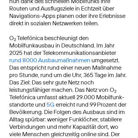
nun dank des schnellen Mobilfunks ihre
Routen und Ausflugsziele in Echtzeit über
Navigations-Apps planen oder ihre Erlebnisse
direkt in sozialen Netzwerken teilen.
O
Telefónica beschleunigt den
2
Mobilfunkausbau in Deutschland. Im Jahr
2025 hat der Telekommunikationsanbieter
rund 8000 Ausbaumaßnahmen
umgesetzt.
Das entspricht rund einer neuen Maßnahme
pro Stunde, rund um die Uhr, 365 Tage im Jahr.
Das Ziel: Das sehr gute Netz noch
leistungsfähiger machen. Das Netz von O
2
Telefónica umfasst aktuell 29.000 Mobilfunk­
standorte und
5G
erreicht rund 99 Prozent der
Bevölkerung. Die Folgen des Ausbaus sind im
Alltag spürbar: weniger Funklöcher, stabilere
Verbindungen und mehr Kapazität dort, wo
viele Menschen gleichzeitig online sind. Der