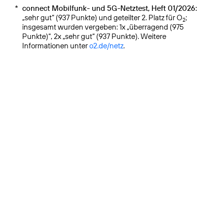
*
connect Mobilfunk- und 5G-Netztest, Heft 01/2026:
„sehr gut“ (937 Punkte) und geteilter 2. Platz für O
;
2
insgesamt wurden vergeben: 1x „überragend (975
Punkte)“, 2x „sehr gut“ (937 Punkte). Weitere
Informationen unter
o2.de/netz
.