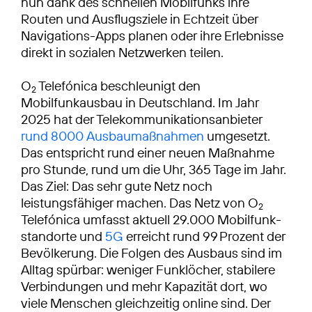
nun dank des schnellen Mobilfunks ihre
Routen und Ausflugsziele in Echtzeit über
Navigations-Apps planen oder ihre Erlebnisse
direkt in sozialen Netzwerken teilen.
O
Telefónica beschleunigt den
2
Mobilfunkausbau in Deutschland. Im Jahr
2025 hat der Telekommunikationsanbieter
rund 8000 Ausbaumaßnahmen
umgesetzt.
Das entspricht rund einer neuen Maßnahme
pro Stunde, rund um die Uhr, 365 Tage im Jahr.
Das Ziel: Das sehr gute Netz noch
leistungsfähiger machen. Das Netz von O
2
Telefónica umfasst aktuell 29.000 Mobilfunk­
standorte und
5G
erreicht rund 99 Prozent der
Bevölkerung. Die Folgen des Ausbaus sind im
Alltag spürbar: weniger Funklöcher, stabilere
Verbindungen und mehr Kapazität dort, wo
viele Menschen gleichzeitig online sind. Der