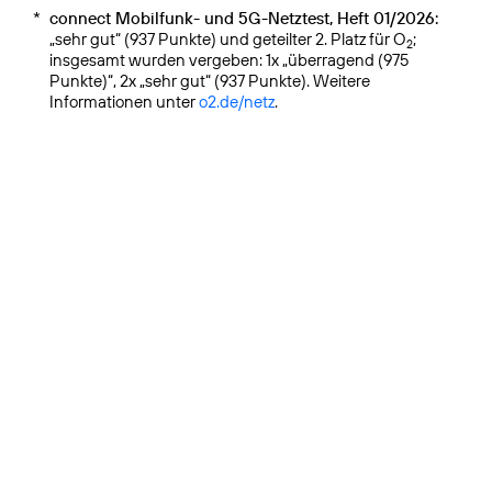
*
connect Mobilfunk- und 5G-Netztest, Heft 01/2026:
„sehr gut“ (937 Punkte) und geteilter 2. Platz für O
;
2
insgesamt wurden vergeben: 1x „überragend (975
Punkte)“, 2x „sehr gut“ (937 Punkte). Weitere
Informationen unter
o2.de/netz
.