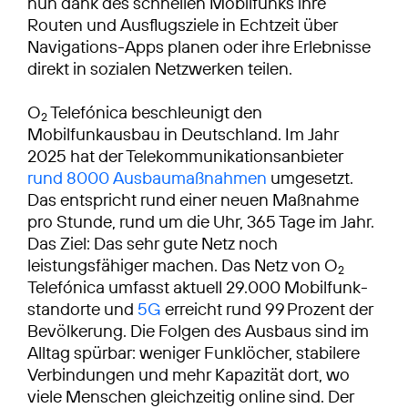
nun dank des schnellen Mobilfunks ihre
Routen und Ausflugsziele in Echtzeit über
Navigations-Apps planen oder ihre Erlebnisse
direkt in sozialen Netzwerken teilen.
O
Telefónica beschleunigt den
2
Mobilfunkausbau in Deutschland. Im Jahr
2025 hat der Telekommunikationsanbieter
rund 8000 Ausbaumaßnahmen
umgesetzt.
Das entspricht rund einer neuen Maßnahme
pro Stunde, rund um die Uhr, 365 Tage im Jahr.
Das Ziel: Das sehr gute Netz noch
leistungsfähiger machen. Das Netz von O
2
Telefónica umfasst aktuell 29.000 Mobilfunk­
standorte und
5G
erreicht rund 99 Prozent der
Bevölkerung. Die Folgen des Ausbaus sind im
Alltag spürbar: weniger Funklöcher, stabilere
Verbindungen und mehr Kapazität dort, wo
viele Menschen gleichzeitig online sind. Der