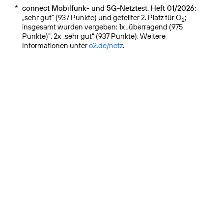
*
connect Mobilfunk- und 5G-Netztest, Heft 01/2026:
„sehr gut“ (937 Punkte) und geteilter 2. Platz für O
;
2
insgesamt wurden vergeben: 1x „überragend (975
Punkte)“, 2x „sehr gut“ (937 Punkte). Weitere
Informationen unter
o2.de/netz
.