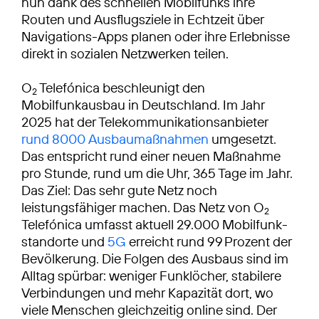
nun dank des schnellen Mobilfunks ihre
Routen und Ausflugsziele in Echtzeit über
Navigations-Apps planen oder ihre Erlebnisse
direkt in sozialen Netzwerken teilen.
O
Telefónica beschleunigt den
2
Mobilfunkausbau in Deutschland. Im Jahr
2025 hat der Telekommunikationsanbieter
rund 8000 Ausbaumaßnahmen
umgesetzt.
Das entspricht rund einer neuen Maßnahme
pro Stunde, rund um die Uhr, 365 Tage im Jahr.
Das Ziel: Das sehr gute Netz noch
leistungsfähiger machen. Das Netz von O
2
Telefónica umfasst aktuell 29.000 Mobilfunk­
standorte und
5G
erreicht rund 99 Prozent der
Bevölkerung. Die Folgen des Ausbaus sind im
Alltag spürbar: weniger Funklöcher, stabilere
Verbindungen und mehr Kapazität dort, wo
viele Menschen gleichzeitig online sind. Der