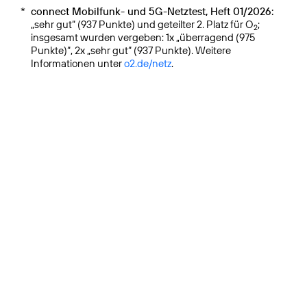
*
connect Mobilfunk- und 5G-Netztest, Heft 01/2026:
„sehr gut“ (937 Punkte) und geteilter 2. Platz für O
;
2
insgesamt wurden vergeben: 1x „überragend (975
Punkte)“, 2x „sehr gut“ (937 Punkte). Weitere
Informationen unter
o2.de/netz
.