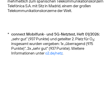
mehrheitlich zum spanischen Telekommuni­kationskonzern
Telefónica S.A. mit Sitz in Madrid, einem der großen
Telekommunikationskonzerne der Welt.
*
connect Mobilfunk- und 5G-Netztest, Heft 01/2026:
„sehr gut“ (937 Punkte) und geteilter 2. Platz für O
;
2
insgesamt wurden vergeben: 1x „überragend (975
Punkte)“, 2x „sehr gut“ (937 Punkte). Weitere
Informationen unter
o2.de/netz
.