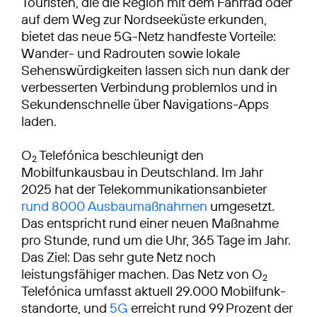
Touristen, die die Region mit dem Fahrrad oder
auf dem Weg zur Nordseeküste erkunden,
bietet das neue 5G-Netz handfeste Vorteile:
Wander- und Radrouten sowie lokale
Sehenswürdigkeiten lassen sich nun dank der
verbesserten Verbindung problemlos und in
Sekundenschnelle über Navigations-Apps
laden.
O
Telefónica beschleunigt den
2
Mobilfunkausbau in Deutschland. Im Jahr
2025 hat der Telekommunikationsanbieter
rund 8000 Ausbaumaßnahmen
umgesetzt.
Das entspricht rund einer neuen Maßnahme
pro Stunde, rund um die Uhr, 365 Tage im Jahr.
Das Ziel: Das sehr gute Netz noch
leistungsfähiger machen. Das Netz von O
2
Telefónica umfasst aktuell 29.000 Mobilfunk­
standorte, und
5G
erreicht rund 99 Prozent der