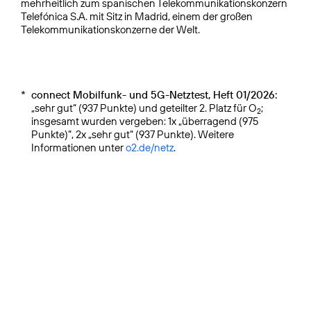
mehrheitlich zum spanischen Telekommuni­kationskonzern
Telefónica S.A. mit Sitz in Madrid, einem der großen
Telekommunikationskonzerne der Welt.
*
connect Mobilfunk- und 5G-Netztest, Heft 01/2026:
„sehr gut“ (937 Punkte) und geteilter 2. Platz für O
;
2
insgesamt wurden vergeben: 1x „überragend (975
Punkte)“, 2x „sehr gut“ (937 Punkte). Weitere
Informationen unter
o2.de/netz
.