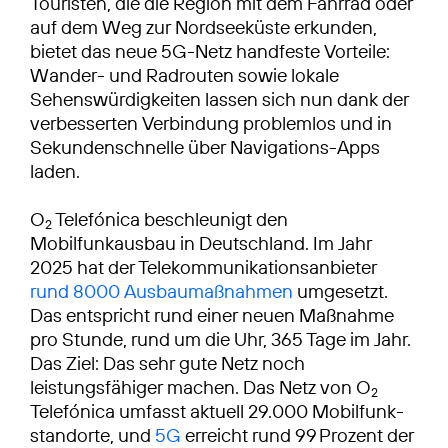
Touristen, die die Region mit dem Fahrrad oder
auf dem Weg zur Nordseeküste erkunden,
bietet das neue 5G-Netz handfeste Vorteile:
Wander- und Radrouten sowie lokale
Sehenswürdigkeiten lassen sich nun dank der
verbesserten Verbindung problemlos und in
Sekundenschnelle über Navigations-Apps
laden.
O
Telefónica beschleunigt den
2
Mobilfunkausbau in Deutschland. Im Jahr
2025 hat der Telekommunikationsanbieter
rund 8000 Ausbaumaßnahmen
umgesetzt.
Das entspricht rund einer neuen Maßnahme
pro Stunde, rund um die Uhr, 365 Tage im Jahr.
Das Ziel: Das sehr gute Netz noch
leistungsfähiger machen. Das Netz von O
2
Telefónica umfasst aktuell 29.000 Mobilfunk­
standorte, und
5G
erreicht rund 99 Prozent der