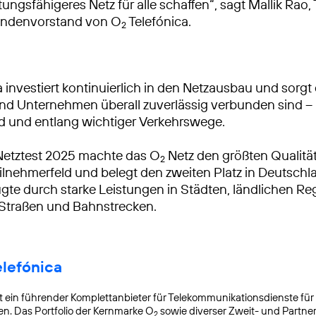
tungsfähigeres Netz für alle schaffen“, sagt Mallik Rao
ndenvorstand von O
Telefónica.
2
 investiert kontinuierlich in den Netzausbau und sorgt 
 Unternehmen überall zuverlässig verbunden sind – 
d und entlang wichtiger Verkehrswege.
Netztest 2025 machte das O
Netz den größten Qualitä
2
lnehmerfeld und belegt den zweiten Platz in Deutschl
gte durch starke Leistungen in Städten, ländlichen R
 Straßen und Bahnstrecken.
elefónica
t ein führender Komplettanbieter für Telekommunikationsdienste für
. Das Portfolio der Kernmarke O
sowie diverser Zweit- und Partn
2