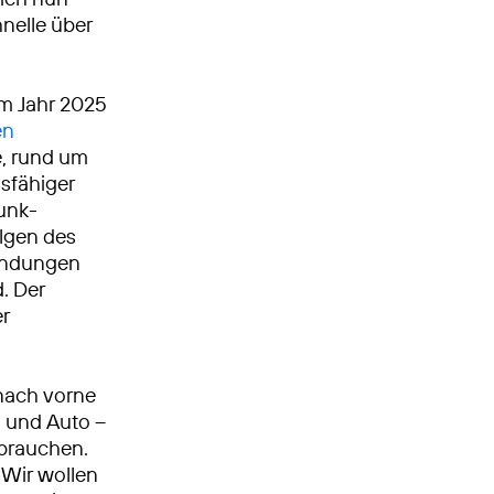
nelle über
Im Jahr 2025
en
, rund um
gsfähiger
unk­
olgen des
bindungen
. Der
er
nach vorne
n und Auto –
 brauchen.
Wir wollen