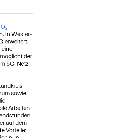
 O
2
n. In Wester-
 erweitert.
 einer
möglicht der
 im 5G-Netz
Landkreis
usum sowie
die
ile Arbeiten
Abendstunden
der auf dem
 Vorteile:
ich nun