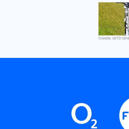
Credits: GfTD G