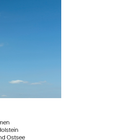
mmen
olstein
und Ostsee