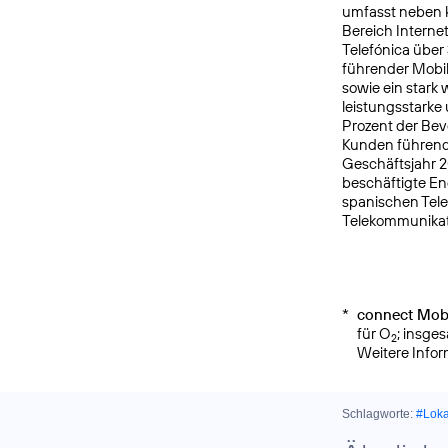
umfasst neben k
Bereich Interne
Telefónica über
führender Mobi
sowie ein star
leistungsstarke
Prozent der Bev
Kunden führende
Geschäftsjahr 2
beschäftigte E
spanischen Tele
Telekommunikat
*
connect Mobi
für O
; insge
2
Weitere Info
Schlagworte:
#Lok