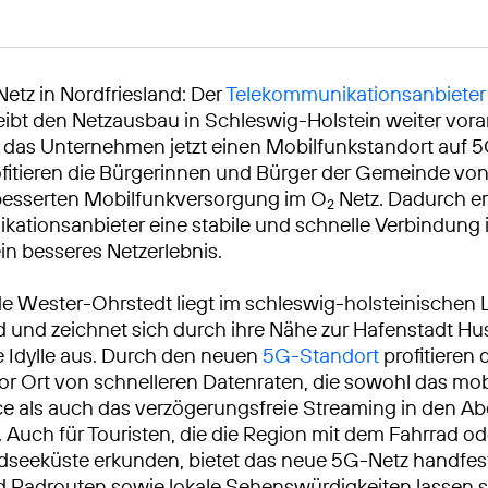
Netz in Nordfriesland: Der
Telekommunikationsanbieter
eibt den Netzausbau in Schleswig-Holstein weiter vora
 das Unternehmen jetzt einen Mobilfunkstandort auf 5G
ofitieren die Bürgerinnen und Bürger der Gemeinde von
besserten Mobilfunkversorgung im O
Netz. Dadurch er
2
ationsanbieter eine stabile und schnelle Verbindung
ein besseres Netzerlebnis.
 Wester-Ohrstedt liegt im schleswig-holsteinischen 
d und zeichnet sich durch ihre Nähe zur Hafenstadt H
he Idylle aus. Durch den neuen
5G-Standort
profitieren 
r Ort von schnelleren Datenraten, die sowohl das mob
e als auch das verzögerungsfreie Streaming in den 
 Auch für Touristen, die die Region mit dem Fahrrad o
seeküste erkunden, bietet das neue 5G-Netz handfeste
 Radrouten sowie lokale Sehenswürdigkeiten lassen s