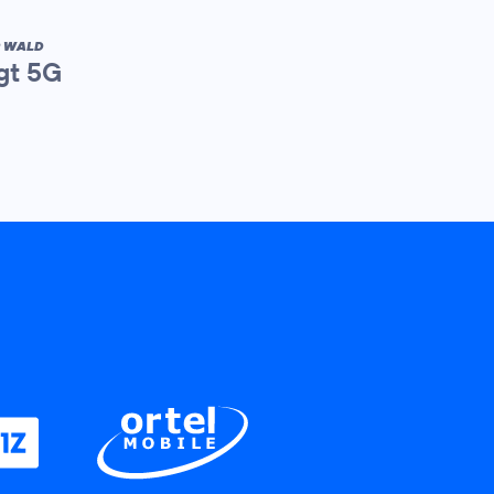
R WALD
gt 5G