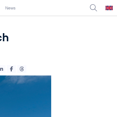
News
ch