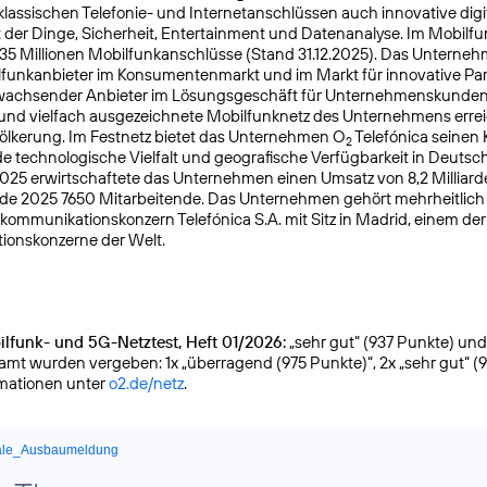
lassischen Telefonie- und Internetanschlüssen auch innovative digit
t der Dinge, Sicherheit, Entertainment und Datenanalyse. Im Mobilfu
 35 Millionen Mobilfunkanschlüsse (Stand 31.12.2025). Das Unterneh
lfunkanbieter im Konsumentenmarkt und im Markt für innovative Pa
k wachsender Anbieter im Lösungsgeschäft für Unternehmenskunden
 und vielfach ausgezeichnete Mobilfunknetz des Unternehmens errei
ölkerung. Im Festnetz bietet das Unternehmen O
Telefónica seinen
2
 technologische Vielfalt und geografische Verfügbarkeit in Deutsc
025 erwirtschaftete das Unternehmen einen Umsatz von 8,2 Milliar
nde 2025 7650 Mitarbeitende. Das Unternehmen gehört mehrheitlic
kommuni­kationskonzern Telefónica S.A. mit Sitz in Madrid, einem de
ionskonzerne der Welt.
lfunk- und 5G-Netztest, Heft 01/2026:
„sehr gut“ (937 Punkte) und g
samt wurden vergeben: 1x „überragend (975 Punkte)“, 2x „sehr gut“ (
rmationen unter
o2.de/netz
.
ale_Ausbaumeldung