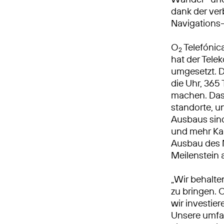
dank der ve
Navigations
O
Telefónic
2
hat der Tel
umgesetzt. 
die Uhr, 365 
machen. Das
standorte, 
Ausbaus sind
und mehr Kap
Ausbau des M
Meilenstein
„Wir behalte
zu bringen. 
wir investie
Unsere umfa