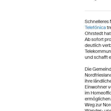
Schnelleres 
Telefónica
tr
Ohrstedt hat
Ab sofort pr
deutlich ver
Telekommunik
und schafft 
Die Gemeinde
Nordfrieslan
ihre ländlic
Einwohner vo
im Homeoffic
ermöglichen.
Weg zur Nord
Wander- und