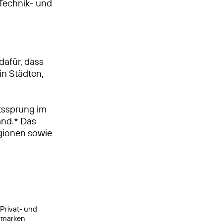
, Technik- und
dafür, dass
in Städten,
tssprung im
and.* Das
egionen sowie
 Privat- und
ermarken