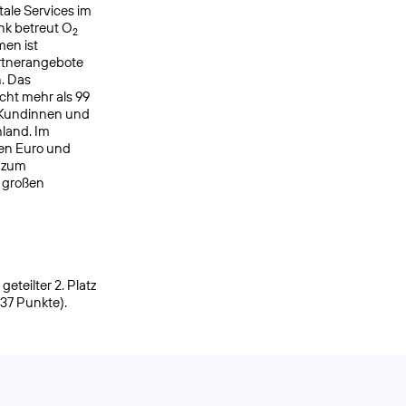
ale Services im
nk betreut O
2
men ist
rtnerangebote
. Das
cht mehr als 99
 Kundinnen und
hland. Im
den Euro und
h zum
r großen
eteilter 2. Platz
937 Punkte).