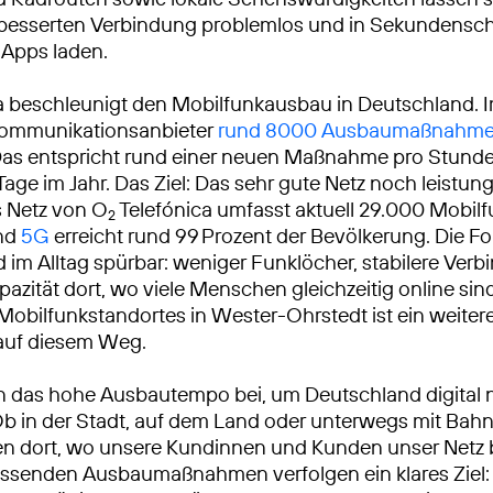
rbesserten Verbindung problemlos und in Sekundensch
-Apps laden.
a beschleunigt den Mobilfunkausbau in Deutschland. 
ekommunikationsanbieter
rund 8000 Ausbaumaßnahm
Das entspricht rund einer neuen Maßnahme pro Stunde
Tage im Jahr. Das Ziel: Das sehr gute Netz noch leistun
 Netz von O
Telefónica umfasst aktuell 29.000 Mobilf
2
und
5G
erreicht rund 99 Prozent der Bevölkerung. Die F
 im Alltag spürbar: weniger Funklöcher, stabilere Ver
azität dort, wo viele Menschen gleichzeitig online sind
obilfunkstandortes in Wester-Ohrstedt ist ein weiter
 auf diesem Weg.
n das hohe Ausbautempo bei, um Deutschland digital 
Ob in der Stadt, auf dem Land oder unterwegs mit Bah
ren dort, wo unsere Kundinnen und Kunden unser Netz
ssenden Ausbaumaßnahmen verfolgen ein klares Ziel: 