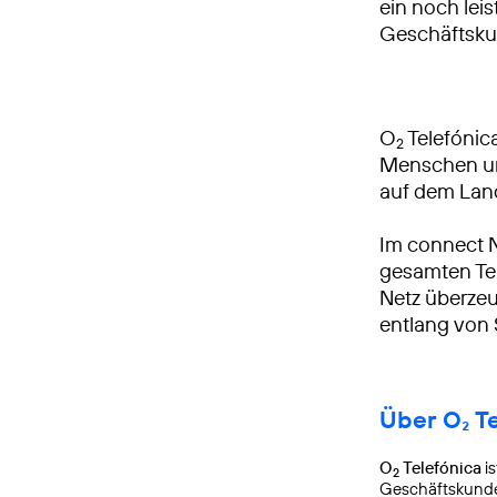
ein noch leis
Geschäftsku
O
Telefónica
2
Menschen und
auf dem Lan
Im connect 
gesamten Tei
Netz überzeu
entlang von
Über O₂ T
O
Telefónica
is
2
Geschäftskunden