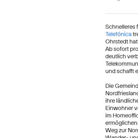
Schnelleres 
Telefónica
tr
Ohrstedt hat
Ab sofort pr
deutlich ver
Telekommunik
und schafft 
Die Gemeinde
Nordfrieslan
ihre ländlic
Einwohner vo
im Homeoffic
ermöglichen.
Weg zur Nord
Wander- und