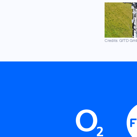
Credits: GfTD G