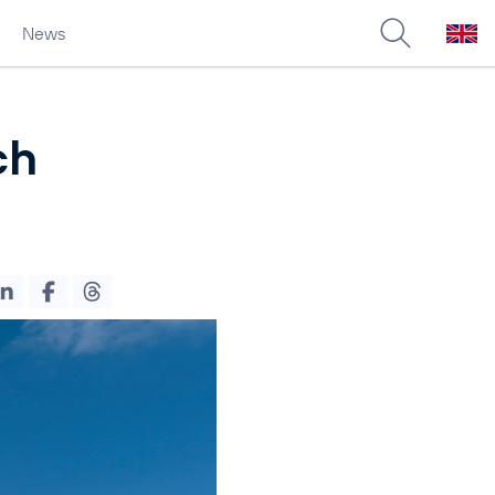
News
ch