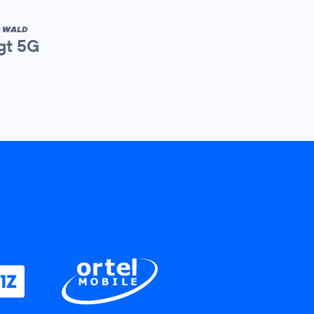
R WALD
gt 5G