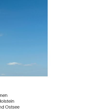
mmen
olstein
und Ostsee