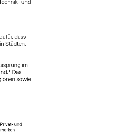
, Technik- und
dafür, dass
in Städten,
tssprung im
and.* Das
egionen sowie
 Privat- und
ermarken