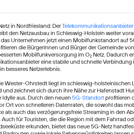
Netz in Nordfriesland: Der
Telekommunikationsanbieter
eibt den Netzausbau in Schleswig-Holstein weiter vora
 das Unternehmen jetzt einen Mobilfunkstandort auf 5G
ofitieren die Bürgerinnen und Bürger der Gemeinde von
besserten Mobilfunkversorgung im O
Netz. Dadurch er
2
ationsanbieter eine stabile und schnelle Verbindung
ein besseres Netzerlebnis.
 Wester-Ohrstedt liegt im schleswig-holsteinischen 
d und zeichnet sich durch ihre Nähe zur Hafenstadt H
he Idylle aus. Durch den neuen
5G-Standort
profitieren 
r Ort von schnelleren Datenraten, die sowohl das mob
e als auch das verzögerungsfreie Streaming in den 
 Auch für Touristen, die die Region mit dem Fahrrad o
seeküste erkunden, bietet das neue 5G-Netz handfeste
 Radrouten sowie lokale Sehenswürdigkeiten lassen s