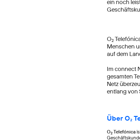
ein noch leis
Geschäftsku
O
Telefónica
2
Menschen und
auf dem Lan
Im connect 
gesamten Tei
Netz überzeu
entlang von
Über O₂ T
O
Telefónica
is
2
Geschäftskunden