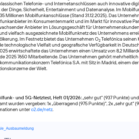
lassischen Telefonie- und Internetanschlüssen auch innovative digit
t der Dinge, Sicherheit, Entertainment und Datenanalyse. Im Mobilfu
 35 Millionen Mobilfunkanschlüsse (Stand 31.12.2025). Das Unterneh
lfunkanbieter im Konsumentenmarkt und im Markt für innovative Pa
k wachsender Anbieter im Lösungsgeschäft für Unternehmenskunden
 und vielfach ausgezeichnete Mobilfunknetz des Unternehmens errei
ölkerung. Im Festnetz bietet das Unternehmen O
Telefónica seinen
2
 technologische Vielfalt und geografische Verfügbarkeit in Deutsc
025 erwirtschaftete das Unternehmen einen Umsatz von 8,2 Milliar
nde 2025 7650 Mitarbeitende. Das Unternehmen gehört mehrheitlic
kommuni­kationskonzern Telefónica S.A. mit Sitz in Madrid, einem de
ionskonzerne der Welt.
lfunk- und 5G-Netztest, Heft 01/2026:
„sehr gut“ (937 Punkte) und g
samt wurden vergeben: 1x „überragend (975 Punkte)“, 2x „sehr gut“ (
rmationen unter
o2.de/netz
.
ale_Ausbaumeldung