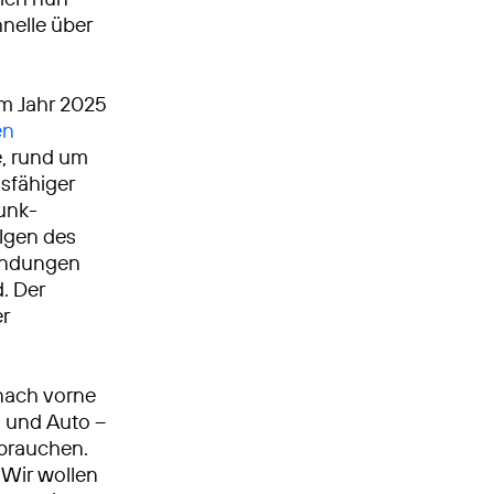
nelle über
Im Jahr 2025
en
, rund um
gsfähiger
unk­
olgen des
bindungen
. Der
er
nach vorne
n und Auto –
 brauchen.
Wir wollen