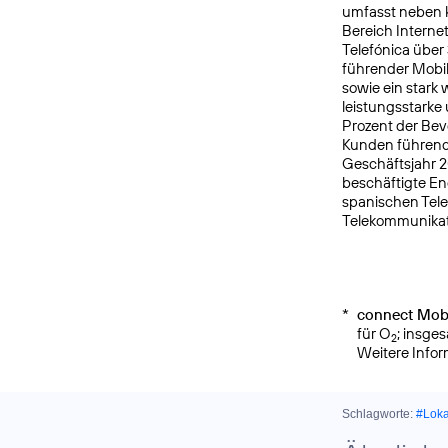
umfasst neben k
Bereich Interne
Telefónica über
führender Mobi
sowie ein star
leistungsstarke
Prozent der Bev
Kunden führende
Geschäftsjahr 2
beschäftigte E
spanischen Tele
Telekommunikat
*
connect Mobi
für O
; insge
2
Weitere Info
Schlagworte:
#Lok