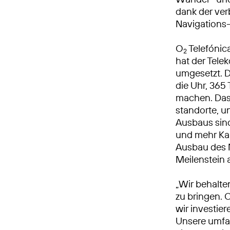
dank der ve
Navigations
O
Telefónic
2
hat der Tel
umgesetzt. 
die Uhr, 365 
machen. Das
standorte, 
Ausbaus sind
und mehr Kap
Ausbau des M
Meilenstein
„Wir behalte
zu bringen. 
wir investie
Unsere umfa