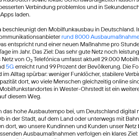
rbesserten Verbindung problemlos und in Sekundensch
-Apps laden.
a beschleunigt den Mobilfunkausbau in Deutschland. 
ekommunikationsanbieter
rund 8000 Ausbaumaßnahm
Das entspricht rund einer neuen Maßnahme pro Stunde
Tage im Jahr. Das Ziel: Das sehr gute Netz noch leistun
 Netz von O
Telefónica umfasst aktuell 29.000 Mobilf
2
und
5G
erreicht rund 99 Prozent der Bevölkerung. Die F
 im Alltag spürbar: weniger Funklöcher, stabilere Ver
azität dort, wo viele Menschen gleichzeitig online sind
obilfunkstandortes in Wester-Ohrstedt ist ein weiter
 auf diesem Weg.
n das hohe Ausbautempo bei, um Deutschland digital 
Ob in der Stadt, auf dem Land oder unterwegs mit Bah
ren dort, wo unsere Kundinnen und Kunden unser Netz
ssenden Ausbaumaßnahmen verfolgen ein klares Ziel: 