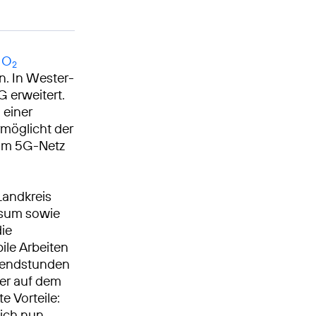
 O
2
n. In Wester-
 erweitert.
 einer
möglicht der
 im 5G-Netz
Landkreis
usum sowie
die
ile Arbeiten
Abendstunden
der auf dem
 Vorteile:
ich nun