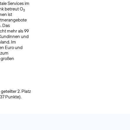
ale Services im
nk betreut O
2
men ist
rtnerangebote
. Das
cht mehr als 99
 Kundinnen und
hland. Im
den Euro und
h zum
r großen
eteilter 2. Platz
937 Punkte).