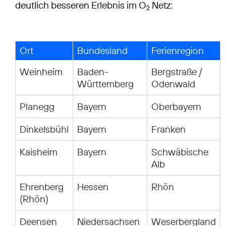
deutlich besseren Erlebnis im O
Netz:
2
Ort
Bundesland
Ferienregion
Weinheim
Baden-
Bergstraße /
Württemberg
Odenwald
Planegg
Bayern
Oberbayern
Dinkelsbühl
Bayern
Franken
Kaisheim
Bayern
Schwäbische
Alb
Ehrenberg
Hessen
Rhön
(Rhön)
Deensen
Niedersachsen
Weserbergland