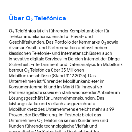
Über O₂ Telefónica
O
Telefónica
ist ein führender Komplettanbieter für
2
Telekommunikationsdienste für Privat- und
Geschäftskunden. Das Portfolio der Kernmarke O
sowie
2
diverser Zweit- und Partnermarken umfasst neben
klassischen Telefonie- und Internetanschlüssen auch
innovative digitale Services im Bereich Internet der Dinge,
Sicherheit, Entertainment und Datenanalyse. Im Mobilfunk
betreut O
Telefónica über 35 Millionen
2
Mobilfunkanschlüsse (Stand 31.12.2025). Das
Unternehmen ist führender Mobilfunkanbieter im
Konsumentenmarkt und im Markt für innovative
Partnerangebote sowie ein stark wachsender Anbieter im
Lösungsgeschäft für Unternehmenskunden. Das
leistungsstarke und vielfach ausgezeichnete
Mobilfunknetz des Unternehmens erreicht mehr als 99
Prozent der Bevölkerung. Im Festnetz bietet das
Unternehmen O
Telefónica seinen Kundinnen und
2
Kunden führende technologische Vielfalt und
geografische Verfügbarkeit in Deutschland. Im