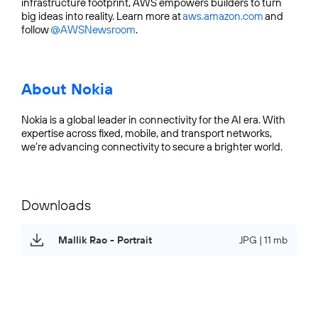
infrastructure footprint, AWS empowers builders to turn
big ideas into reality. Learn more at
aws.amazon.com
and
follow
@AWSNewsroom
.
About Nokia
Nokia is a global leader in connectivity for the AI era. With
expertise across fixed, mobile, and transport networks,
we’re advancing connectivity to secure a brighter world.
Downloads
Mallik Rao - Portrait
JPG | 11 mb