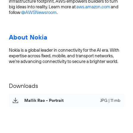
infrastructure footprint, AWS empowers builders to turn
big ideas into reality. Learn more at
aws.amazon.com
and
follow
@AWSNewsroom
.
About Nokia
Nokia is a global leader in connectivity for the AI era. With
expertise across fixed, mobile, and transport networks,
we’re advancing connectivity to secure a brighter world.
Downloads
Mallik Rao - Portrait
JPG | 11 mb