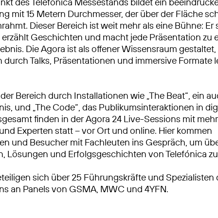
nkt des Telefónica Messestands bildet ein beeindruck
g mit 15 Metern Durchmesser, der über der Fläche s
rahmt. Dieser Bereich ist weit mehr als eine Bühne: Er 
erzählt Geschichten und macht jede Präsentation zu 
lebnis. Die Agora ist als offener Wissensraum gestaltet,
 durch Talks, Präsentationen und immersive Formate 
der Bereich durch Installationen wie „The Beat“, ein au
is, und „The Code“, das Publikumsinteraktionen in dig
nsgesamt finden in der Agora 24 Live-Sessions mit mehr
und Experten statt – vor Ort und online. Hier kommen
en und Besucher mit Fachleuten ins Gespräch, um üb
, Lösungen und Erfolgsgeschichten von Telefónica zu 
eteiligen sich über 25 Führungskräfte und Spezialisten
ns an Panels von GSMA, MWC und 4YFN.