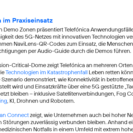
 im Praxiseinsatz
en Demo Zonen präsentiert Telefónica Anwendungsfälle
igkeit des 5G-Netzes mit innovativen Technologien ve
mmen NaviLens-QR-Codes zum Einsatz, die Menschen
chtigungen per Audio-Guide durch die Demos führen.
ion-Critical-Dome zeigt Telefónica an mehreren Orten
wie
Technologien im Katastrophenfall
Leben retten könn
e Szenario demonstriert, wie Konnektivität in betroffen
ellt wird und Einsatzkräfte über eine 5G gestützte „Tac
etzt bleiben – inklusive Satellitenverbindungen, Fog 
ing
, KI, Drohnen und Robotern.
tan Connect
zeigt, wie Unternehmen auch bei hoher Ne
 Störungen zuverlässig verbunden bleiben. Anhand e
medizinischen Notfalls in einem Umfeld mit extrem ho