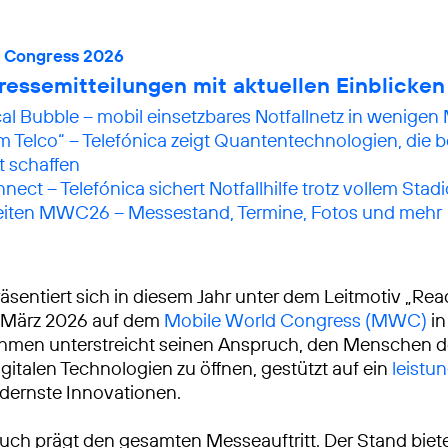
d Congress 2026
ressemitteilungen mit aktuellen Einblicken
al Bubble – mobil einsetzbares Notfallnetz in wenigen
Telco“ – Telefónica zeigt Quanten­technologien, die b
 schaffen
nect – Telefónica sichert Notfallhilfe trotz vollem Stad
iten MWC26 – Messestand, Termine, Fotos und mehr
räsentiert sich in diesem Jahr unter dem Leitmotiv „Rea
. März 2026 auf dem
Mobile World Congress (MWC)
in
hmen unterstreicht seinen Anspruch, den Menschen d
gitalen Technologien zu öffnen, gestützt auf ein
leistu
ernste Innovationen.
uch prägt den gesamten Messeauftritt. Der Stand biete