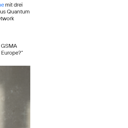
he
mit drei
 aus Quantum
Network
em GSMA
r Europe?“