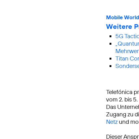
Mobile Worl
Weitere P
5G Tactic
„Quantum 
Mehrwert
Titan Con
Sonderse
Telefónica p
vom 2. bis 5
Das Unterne
Zugang zu di
Netz
und mod
Dieser Anspr