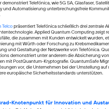
demonstriert Telefónica, wie 5G SA, Glasfaser, Satellit
ty und Automatisierung unterbrechungsfreie Kommuni
.
 Telco
präsentiert Telefónica schließlich drei zentrale A
ntentechnologie. Applied Quantum Computing zeigt r
älle, die zusammen mit Kunden entwickelt wurden, e
imierung mit Würth oder Forschung zu Krebsmedikamen
rung und Gestaltung der Netzwerke von Telefónica. Q
ons demonstriert unter anderem die Absicherung vo
en mit PostQuantum-Kryptografie. QuantumSafe Migra
Lösungen vor, die Unternehmen bei der Umstellung auf
re europäische Sicherheitsstandards unterstützen.
rad-Knotenpunkt für Innovation und Aust