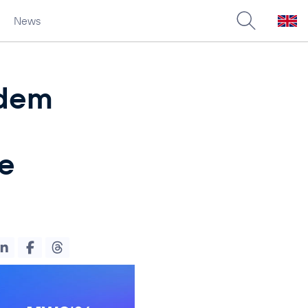
News
 dem
le