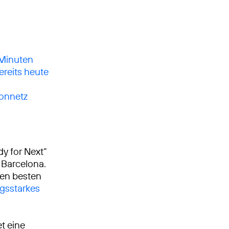
 Minuten
ereits heute
ionnetz
dy for Next“
 Barcelona.
en besten
ngsstarkes
t eine