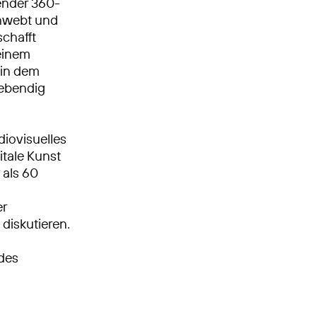
ender 360-
chwebt und
schafft
einem
 in dem
lebendig
diovisuelles
itale Kunst
 als 60
er
diskutieren.
 des