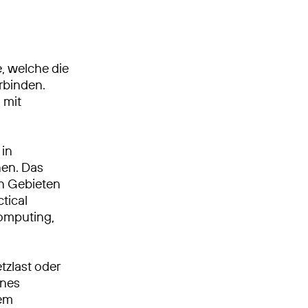
, welche die
rbinden.
 mit
 in
en. Das
en Gebieten
tical
Computing,
tzlast oder
ines
hem