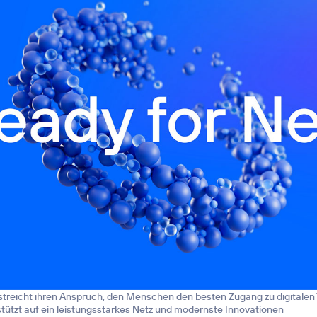
streicht ihren Anspruch, den Menschen den besten Zugang zu digitalen
tützt auf ein leistungsstarkes Netz und modernste Innovationen