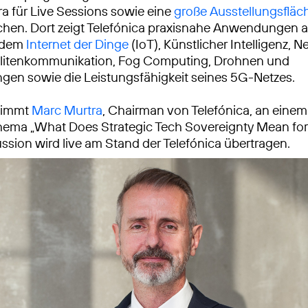
ra für Live Sessions sowie eine
große Ausstellungsfläc
hen. Dort zeigt Telefónica praxisnahe Anwendungen
 dem
Internet der Dinge
(IoT), Künstlicher Intelligenz, 
ellitenkommunikation, Fog Computing, Drohnen und
gen sowie die Leistungsfähigkeit seines 5G-Netzes.
nimmt
Marc Murtra
, Chairman von Telefónica, an ein
hema „What Does Strategic Tech Sovereignty Mean fo
kussion wird live am Stand der Telefónica übertragen.