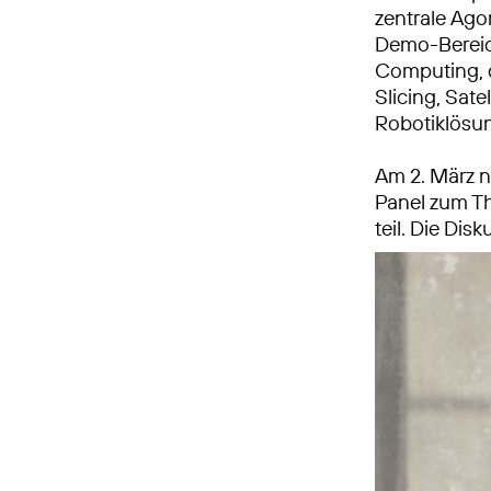
zentrale Ago
Demo-Bereic
Computing,
Slicing, Sat
Robotiklösun
Am 2. März 
Panel zum T
teil. Die Dis