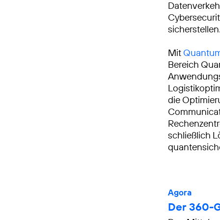
Datenverkehr 
Cybersecuri
sicherstellen
Mit
Quantum
Bereich Qua
Anwendungsf
Logistikopt
die Optimie
Communicati
Rechenzentr
schließlich 
quantensiche
Agora
Der 360-G