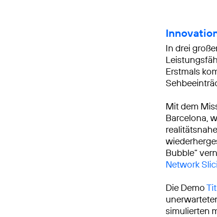
Innovation
In drei groß
Leistungsfäh
Erstmals ko
Sehbeeinträ
Mit dem Miss
Barcelona, 
realitätsnah
wiederhergest
Bubble“ vern
Network Slic
Die Demo
Ti
unerwarteten
simulierten 