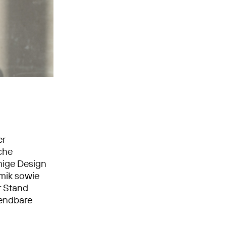
er
che
rmige Design
amik sowie
r Stand
wendbare