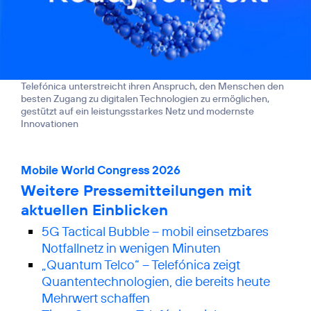
Telefónica unterstreicht ihren Anspruch, den Menschen den
besten Zugang zu digitalen Technologien zu ermöglichen,
gestützt auf ein leistungsstarkes Netz und modernste
Innovationen
Mobile World Congress 2026
Weitere Pressemitteilungen mit
aktuellen Einblicken
5G Tactical Bubble – mobil einsetzbares
Notfallnetz in wenigen Minuten
„Quantum Telco“ – Telefónica zeigt
Quanten­technologien, die bereits heute
Mehrwert schaffen