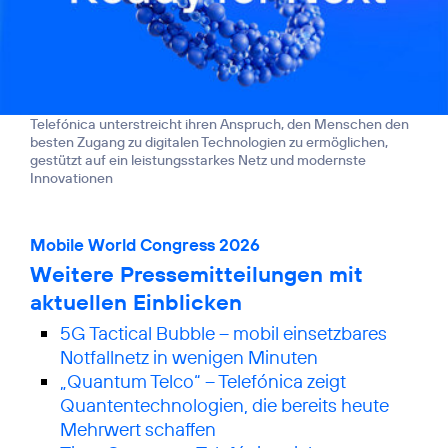
Telefónica unterstreicht ihren Anspruch, den Menschen den
besten Zugang zu digitalen Technologien zu ermöglichen,
gestützt auf ein leistungsstarkes Netz und modernste
Innovationen
Mobile World Congress 2026
Weitere Pressemitteilungen mit
aktuellen Einblicken
5G Tactical Bubble – mobil einsetzbares
Notfallnetz in wenigen Minuten
„Quantum Telco“ – Telefónica zeigt
Quanten­technologien, die bereits heute
Mehrwert schaffen