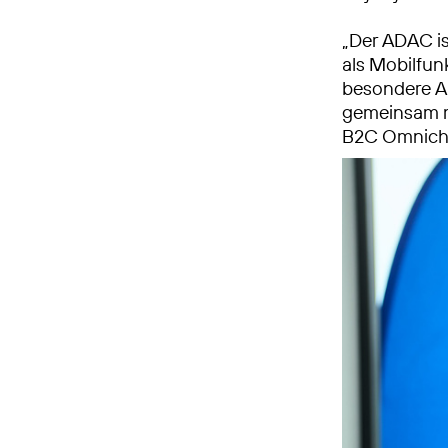
„Der ADAC is
als Mobilfunk
besondere An
gemeinsam mi
B2C Omnicha