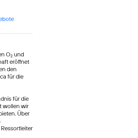
gebote
en O
und
2
aft eröffnet
en den
ca für die
nis für die
t wollen wir
bieten. Über
n
Ressortleiter