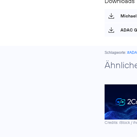
Downloads
Michael 
ADAC G
Schlagworte:
#AD
Ähnlich
Credits: iStock / i