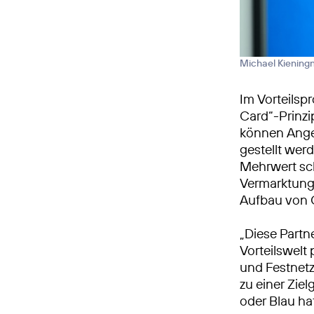
Michael Kiening
Im Vorteilsp
Card“-Prinzi
können Ange
gestellt wer
Mehrwert sch
Vermarktungs
Aufbau von 
„Diese Partn
Vorteilswelt
und Festnetz
zu einer Zie
oder Blau hat