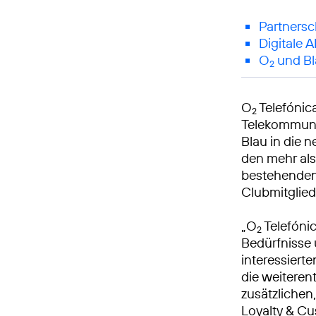
Partnersc
Digitale 
O
und Bl
2
O
Telefónic
2
Telekommuni
Blau in die n
den mehr als 
bestehenden
Clubmitglied
„O
Telefóni
2
Bedürfnisse 
interessiert
die weiterent
zusätzlichen
Loyalty & C