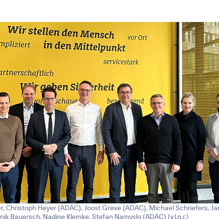
r, Christoph Heyer (ADAC), Joost Greve (ADAC), Michael Schriefers, Ja
nik Bauersch, Nadine Klemke, Stefan Namyslo (ADAC) (v.l.n.r.)