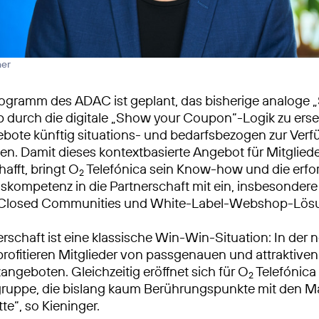
ner
rogramm des ADAC ist geplant, das bisherige analoge
p durch die digitale „Show your Coupon“-Logik zu erse
bote künftig situations- und bedarfsbezogen zur Ver
den. Damit dieses kontextbasierte Angebot für Mitglied
afft, bringt O
Telefónica sein Know-how und die erfor
2
kompetenz in die Partnerschaft mit ein, insbesondere
Closed Communities und White-Label-Webshop-Lös
erschaft ist eine klassische Win-Win-Situation: In der 
 profitieren Mitglieder von passgenauen und attraktive
angeboten. Gleichzeitig eröffnet sich für O
Telefónica
2
lgruppe, die bislang kaum Berührungspunkte mit den 
te“, so Kieninger.