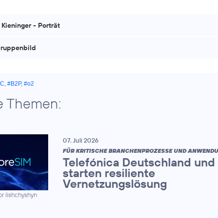
Kieninger - Porträt
ruppenbild
AC
,
#B2P
,
#o2
e Themen:
07. Juli 2026
FÜR KRITISCHE BRANCHENPROZESSE UND ANWEND
Telefónica Deutschland und
starten resiliente
Vernetzungslösung
hor lishchyshyn