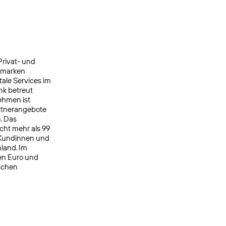
Privat- und
ermarken
ale Services im
nk betreut
ehmen ist
rtnerangebote
. Das
cht mehr als 99
 Kundinnen und
land. Im
en Euro und
schen