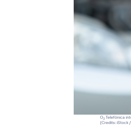
O
Telefónica in
2
(
Credits: iStock