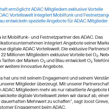
haft ermöglicht ADAC Mitgliedern exklusive Vorteile
ADAC Vorteilswelt integriert Mobilfunk und Festnetzan
au entwickeln spezielle Angebote für ADAC Mitglieder
a ist Mobilfunk- und Festnetzpartner des ADAC. Das
kationsunternehmen integriert Angebote seiner Mark
eue digitale ADAC Vorteilswelt. Die exklusive Partnersch
22 Millionen Mitgliedern exklusive Vorteile bei O
. Neb
2
 Tarifen der Marken O
und Blau entwickelt O
Telefóni
2
2
er weitere innovative Angebote.
ca hat uns mit seinem Engagement und seinem Verständ
unserer Mitglieder überzeugt. Mit unserer Partnerschaf
en ADAC Mitgliedern mehr als nur rabattierte Angebote 
wickelte digitale Vorteilswelt zielen wir darauf ab, eine
, dauerhaften Mehrwert zu schaffen“, sagt Joost Greve, 
ustomer Engagement beim ADAC.