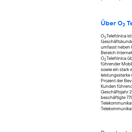
Über O
Te
2
O
Telefónica is
2
Geschäftskunde
umfasst neben k
Bereich Interne
O
Telefónica ü
2
führender Mobi
sowie ein star
leistungsstarke
Prozent der Bev
Kunden führende
Geschäftsjahr 2
beschäftigte 7
Telekommunikati