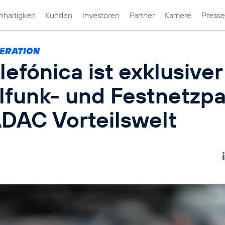
haltigkeit
Kunden
Investoren
Partner
Karriere
Presse
ERATION
lefónica ist exklusiver
lfunk- und Festnetzpa
ADAC Vorteilswelt