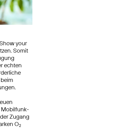
 „Show your
tzen. Somit
fügung
er echten
derliche
 beim
ungen.
neuen
n Mobilfunk-
 der Zugang
Marken O
2