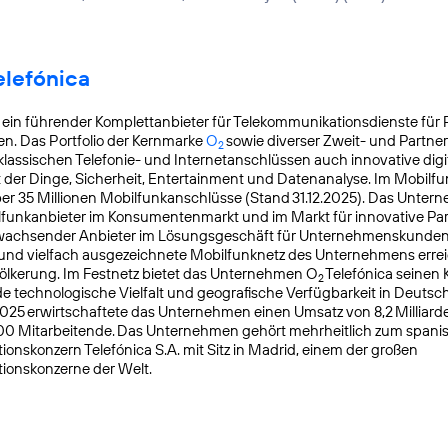
lefónica
t ein führender Komplettanbieter für Telekommunikationsdienste für 
n. Das Portfolio der Kernmarke
O
sowie diverser Zweit- und Partn
2
lassischen Telefonie- und Internetanschlüssen auch innovative digit
t der Dinge, Sicherheit, Entertainment und Datenanalyse. Im Mobilfu
ber 35 Millionen Mobilfunkanschlüsse (Stand 31.12.2025). Das Untern
lfunkanbieter im Konsumentenmarkt und im Markt für innovative Pa
k wachsender Anbieter im Lösungsgeschäft für Unternehmenskunden
 und vielfach ausgezeichnete Mobilfunknetz des Unternehmens errei
ölkerung. Im Festnetz bietet das Unternehmen O
Telefónica seinen
2
 technologische Vielfalt und geografische Verfügbarkeit in Deutsch
025 erwirtschaftete das Unternehmen einen Umsatz von 8,2 Milliard
700 Mitarbeitende. Das Unternehmen gehört mehrheitlich zum spani
onskonzern Telefónica S.A. mit Sitz in Madrid, einem der großen