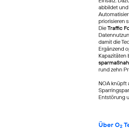
Einsatz. Dazu
abbildet un
Automatisier
priorisieren
Die
Traffic 
Datennutzun
damit die Te
Ergänzend op
Kapazitäten 
sparmaßna
rund zehn Pr
NOA knüpft a
Sparringspar
Entstörung u
Über O
Te
2