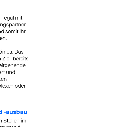
- egal mit
ingspartner
nd somit ihr
en.
ónica. Das
Ziel, bereits
weitgehende
ert und
ten
plexen oder
nd -ausbau
 Stellen im