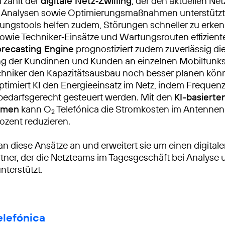
 zählt der
digitale Netz‑Zwilling
, der den aktuellen Ne
d Analysen sowie Optimierungsmaßnahmen unterstützt.
ungstools helfen zudem, Störungen schneller zu erke
 sowie Techniker‑Einsätze und Wartungsrouten effiziente
Forecasting Engine
prognostiziert zudem zuverlässig di
g der Kundinnen und Kunden an einzelnen Mobilfunks
chniker den Kapazitätsausbau noch besser planen kön
timiert KI den Energieeinsatz im Netz, indem Freque
bedarfsgerecht gesteuert werden. Mit den
KI-basierte
hmen
kann O
Telefónica die Stromkosten im Antenne
2
ozent reduzieren.
n diese Ansätze an und erweitert sie um einen digital
tner, der die Netzteams im Tagesgeschäft bei Analyse 
nterstützt.
lefónica