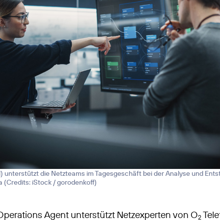
 unterstützt die Netzteams im Tagesgeschäft bei der Analyse und Ents
a (
Credits: iStock / gorodenkoff
)
perations Agent unterstützt Netzexperten von O
Tele
2