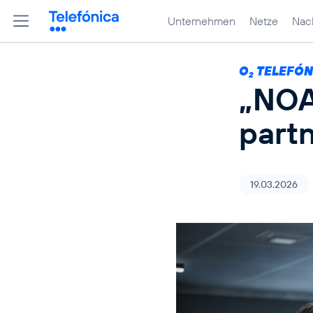
Unternehmen
Netze
Nach
O
TELEFÓN
2
„NOA“
partn
19.03.2026