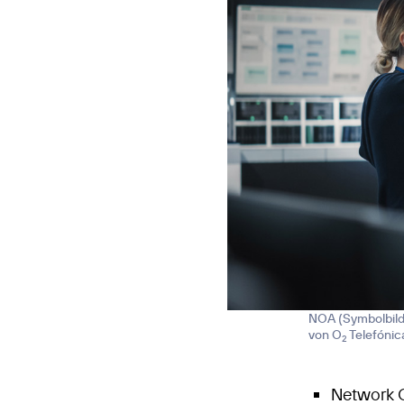
NOA (Symbolbild)
von O
Telefónic
2
Network O