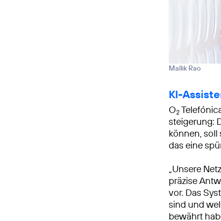
Mallik Rao
KI-Assist
O
Telefónic
2
steigerung: D
können, soll
das eine spü
„Unsere Netz
präzise Antw
vor. Das Sys
sind und wel
bewährt habe