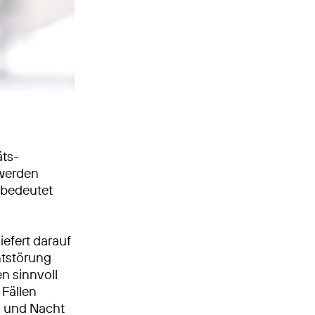
äts­
 werden
 bedeutet
iefert darauf
ntstörung
n sinnvoll
 Fällen
g und Nacht