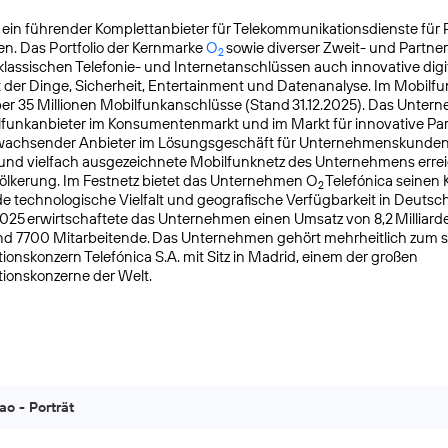
t ein führender Komplettanbieter für Telekommunikationsdienste für 
n. Das Portfolio der Kernmarke
O
sowie diverser Zweit- und Partn
2
lassischen Telefonie- und Internetanschlüssen auch innovative digit
t der Dinge, Sicherheit, Entertainment und Datenanalyse. Im Mobilfu
ber 35 Millionen Mobilfunkanschlüsse (Stand 31.12.2025). Das Untern
lfunkanbieter im Konsumentenmarkt und im Markt für innovative Pa
k wachsender Anbieter im Lösungsgeschäft für Unternehmenskunden
 und vielfach ausgezeichnete Mobilfunknetz des Unternehmens errei
ölkerung. Im Festnetz bietet das Unternehmen O
Telefónica seinen
2
 technologische Vielfalt und geografische Verfügbarkeit in Deutsc
025 erwirtschaftete das Unternehmen einen Umsatz von 8,2 Milliard
und 7700 Mitarbeitende. Das Unternehmen gehört mehrheitlich zum 
ons­konzern Telefónica S.A. mit Sitz in Madrid, einem der großen
ionskonzerne der Welt.
ao - Porträt