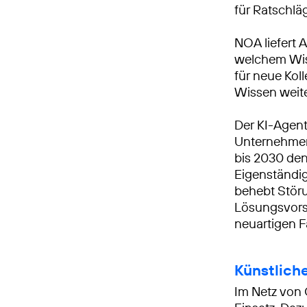
für Ratschläg
NOA liefert 
welchem Wiss
für neue Koll
Wissen weit
Der KI-Agent
Unternehmen 
bis 2030 den
Eigenständig
behebt Störu
Lösungsvorsc
neuartigen Fä
Künstliche
Im Netz von