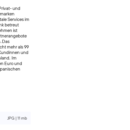
Privat- und
ermarken
ale Services im
nk betreut
ehmen ist
rtnerangebote
. Das
cht mehr als 99
 Kundinnen und
hland. Im
en Euro und
spanischen
JPG | 11 mb