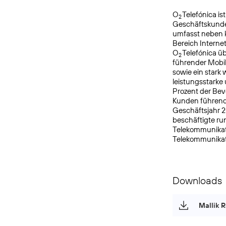
O
Telefónica is
2
Geschäftskunde
umfasst neben k
Bereich Interne
O
Telefónica ü
2
führender Mobi
sowie ein star
leistungsstarke
Prozent der Bev
Kunden führende
Geschäftsjahr 2
beschäftigte r
Telekommunikati
Telekommunikat
Downloads
Mallik R