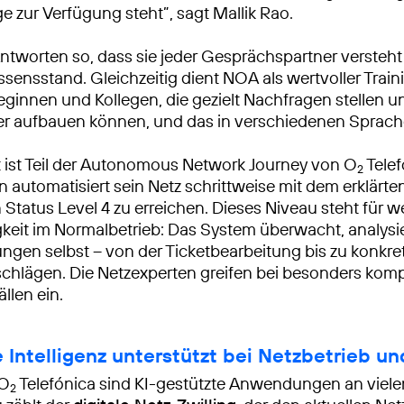
e zur Verfügung steht”, sagt Mallik Rao.
Antworten so, dass sie jeder Gesprächspartner versteht 
ensstand. Gleichzeitig dient NOA als wertvoller Train
eginnen und Kollegen, die gezielt Nachfragen stellen u
er aufbauen können, und das in verschiedenen Sprach
 ist Teil der Autonomous Network Journey von O
Telef
2
automatisiert sein Netz schrittweise mit dem erklärten 
 Status Level 4 zu erreichen. Dieses Niveau steht für 
keit im Normalbetrieb: Das System überwacht, analysi
ngen selbst – von der Ticketbearbeitung bis zu konkre
hlägen. Die Netzexperten greifen bei besonders kom
llen ein.
 Intelligenz unterstützt bei Netzbetrieb u
 O
Telefónica sind KI-gestützte Anwendungen an vielen
2