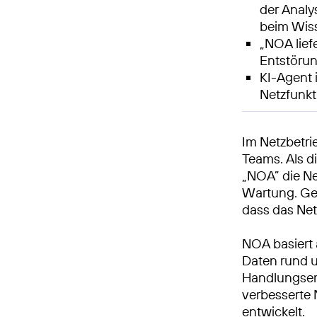
der Analy
beim Wis
„NOA lief
Entstörun
KI-Agent 
Netzfunkt
Im Netzbetri
Teams. Als d
„NOA” die Ne
Wartung. Ge
dass das Ne
NOA basiert 
Daten rund u
Handlungsem
verbesserte 
entwickelt.