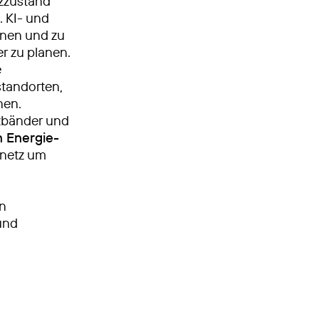
tzzustand
 KI- und
nnen und zu
r zu planen.
e
tandorten,
nen.
nzbänder und
n Energie­
nnetz um
en
und