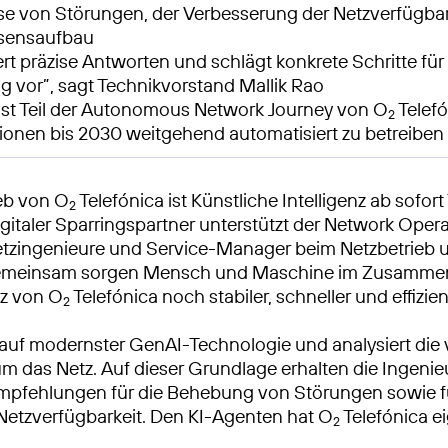
se von Störungen, der Verbesserung der Netzverfügbar
sensaufbau
ert präzise Antworten und schlägt konkrete Schritte fü
g vor”, sagt Technikvorstand Mallik Rao
ist Teil der Autonomous Network Journey von O
Telefó
2
ionen bis 2030 weitgehend automatisiert zu betreiben 
eb von O
Telefónica ist Künstliche Intelligenz ab sofort 
2
igitaler Sparringspartner unterstützt der Network Oper
tzingenieure und Service-Manager beim Netzbetrieb 
meinsam sorgen Mensch und Maschine im Zusammens
tz von O
Telefónica noch stabiler, schneller und effizient
2
auf modernster GenAI-Technologie und analysiert die
m das Netz. Auf dieser Grundlage erhalten die Ingenie
pfehlungen für die Behebung von Störungen sowie fü
Netzverfügbarkeit. Den KI-Agenten hat O
Telefónica e
2