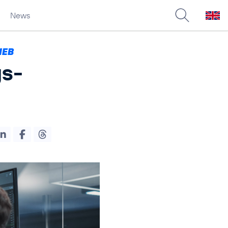
News
IEB
gs­