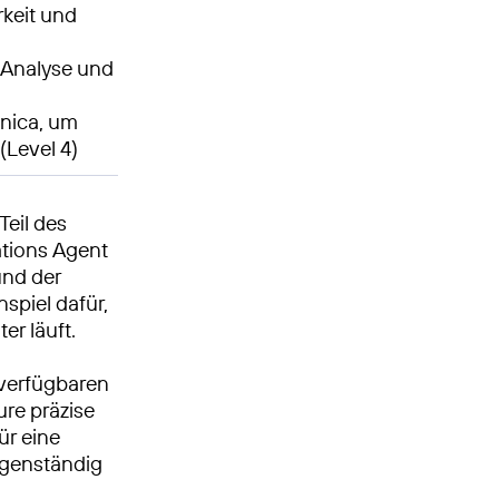
keit und
r Analyse und
nica, um
(Level 4)
Teil des
ations Agent
und der
piel dafür,
er läuft.
 verfügbaren
ure präzise
r eine
igenständig