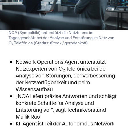
NOA (Symbolbild) unterstützt die Netzteams im
Tagesgeschäft bei der Analyse und Entstörung im Netz von
O
Telefónica (
Credits: iStock / gorodenkoff
)
2
Network Operations Agent unterstützt
Netzexperten von O
Telefónica bei der
2
Analyse von Störungen, der Verbesserung
der Netzverfügbarkeit und beim
Wissensaufbau
„NOA liefert präzise Antworten und schlägt
konkrete Schritte für Analyse und
Entstörung vor”, sagt Technikvorstand
Mallik Rao
KI-Agent ist Teil der Autonomous Network