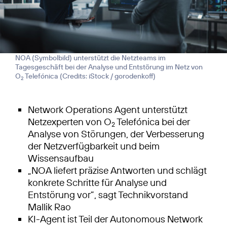
NOA (Symbolbild) unterstützt die Netzteams im
Tagesgeschäft bei der Analyse und Entstörung im Netz von
O
Telefónica (
Credits: iStock / gorodenkoff
)
2
Network Operations Agent unterstützt
Netzexperten von O
Telefónica bei der
2
Analyse von Störungen, der Verbesserung
der Netzverfügbarkeit und beim
Wissensaufbau
„NOA liefert präzise Antworten und schlägt
konkrete Schritte für Analyse und
Entstörung vor”, sagt Technikvorstand
Mallik Rao
KI-Agent ist Teil der Autonomous Network