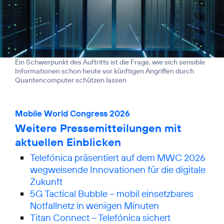
Ein Schwerpunkt des Auftritts ist die Frage, wie sich sensible
Informationen schon heute vor künftigen Angriffen durch
Quantencomputer schützen lassen
Mobile World Congress 2026
Weitere Pressemitteilungen mit
aktuellen Einblicken
Telefónica präsentiert auf dem MWC 2026
wegweisende Innovationen für die digitale
Zukunft
5G Tactical Bubble – mobil einsetzbares
Notfallnetz in wenigen Minuten
Titan Connect – Telefónica sichert