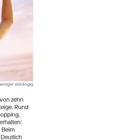
 weniger abhängig
 von zehn
teige. Rund
hopping.
erhalten:
. Beim
 Deutlich