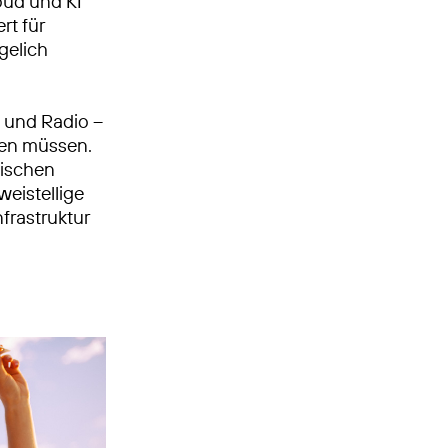
oud und KI
t für
gelich
n und Radio –
tzen müssen.
gischen
weistellige
frastruktur