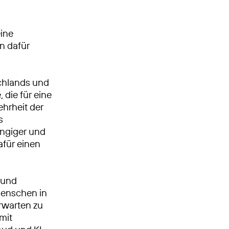
eine
n dafür
schlands und
 die für eine
ehrheit der
s
ängiger und
für einen
 und
enschen in
erwarten zu
 mit