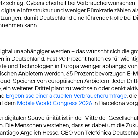
tz schlägt Cybersicherheit bei Verbraucherwünschen
igitale Infrastruktur und weniger Bürokratie zählen al
tzungen, damit Deutschland eine führende Rolle bei Dig
innehmen kann
digital unabhängiger werden – das wünscht sich die g
 in Deutschland. Fast 90 Prozent halten es für wichti
nste und Technologien in Europa weniger abhängig von
ischen Anbietern werden. 65 Prozent bevorzugen E-Ma
oud-Speicher von europäischen Anbietern. Jeder Dritte
, ein weiteres Drittel plant zu wechseln oder denkt akti
ind
Ergebnisse einer aktuellen Verbraucherumfrage
, di
auf dem
Mobile World Congress 2026
in Barcelona vorge
r digitalen Souveränität ist in der Mitte der Gesellscha
 Die Menschen verstehen, dass es dabei um die Zuku
Santiago Argelich Hesse, CEO von Telefónica Deutschl