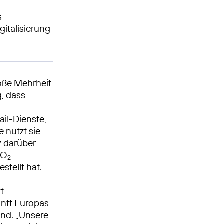
s
italisierung
roße Mehrheit
g, dass
il-Dienste,
 nutzt sie
v darüber
e O
2
stellt hat.
ft
nft Europas
and. „Unsere