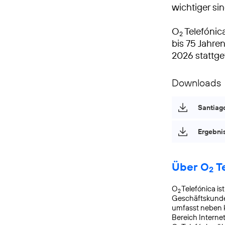
wichtiger si
O
Telefónica
2
bis 75 Jahren
2026 stattge
Downloads
Santiago
Ergebni
Über O
Te
2
O
Telefónica is
2
Geschäftskunde
umfasst neben k
Bereich Interne