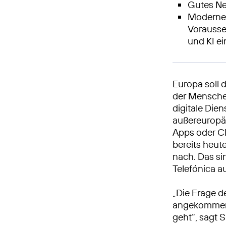
Gutes Ne
Moderne d
Vorausse
und KI e
Europa soll 
der Menschen
digitale Die
außereuropä
Apps oder Cl
bereits heute
nach. Das s
Telefónica 
„Die Frage de
angekommen.
geht“, sagt 