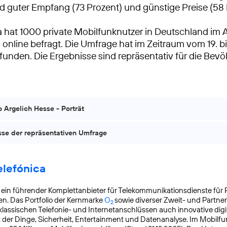
nd guter Empfang (73 Prozent) und günstige Preise (58 
 hat 1000 private Mobilfunknutzer in Deutschland im A
 online befragt. Die Umfrage hat im Zeitraum vom 19. bi
funden. Die Ergebnisse sind repräsentativ für die Bevö
 Argelich Hesse - Porträt
sse der repräsentativen Umfrage
lefónica
t ein führender Komplettanbieter für Telekommunikationsdienste für 
n. Das Portfolio der Kernmarke
O
sowie diverser Zweit- und Partn
2
lassischen Telefonie- und Internetanschlüssen auch innovative digit
t der Dinge, Sicherheit, Entertainment und Datenanalyse. Im Mobilfu