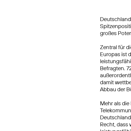
Deutschland 
Spitzenposit
großes Poten
Zentral für 
Europas ist d
leistungsfäh
Befragten. 7
außerordentl
damit wettbe
Abbau der Bü
Mehr als die
Telekommuni
Deutschland 
Recht, dass w