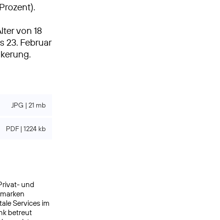
Prozent).
lter von 18
s 23. Februar
lkerung.
JPG | 21 mb
PDF | 1224 kb
Privat- und
ermarken
ale Services im
nk betreut