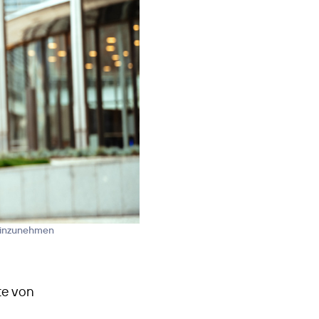
 einzunehmen
te von