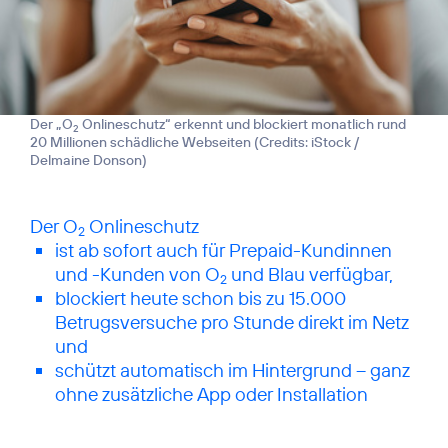
Der „O
Onlineschutz“ erkennt und blockiert monatlich rund
2
20 Millionen schädliche Webseiten (
Credits: iStock /
Delmaine Donson
)
Der O
2
ist ab sofort auch für Prepaid-Kundinnen
und -Kunden von O
und Blau verfügbar,
2
blockiert heute schon bis zu 15.000
Betrugsversuche pro Stunde direkt im Netz
und
schützt automatisch im Hintergrund – ganz
ohne zusätzliche App oder Installation