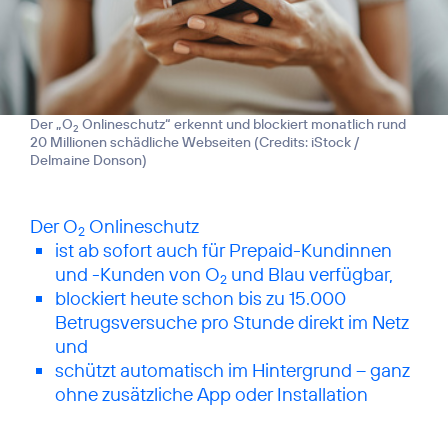
Der „O
Onlineschutz“ erkennt und blockiert monatlich rund
2
20 Millionen schädliche Webseiten (
Credits: iStock /
Delmaine Donson
)
Der O
2
ist ab sofort auch für Prepaid-Kundinnen
und -Kunden von O
und Blau verfügbar,
2
blockiert heute schon bis zu 15.000
Betrugsversuche pro Stunde direkt im Netz
und
schützt automatisch im Hintergrund – ganz
ohne zusätzliche App oder Installation