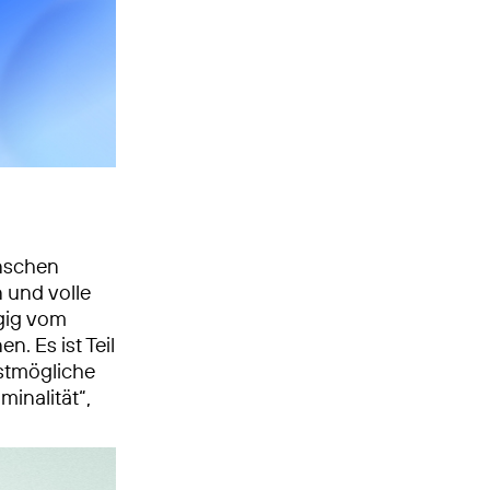
enschen
n und volle
ngig vom
. Es ist Teil
stmögliche
minalität“,