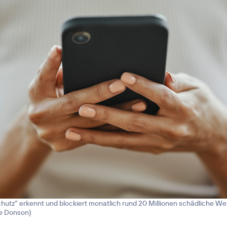
hutz“ erkennt und blockiert monatlich rund 20 Millionen schädliche We
ne Donson
)