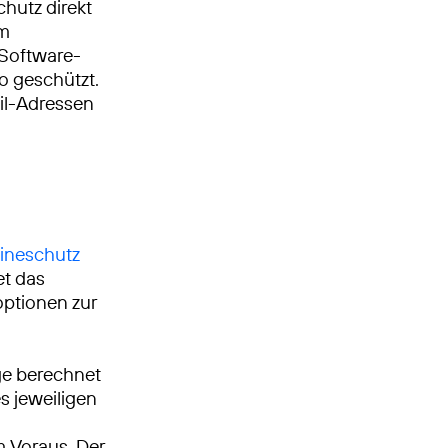
chutz direkt
em
 Software-
o geschützt.
ail-Adressen
ineschutz
et das
optionen zur
age berechnet
s jeweiligen
m Voraus. Der