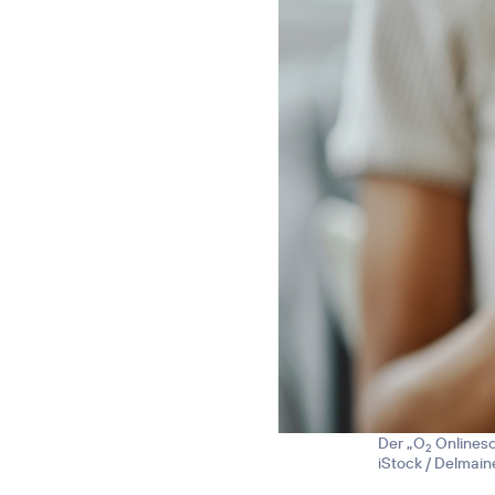
Der „O
Onlinesc
2
iStock / Delmai