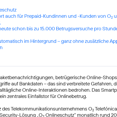
fort auch für Prepaid-Kundinnen und -Kunden von O
u
2
,
 heute schon bis zu 15.000 Betrugsversuche pro Stunde
utomatisch im Hintergrund – ganz ohne zusätzliche Ap
on
Paketbenachrichtigungen, betrügerische Online-Shops
riffe auf Bankdaten – das sind verbreitete Gefahren, d
ltägliche Online-Interaktionen bedrohen. Das Smartp
ein zentrales Einfallstor für Onlinebetrug.
etz des Telekommunikationsunternehmens O
Telefónica
2
e Security-Lösung „O
Onlineschutz“ monatlich rund 20
2