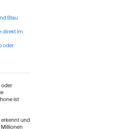
nd Blau
 direkt im
p oder
 oder
ie
hone ist
 erkennt und
 Millionen