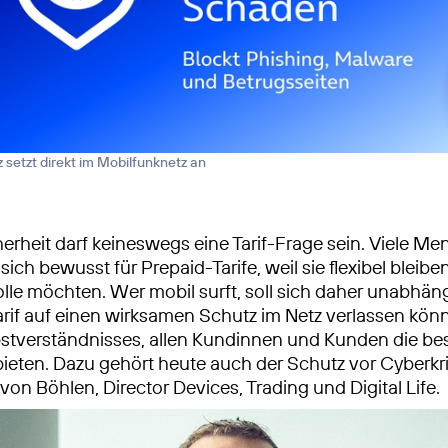
 setzt direkt im Mobilfunknetz an
cherheit darf keineswegs eine Tarif-Frage sein. Viele M
ich bewusst für Prepaid-Tarife, weil sie flexibel bleibe
lle möchten. Wer mobil surft, soll sich daher unabhä
rif auf einen wirksamen Schutz im Netz verlassen können
stverständnisses, allen Kundinnen und Kunden die be
bieten. Dazu gehört heute auch der Schutz vor Cyberkri
on Böhlen, Director Devices, Trading und Digital Life.