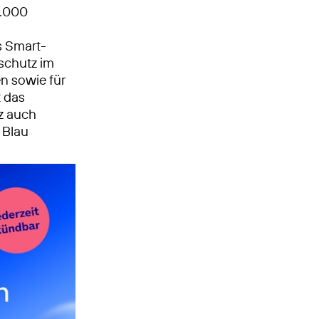
5.000
s Smart­
schutz im
n sowie für
t das
z auch
 Blau