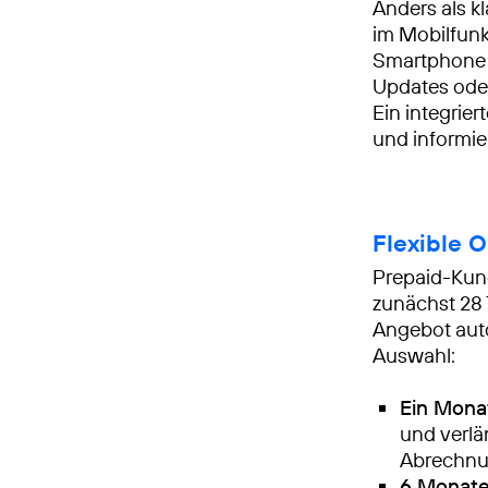
Anders als k
im Mobilfunk
Smartphone 
Updates oder
Ein integrie
und informie
Flexible 
Prepaid-Kun
zunächst 28 
Angebot auto
Auswahl:
Ein Monat
und verlä
Abrechnu
6 Monate 