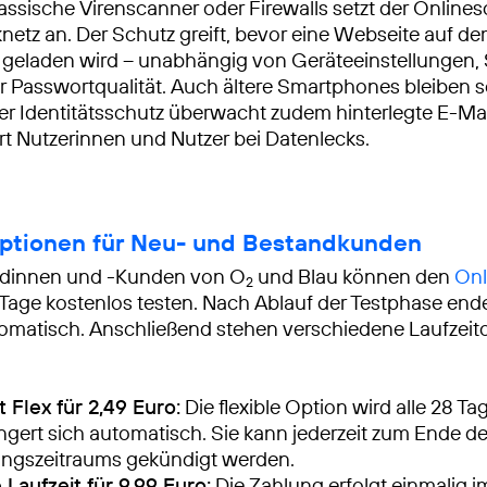
lassische Virenscanner oder Firewalls setzt der Onlines
netz an. Der Schutz greift, bevor eine Webseite auf d
geladen wird – unabhängig von Geräteeinstellungen,
 Passwortqualität. Auch ältere Smartphones bleiben s
rter Identitätsschutz überwacht zudem hinterlegte E-M
rt Nutzerinnen und Nutzer bei Datenlecks.
Optionen für Neu- und Bestandkunden
dinnen und -Kunden von O
und Blau können den
Onl
2
Tage kostenlos testen. Nach Ablauf der Testphase end
matisch. Anschließend stehen verschiedene Laufzeit
 Flex für 2,49 Euro:
Die flexible Option wird alle 28 T
ngert sich automatisch. Sie kann jederzeit zum Ende de
ngszeitraums gekündigt werden.
Laufzeit für 9,99 Euro:
Die Zahlung erfolgt einmalig i