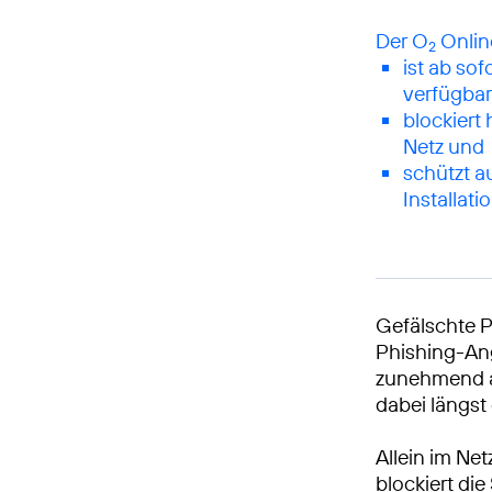
Der O
2
ist ab so
verfügbar
blockiert
Netz und
schützt a
Installati
Gefälschte 
Phishing-Ang
zunehmend al
dabei längst 
Allein im N
blockiert di