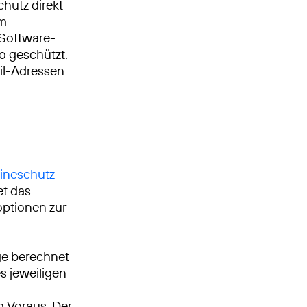
chutz direkt
em
 Software-
o geschützt.
ail-Adressen
ineschutz
et das
optionen zur
age berechnet
s jeweiligen
m Voraus. Der