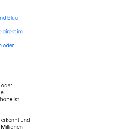
nd Blau
 direkt im
p oder
 oder
ie
hone ist
 erkennt und
 Millionen