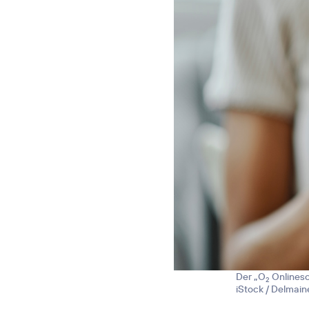
Der „O
Onlinesc
2
iStock / Delmai