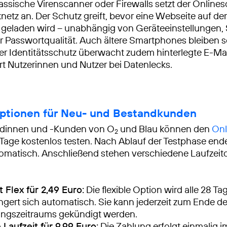
lassische Virenscanner oder Firewalls setzt der Onlines
netz an. Der Schutz greift, bevor eine Webseite auf d
geladen wird – unabhängig von Geräteeinstellungen,
 Passwortqualität. Auch ältere Smartphones bleiben s
rter Identitätsschutz überwacht zudem hinterlegte E-M
rt Nutzerinnen und Nutzer bei Datenlecks.
Optionen für Neu- und Bestandkunden
dinnen und -Kunden von O
und Blau können den
Onl
2
Tage kostenlos testen. Nach Ablauf der Testphase end
matisch. Anschließend stehen verschiedene Laufzeit
 Flex für 2,49 Euro:
Die flexible Option wird alle 28 T
ngert sich automatisch. Sie kann jederzeit zum Ende de
ngszeitraums gekündigt werden.
Laufzeit für 9,99 Euro:
Die Zahlung erfolgt einmalig i