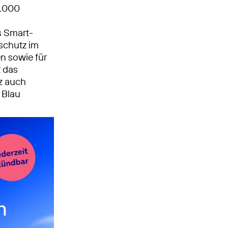
5.000
s Smart­
schutz im
n sowie für
t das
z auch
 Blau