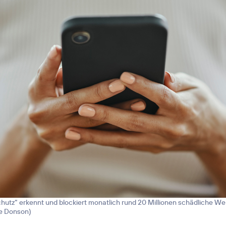
hutz“ erkennt und blockiert monatlich rund 20 Millionen schädliche We
ne Donson
)