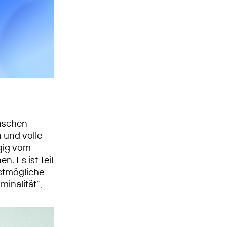
enschen
n und volle
ngig vom
. Es ist Teil
stmögliche
minalität“,