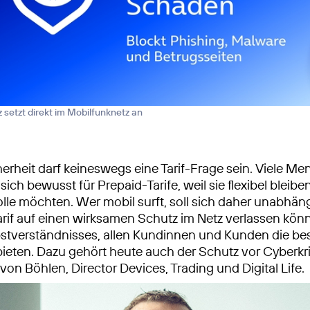
 setzt direkt im Mobilfunknetz an
cherheit darf keineswegs eine Tarif-Frage sein. Viele M
ich bewusst für Prepaid-Tarife, weil sie flexibel bleibe
lle möchten. Wer mobil surft, soll sich daher unabhä
rif auf einen wirksamen Schutz im Netz verlassen können
stverständnisses, allen Kundinnen und Kunden die be
bieten. Dazu gehört heute auch der Schutz vor Cyberkri
on Böhlen, Director Devices, Trading und Digital Life.