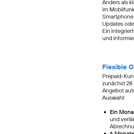
Anders als k
im Mobilfunk
Smartphone 
Updates oder
Ein integrie
und informie
Flexible 
Prepaid-Kun
zunächst 28 
Angebot auto
Auswahl:
Ein Monat
und verlä
Abrechnu
6 Monate 