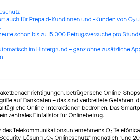
fort auch für Prepaid-Kundinnen und -Kunden von O
u
2
,
 heute schon bis zu 15.000 Betrugsversuche pro Stunde
utomatisch im Hintergrund – ganz ohne zusätzliche Ap
on
Paketbenachrichtigungen, betrügerische Online-Shops
riffe auf Bankdaten – das sind verbreitete Gefahren, d
ltägliche Online-Interaktionen bedrohen. Das Smartp
ein zentrales Einfallstor für Onlinebetrug.
etz des Telekommunikationsunternehmens O
Telefónica
2
e Security-Lösung „O
Onlineschutz“ monatlich rund 20
2