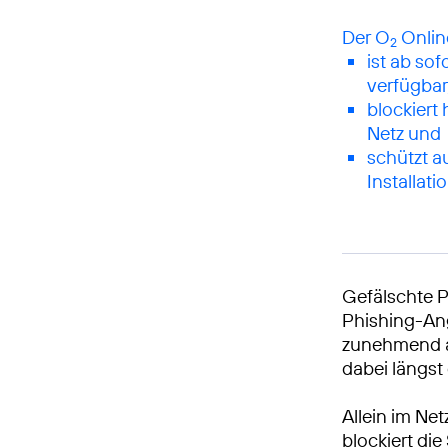
Der O
2
ist ab so
verfügbar
blockiert
Netz und
schützt a
Installati
Gefälschte 
Phishing-Ang
zunehmend al
dabei längst 
Allein im N
blockiert di