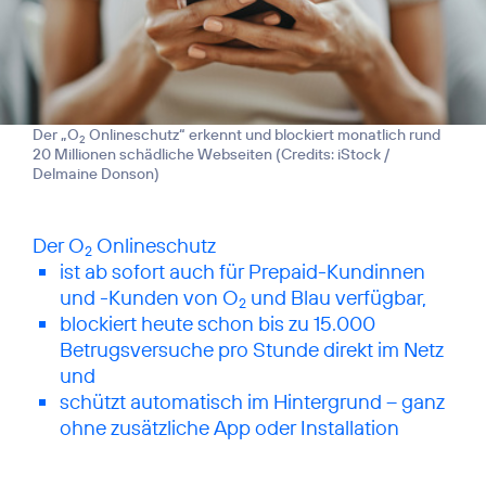
Der „O
Onlineschutz“ erkennt und blockiert monatlich rund
2
20 Millionen schädliche Webseiten (
Credits: iStock /
Delmaine Donson
)
Der O
2
ist ab sofort auch für Prepaid-Kundinnen
und -Kunden von O
und Blau verfügbar,
2
blockiert heute schon bis zu 15.000
Betrugsversuche pro Stunde direkt im Netz
und
schützt automatisch im Hintergrund – ganz
ohne zusätzliche App oder Installation