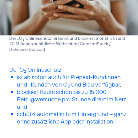
Der „O
Onlineschutz“ erkennt und blockiert monatlich rund
2
20 Millionen schädliche Webseiten (
Credits: iStock /
Delmaine Donson
)
Der O
2
ist ab sofort auch für Prepaid-Kundinnen
und -Kunden von O
und Blau verfügbar,
2
blockiert heute schon bis zu 15.000
Betrugsversuche pro Stunde direkt im Netz
und
schützt automatisch im Hintergrund – ganz
ohne zusätzliche App oder Installation