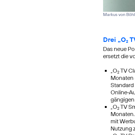
Markus von Böh
Drei „O
TV
2
Das neue Por
ersetzt die 
„O
TV Cla
2
Monaten e
Standard 
Online‑A
gängigen 
„O
TV Sma
2
Monaten. 
mit Werbu
Nutzung z