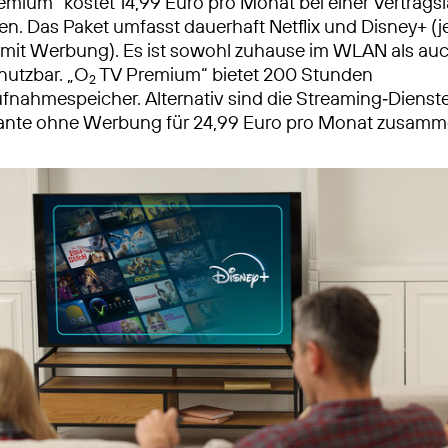
mium“ kostet 14,99 Euro pro Monat bei einer Vertragsl
n. Das Paket umfasst dauerhaft Netflix und Disney+ (j
mit Werbung). Es ist sowohl zuhause im WLAN als au
nutzbar. „O
TV Premium“ bietet 200 Stunden
2
fnahmespeicher. Alternativ sind die Streaming‑Dienste
iante ohne Werbung für 24,99 Euro pro Monat zusamm