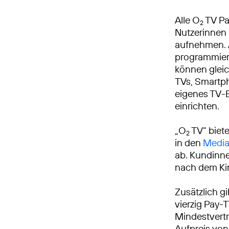
Alle O
TV Pak
2
Nutzerinnen
aufnehmen. 
programmiere
können gleic
TVs, Smartph
eigenes TV-E
einrichten.
„O
TV“ biet
2
in den
Media
ab. Kundinn
nach dem Kin
Zusätzlich gi
vierzig Pay-
Mindestvertr
Aufpreis von