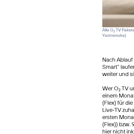
Alle O
TV Pakete
2
Yastremska
)
Nach Ablauf 
Smart“ laufe
weiter und si
Wer O
TV un
2
einem Monat 
(Flex) für d
Live‑TV zuha
ersten Monat
(Flex)) bzw.
hier nicht ink