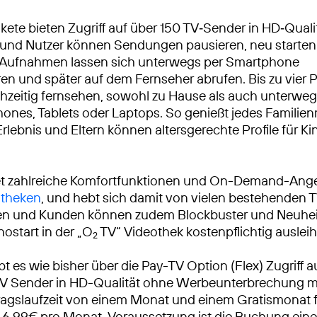
ete bieten Zugriff auf über 150 TV‑Sender in HD‑Qualit
 und Nutzer können Sendungen pausieren, neu starten
Aufnahmen lassen sich unterwegs per Smartphone
n und später auf dem Fernseher abrufen. Bis zu vier 
hzeitig fernsehen, sowohl zu Hause als auch unterweg
ones, Tablets oder Laptops. So genießt jedes Familienm
rlebnis und Eltern können altersgerechte Profile für Ki
et zahlreiche Komfortfunktionen und On-Demand-Ang
theken
, und hebt sich damit von vielen bestehenden
en und Kunden können zudem Blockbuster und Neuhei
ostart in der „O
TV“ Videothek kostenpflichtig ausleih
2
bt es wie bisher über die Pay-TV Option (Flex) Zugriff a
TV Sender in HD-Qualität ohne Werbeunterbrechung mi
agslaufzeit von einem Monat und einem Gratismonat f
 6,99€ pro Monat. Voraussetzung ist die Buchung ein