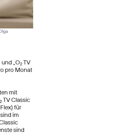
 Olga
“ und „O
TV
2
uro pro Monat
ten mit
TV Classic
2
Flex) für
sind im
Classic
enste sind