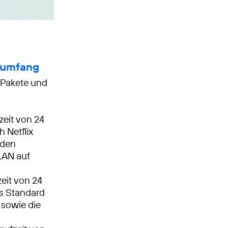
sumfang
i Pakete und
zeit von 24
 Netflix
nden
LAN auf
eit von 24
ls Standard
 sowie die