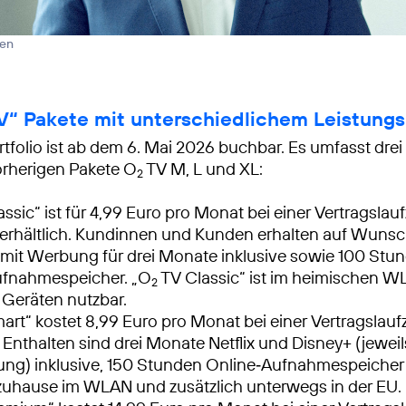
len
“ Pakete mit unterschiedlichem Leistung
tfolio ist ab dem 6. Mai 2026 buchbar. Es umfasst dre
vorherigen Pakete O
TV M, L und XL:
2
ssic“ ist für 4,99 Euro pro Monat bei einer Vertragslauf
rhältlich. Kundinnen und Kunden erhalten auf Wunsch
mit Werbung für drei Monate inklusive sowie 100 Stu
ufnahmespeicher. „O
TV Classic“ ist im heimischen W
2
Geräten nutzbar.
rt“ kostet 8,99 Euro pro Monat bei einer Vertragslaufz
Enthalten sind drei Monate Netflix und Disney+ (jewei
ng) inklusive, 150 Stunden Online‑Aufnahmespeicher
uhause im WLAN und zusätzlich unterwegs in der EU.