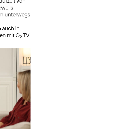
aufzeit von
eweils
ch unterwegs
 auch in
en mit O
TV
2