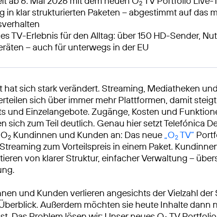
t ab 6. Mai 2026 mit dem neuen O
TV Portfolio Live
2
g in klar strukturierten Paketen – abgestimmt auf das
verhalten
bles TV-Erlebnis für den Alltag: über 150 HD-Sender, Nu
eräten – auch für unterwegs in der EU
 hat sich stark verändert. Streaming, Mediatheken und
rteilen sich über immer mehr Plattformen, damit steigt 
 und Einzelangebote. Zugänge, Kosten und Funktion
n sich zum Teil deutlich. Genau hier setzt Telefónica 
 O
Kundinnen und Kunden an: Das neue
„O
TV“
Portf
2
2
Streaming zum Vorteilspreis in einem Paket. Kundinne
ieren von klarer Struktur, einfacher Verwaltung – übers
ung.
nnen und Kunden verlieren angesichts der Vielzahl der
Überblick. Außerdem möchten sie heute Inhalte dann 
asst. Das Problem lösen wir: Unser neues O
TV Portfolio