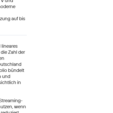
-TV und
 moderne
tzung auf bis
 lineares
die Zahl der
en
Deutschland
olio bündelt
n und
ichtlich in
 Streaming-
nutzen, wenn
 reduziert