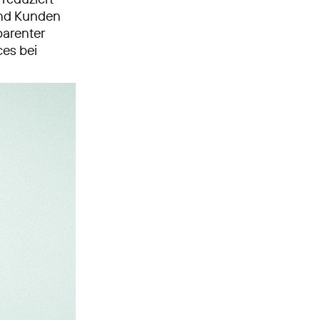
und Kunden
parenter
ces bei