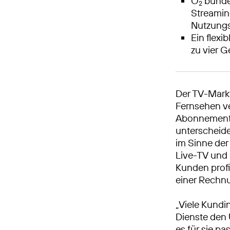
O
bündel
2
Streamin
Nutzungs
Ein flexi
zu vier G
Der TV-Markt
Fernsehen ve
Abonnements
unterscheide
im Sinne der
Live-TV und 
Kunden profit
einer Rechn
„Viele Kundi
Dienste den 
es für sie p