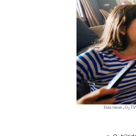
Das neue „O
TV“
2