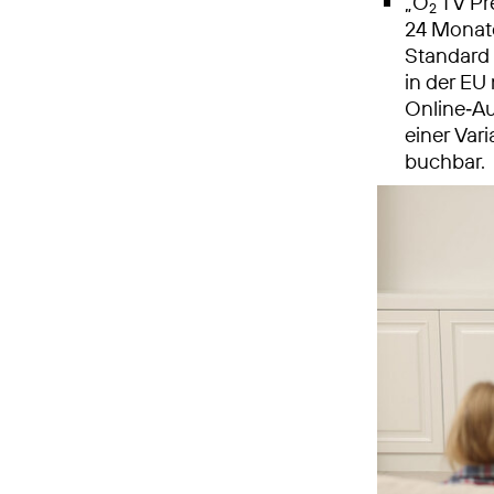
„O
TV Pre
2
24 Monate
Standard 
in der EU 
Online‑Au
einer Var
buchbar.