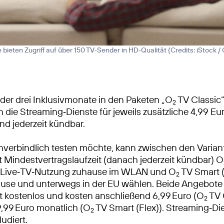
 bieten Zugriff auf über 150 TV‑Sender in HD‑Qualität (
Credits: iStock /
der drei Inklusivmonate in den Paketen „O
TV Classic
2
n die Streaming‑Dienste für jeweils zusätzliche 4,99 E
nd jederzeit kündbar.
verbindlich testen möchte, kann zwischen den Varian
Mindestvertragslaufzeit (danach jederzeit kündbar) O
ie Live‑TV‑Nutzung zuhause im WLAN und O
TV Smart (
2
use und unterwegs in der EU wählen. Beide Angebote 
 kostenlos und kosten anschließend 6,99 Euro (O
TV 
2
 9,99 Euro monatlich (O
TV Smart (Flex)). Streaming‑Di
2
ludiert.