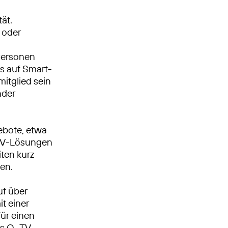
ät.
 oder
Personen
s auf Smart-
itglied sein
nder
ebote, etwa
 TV-Lösungen
ten kurz
en.
uf über
t einer
ür einen
es O
TV