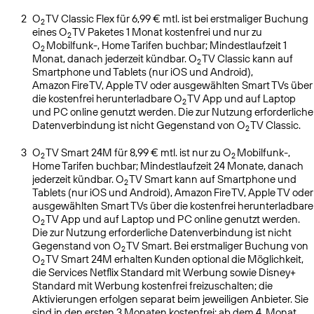
2
O
TV Classic Flex für 6,99 € mtl. ist bei erstmaliger Buchung
2
eines O
TV Paketes 1 Monat kostenfrei und nur zu
2
O
Mobilfunk-, Home Tarifen buchbar; Mindestlaufzeit 1
2
Monat, danach jederzeit kündbar. O
TV Classic kann auf
2
Smartphone und Tablets (nur iOS und Android),
Amazon Fire TV, Apple TV oder ausgewählten Smart TVs über
die kostenfrei herunterladbare O
TV App und auf Laptop
2
und PC online genutzt werden. Die zur Nutzung erforderliche
Datenverbindung ist nicht Gegenstand von O
TV Classic.
2
3
O
TV Smart 24M für 8,99 € mtl. ist nur zu O
Mobilfunk-,
2
2
Home Tarifen buchbar; Mindestlaufzeit 24 Monate, danach
jederzeit kündbar. O
TV Smart kann auf Smartphone und
2
Tablets (nur iOS und Android), Amazon Fire TV, Apple TV oder
ausgewählten Smart TVs über die kostenfrei herunterladbare
O
TV App und auf Laptop und PC online genutzt werden.
2
Die zur Nutzung erforderliche Datenverbindung ist nicht
Gegenstand von O
TV Smart. Bei erstmaliger Buchung von
2
O
TV Smart 24M erhalten Kunden optional die Möglichkeit,
2
die Services Netflix Standard mit Werbung sowie Disney+
Standard mit Werbung kostenfrei freizuschalten; die
Aktivierungen erfolgen separat beim jeweiligen Anbieter. Sie
sind in den ersten 3 Monaten kostenfrei; ab dem 4. Monat