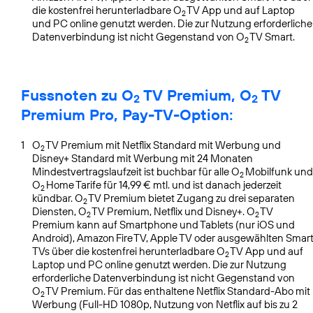
die kostenfrei herunterladbare O
TV App und auf Laptop
2
und PC online genutzt werden. Die zur Nutzung erforderliche
Datenverbindung ist nicht Gegenstand von O
TV Smart.
2
Fussnoten zu O
TV Premium, O
TV
2
2
Premium Pro, Pay-TV-Option:
1
O
TV Premium mit Netflix Standard mit Werbung und
2
Disney+ Standard mit Werbung mit 24 Monaten
Mindestvertragslaufzeit ist buchbar für alle O
Mobilfunk und
2
O
Home Tarife für 14,99 € mtl. und ist danach jederzeit
2
kündbar. O
TV Premium bietet Zugang zu drei separaten
2
Diensten, O
TV Premium, Netflix und Disney+. O
TV
2
2
Premium kann auf Smartphone und Tablets (nur iOS und
Android), Amazon Fire TV, Apple TV oder ausgewählten Smar
TVs über die kostenfrei herunterladbare O
TV App und auf
2
Laptop und PC online genutzt werden. Die zur Nutzung
erforderliche Datenverbindung ist nicht Gegenstand von
O
TV Premium. Für das enthaltene Netflix Standard-Abo mit
2
Werbung (Full-HD 1080p, Nutzung von Netflix auf bis zu 2