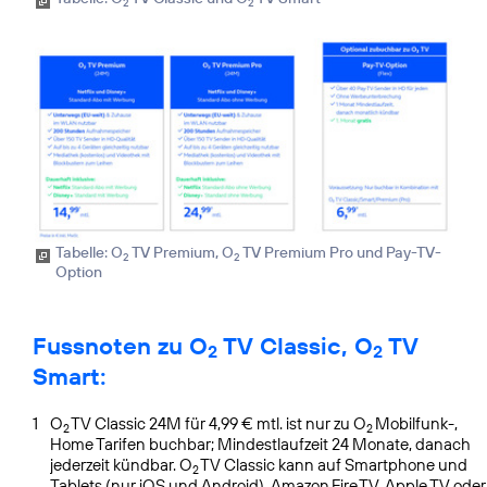
2
2
Tabelle: O
TV Premium, O
TV Premium Pro und Pay-TV-
2
2
Option
Fussnoten zu O
TV Classic, O
TV
2
2
Smart:
1
O
TV Classic 24M für 4,99 € mtl. ist nur zu O
Mobilfunk-,
2
2
Home Tarifen buchbar; Mindestlaufzeit 24 Monate, danach
jederzeit kündbar. O
TV Classic kann auf Smartphone und
2
Tablets (nur iOS und Android), Amazon Fire TV, Apple TV oder