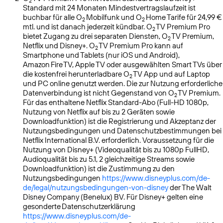
2
Standard mit 24 Monaten Mindestvertragslaufzeit ist
buchbar für alle O
Mobilfunk und O
Home Tarife für 24,99 €
2
2
mtl. und ist danach jederzeit kündbar. O
TV Premium Pro
2
bietet Zugang zu drei separaten Diensten, O
TV Premium,
2
Netflix und Disney+. O
TV Premium Pro kann auf
2
Smartphone und Tablets (nur iOS und Android),
Amazon Fire TV, Apple TV oder ausgewählten Smart TVs über
die kostenfrei herunterladbare O
TV App und auf Laptop
2
und PC online genutzt werden. Die zur Nutzung erforderliche
Datenverbindung ist nicht Gegenstand von O
TV Premium.
2
Für das enthaltene Netflix Standard-Abo (Full-HD 1080p,
Nutzung von Netflix auf bis zu 2 Geräten sowie
Downloadfunktion) ist die Registrierung und Akzeptanz der
Nutzungsbedingungen und Datenschutzbestimmungen bei
Netflix International B.V. erforderlich. Voraussetzung für die
Nutzung von Disney+ (Videoqualität bis zu 1080p FullHD,
Audioqualität bis zu 5.1, 2 gleichzeitige Streams sowie
Downloadfunktion) ist die Zustimmung zu den
Nutzungsbedingungen
https://www.disneyplus.com/de-
de/legal/nutzungsbedingungen-von-disney
der The Walt
Disney Company (Benelux) BV. Für Disney+ gelten eine
gesonderte Datenschutzerklärung
https://www.disneyplus.com/de-