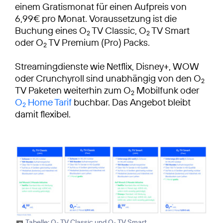
einem Gratismonat für einen Aufpreis von
6,99€ pro Monat. Voraussetzung ist die
Buchung eines O
TV Classic, O
TV Smart
2
2
oder O
TV Premium (Pro) Packs.
2
Streamingdienste wie Netflix, Disney+, WOW
oder Crunchyroll sind unabhängig von den O
2
TV Paketen weiterhin zum O
Mobilfunk oder
2
O
Home Tarif
buchbar. Das Angebot bleibt
2
damit flexibel.
Tabelle: O
TV Classic und O
TV Smart