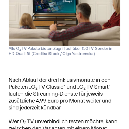
Alle O
TV Pakete bieten Zugriff auf über 150 TV‑Sender in
2
HD‑Qualität (
Credits: iStock / Olga Yastremska
)
Nach Ablauf der drei Inklusivmonate in den
Paketen „O
TV Classic“ und „O
TV Smart“
2
2
laufen die Streaming‑Dienste für jeweils
zusätzliche 4,99 Euro pro Monat weiter und
sind jederzeit kündbar.
Wer O
TV unverbindlich testen möchte, kann
2
zwischen den Varianten mit einem Monat