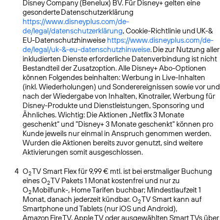
Disney Company (Benelux) BV. Für Disney+ gelten eine
gesonderte Datenschutzerklärung
https://www.disneyplus.com/de-
de/legal/datenschutzerklärung
, Cookie-Richtlinie und UK-&
EU-Datenschutzhinweise
https://www.disneyplus.com/de-
de/legal/uk-&-eu-datenschutzhinweise
. Die zur Nutzung aller
inkludierten Dienste erforderliche Datenverbindung ist nicht
Bestandteil der Zusatzoption. Alle Disney+ Abo-Optionen
können Folgendes beinhalten: Werbung in Live-Inhalten
(inkl. Wiederholungen) und Sonderereignissen sowie vor und
nach der Wiedergabe von Inhalten, Kinotrailer, Werbung für
Disney-Produkte und Dienstleistungen, Sponsoring und
Ähnliches. Wichtig: Die Aktionen „Netflix 3 Monate
geschenkt“ und "Disney+ 3 Monate geschenkt" können pro
Kunde jeweils nur einmal in Anspruch genommen werden.
Wurden die Aktionen bereits zuvor genutzt, sind weitere
Aktivierungen somit ausgeschlossen.
4
O
TV Smart Flex für 9,99 € mtl. ist bei erstmaliger Buchung
2
eines O
TV Pakets 1 Monat kostenfrei und nur zu
2
O
Mobilfunk-, Home Tarifen buchbar; Mindestlaufzeit 1
2
Monat, danach jederzeit kündbar. O
TV Smart kann auf
2
Smartphone und Tablets (nur iOS und Android),
Amazon Fire TV, Apple TV oder ausgewählten Smart TVs über