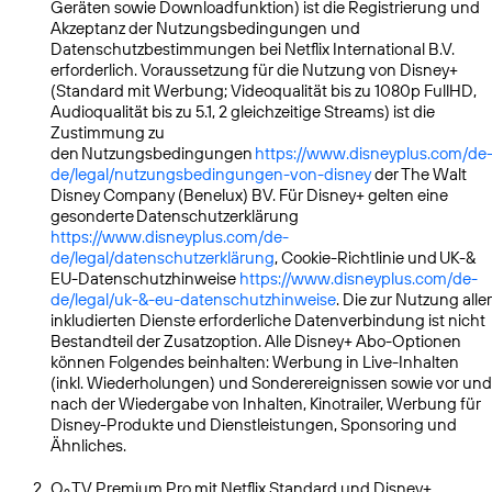
Geräten sowie Downloadfunktion) ist die Registrierung und
Akzeptanz der Nutzungsbedingungen und
Datenschutzbestimmungen bei Netflix International B.V.
erforderlich. Voraussetzung für die Nutzung von Disney+
(Standard mit Werbung; Videoqualität bis zu 1080p FullHD,
Audioqualität bis zu 5.1, 2 gleichzeitige Streams) ist die
Zustimmung zu
den Nutzungsbedingungen
https://www.disneyplus.com/de
de/legal/nutzungsbedingungen-von-disney
der The Walt
Disney Company (Benelux) BV. Für Disney+ gelten eine
gesonderte Datenschutzerklärung
https://www.disneyplus.com/de-
de/legal/datenschutzerklärung
, Cookie-Richtlinie und UK-&
EU-Datenschutzhinweise
https://www.disneyplus.com/de-
de/legal/uk-&-eu-datenschutzhinweise
. Die zur Nutzung aller
inkludierten Dienste erforderliche Datenverbindung ist nicht
Bestandteil der Zusatzoption. Alle Disney+ Abo-Optionen
können Folgendes beinhalten: Werbung in Live-Inhalten
(inkl. Wiederholungen) und Sonderereignissen sowie vor und
nach der Wiedergabe von Inhalten, Kinotrailer, Werbung für
Disney-Produkte und Dienstleistungen, Sponsoring und
Ähnliches.
2
O
TV Premium Pro mit Netflix Standard und Disney+