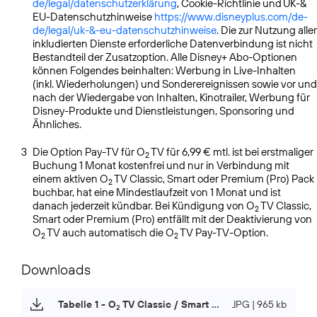
de/legal/datenschutzerklärung
, Cookie-Richtlinie und UK-&
EU-Datenschutzhinweise
https://www.disneyplus.com/de-
de/legal/uk-&-eu-datenschutzhinweise
. Die zur Nutzung aller
inkludierten Dienste erforderliche Datenverbindung ist nicht
Bestandteil der Zusatzoption. Alle Disney+ Abo-Optionen
können Folgendes beinhalten: Werbung in Live-Inhalten
(inkl. Wiederholungen) und Sonderereignissen sowie vor und
nach der Wiedergabe von Inhalten, Kinotrailer, Werbung für
Disney-Produkte und Dienstleistungen, Sponsoring und
Ähnliches.
3
Die Option Pay-TV für O
TV für 6,99 € mtl. ist bei erstmaliger
2
Buchung 1 Monat kostenfrei und nur in Verbindung mit
einem aktiven O
TV Classic, Smart oder Premium (Pro) Pack
2
buchbar, hat eine Mindestlaufzeit von 1 Monat und ist
danach jederzeit kündbar. Bei Kündigung von O
TV Classic,
2
Smart oder Premium (Pro) entfällt mit der Deaktivierung von
O
TV auch automatisch die O
TV Pay-TV-Option.
2
2
Downloads
Tabelle 1 - O
TV Classic / Smart ab 6. Mai 2026
JPG | 965 kb
2