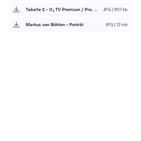
Tabelle 2 - O
TV Premium / Pro, Pay-TV-Option ab 6. Mai 2026
JPG | 907 kb
2
Markus von Böhlen - Porträt
JPG | 12 mb