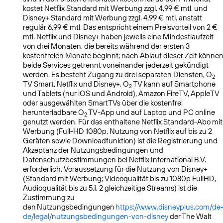
kostet Netflix Standard mit Werbung zzgl. 4,99 € mtl. und
Disney+ Standard mit Werbung zzgl. 4,99 € mtl. anstatt
regulär 6,99 € mtl. Das entspricht einem Preisvorteil von 2 €
mtl. Netflix und Disney+ haben jeweils eine Mindestlaufzeit
von drei Monaten, die bereits während der ersten 3
kostenfreien Monate beginnt; nach Ablauf dieser Zeit könne
beide Services getrennt voneinander jederzeit gekündigt
werden. Es besteht Zugang zu drei separaten Diensten, O
2
TV Smart, Netflix und Disney+. O
TV kann auf Smartphone
2
und Tablets (nur iOS und Android), Amazon FireTV, AppleTV
oder ausgewählten SmartTVs über die kostenfrei
herunterladbare O
TV-App und auf Laptop und PC online
2
genutzt werden. Für das enthaltene Netflix Standard-Abo mit
Werbung (Full-HD 1080p, Nutzung von Netflix auf bis zu 2
Geräten sowie Downloadfunktion) ist die Registrierung und
Akzeptanz der Nutzungsbedingungen und
Datenschutzbestimmungen bei Netflix International B.V.
erforderlich. Voraussetzung für die Nutzung von Disney+
(Standard mit Werbung; Videoqualität bis zu 1080p FullHD,
Audioqualität bis zu 5.1, 2 gleichzeitige Streams) ist die
Zustimmung zu
den Nutzungsbedingungen
https://www.disneyplus.com/de
de/legal/nutzungsbedingungen-von-disney
der The Walt