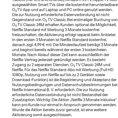
ausgewählten Smart TVs über die kostenfrei herunterladbare
O
TV App und auf Laptop und PC online genutzt werden.
2
Die zur Nutzung erforderliche Datenverbindung ist nicht
Gegenstand von O
TV Classic. Bei erstmaliger Buchung von
2
O
TV Classic 24M erhalten Kunden optional die Möglichkeit,
2
Netflix Standard mit Werbung 3 Monate kostenfrei
freizuschalten; die Aktivierung erfolgt separat beim Anbieter.
In den ersten 3 Monaten ist Netflix Standard kostenfrei,
danach zzgl. 4,99 € mtl. Die Mindestlaufzeit beträgt 3 Monate
und beginnt bereits während der ersten 3 kostenfreien
Monate. Nach Ablauf dieser Zeit kann ausschließlich der
Netflix-Vertrag jederzeit gekündigt werden. Es besteht
Zugang zu 2 separaten Diensten, O
TV Classic 24M und
2
Netflix. Für das Netflix Standard-Abo mit Werbung (Full HD
1080p, Nutzung von Netflix auf bis zu 2 Geräten sowie
Download-Funktion) ist die Registrierung und Akzeptanz der
Nutzungsbedingungen und Datenschutzbestimmungen bei
Netflix International B. V. erforderlich. Die zur Nutzung
erforderliche Datenverbindung ist nicht Bestandteil der
Zusatzoption. Wichtig: Die Aktion „Netflix 3 Monate inklusive“
kann pro Kunde nur einmal in Anspruch genommen werden.
Wurde die Aktion bereits zuvor genutzt, ist eine weitere
Aktivierung somit ausgeschlossen.