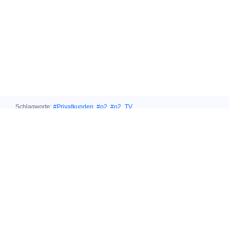
Schlagworte:
#Privatkunden
,
#o2
,
#o2_TV
Ähnliche Themen:
15. Oktober 2025
ANGEBOT FÜR ANIME-FANS
Crunchyroll kommt
zu O
2