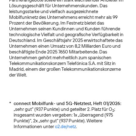
Lösungsgeschäft für Unternehmenskunden. Das
leistungsstarke und vielfach ausgezeichnete
Mobilfunknetz des Unternehmens erreicht mehr als 99
Prozent der Bevölkerung. Im Festnetz bietet das
Unternehmen seinen Kundinnen und Kunden führende
technologische Vielfalt und geografische Verfügbarkeit in
Deutschland. Im Geschäftsjahr 2025 erwirtschaftete das
Unternehmen einen Umsatz von 8,2 Milliarden Euro und
beschäftigte Ende 2025 7650 Mitarbeitende. Das
Unternehmen gehört mehrheitlich zum spanischen
Telekommunikationskonzern Telefónica S.A. mit Sitz in
Madrid, einem der großen Telekommunikationskonzerne
der Welt.
*
connect Mobilfunk- und 5G-Netztest, Heft 01/2026:
„sehr gut“ (937 Punkte) und geteilter 2. Platz für O
;
2
insgesamt wurden vergeben: 1x „überragend (975
Punkte)“, 2x „sehr gut“ (937 Punkte). Weitere
Informationen unter
o2.de/netz
.