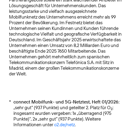
Lösungsgeschäft für Unternehmenskunden. Das
leistungsstarke und vielfach ausgezeichnete
Mobilfunknetz des Unternehmens erreicht mehr als 99
Prozent der Bevölkerung. Im Festnetz bietet das
Unternehmen seinen Kundinnen und Kunden führende
technologische Vielfalt und geografische Verfügbarkeit in
Deutschland. Im Geschäftsjahr 2025 erwirtschaftete das
Unternehmen einen Umsatz von 8,2 Milliarden Euro und
beschäftigte Ende 2025 7650 Mitarbeitende. Das
Unternehmen gehört mehrheitlich zum spanischen
Telekommunikationskonzern Telefónica S.A. mit Sitz in
Madrid, einem der großen Telekommunikationskonzerne
der Welt.
*
connect Mobilfunk- und 5G-Netztest, Heft 01/2026:
„sehr gut“ (937 Punkte) und geteilter 2. Platz für O
;
2
insgesamt wurden vergeben: 1x „überragend (975
Punkte)“, 2x „sehr gut“ (937 Punkte). Weitere
Informationen unter
o2.de/netz
.