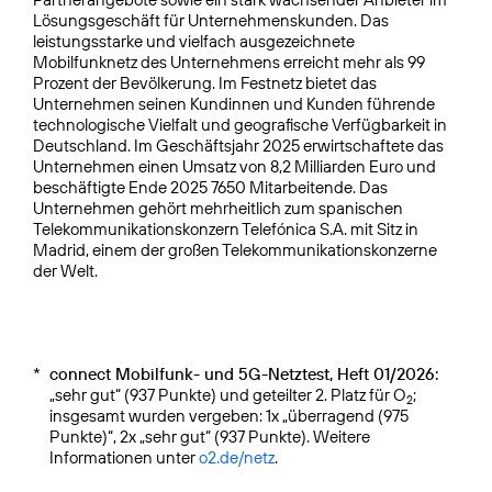
Lösungsgeschäft für Unternehmenskunden. Das
leistungsstarke und vielfach ausgezeichnete
Mobilfunknetz des Unternehmens erreicht mehr als 99
Prozent der Bevölkerung. Im Festnetz bietet das
Unternehmen seinen Kundinnen und Kunden führende
technologische Vielfalt und geografische Verfügbarkeit in
Deutschland. Im Geschäftsjahr 2025 erwirtschaftete das
Unternehmen einen Umsatz von 8,2 Milliarden Euro und
beschäftigte Ende 2025 7650 Mitarbeitende. Das
Unternehmen gehört mehrheitlich zum spanischen
Telekommunikationskonzern Telefónica S.A. mit Sitz in
Madrid, einem der großen Telekommunikationskonzerne
der Welt.
*
connect Mobilfunk- und 5G-Netztest, Heft 01/2026:
„sehr gut“ (937 Punkte) und geteilter 2. Platz für O
;
2
insgesamt wurden vergeben: 1x „überragend (975
Punkte)“, 2x „sehr gut“ (937 Punkte). Weitere
Informationen unter
o2.de/netz
.