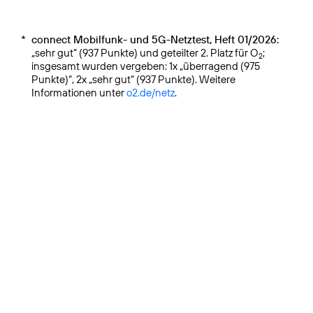
*
connect Mobilfunk- und 5G-Netztest, Heft 01/2026:
„sehr gut“ (937 Punkte) und geteilter 2. Platz für O
;
2
insgesamt wurden vergeben: 1x „überragend (975
Punkte)“, 2x „sehr gut“ (937 Punkte). Weitere
Informationen unter
o2.de/netz
.