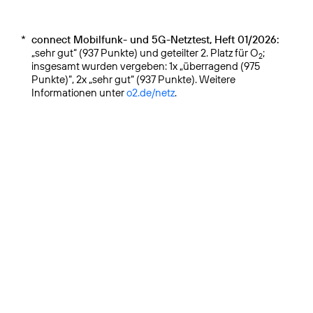
*
connect Mobilfunk- und 5G-Netztest, Heft 01/2026:
„sehr gut“ (937 Punkte) und geteilter 2. Platz für O
;
2
insgesamt wurden vergeben: 1x „überragend (975
Punkte)“, 2x „sehr gut“ (937 Punkte). Weitere
Informationen unter
o2.de/netz
.