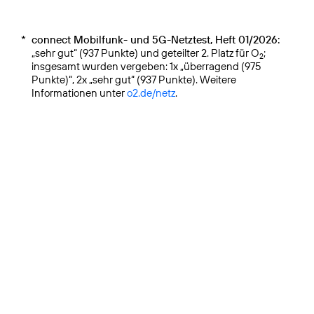
*
connect Mobilfunk- und 5G-Netztest, Heft 01/2026:
„sehr gut“ (937 Punkte) und geteilter 2. Platz für O
;
2
insgesamt wurden vergeben: 1x „überragend (975
Punkte)“, 2x „sehr gut“ (937 Punkte). Weitere
Informationen unter
o2.de/netz
.