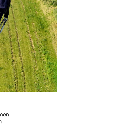
mmen
m