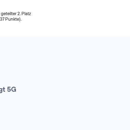
eteilter 2. Platz
937 Punkte).
gt 5G