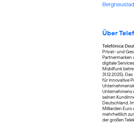
Bergneustad
Über Tele
Telefónica Deu
Privat- und Ges
Partnermarken u
digitale Service
Mobilfunk betre
31.12.2025). Da
für innovative 
Unternehmensku
Unternehmens er
seinen Kundinne
Deutschland. Im
Milliarden Euro
mehrheitlich zu
der großen Tele