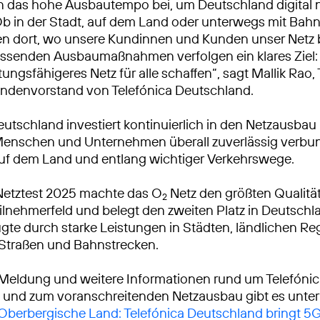
n das hohe Ausbautempo bei, um Deutschland digital 
Ob in der Stadt, auf dem Land oder unterwegs mit Bah
ren dort, wo unsere Kundinnen und Kunden unser Netz
ssenden Ausbaumaßnahmen verfolgen ein klares Ziel: 
tungsfähigeres Netz für alle schaffen“, sagt Mallik Rao
ndenvorstand von Telefónica Deutschland.
eutschland investiert kontinuierlich in den Netzausbau
Menschen und Unternehmen überall zuverlässig verbu
auf dem Land und entlang wichtiger Verkehrswege.
Netztest 2025 machte das O
Netz den größten Qualitä
2
lnehmerfeld und belegt den zweiten Platz in Deutschl
gte durch starke Leistungen in Städten, ländlichen R
 Straßen und Bahnstrecken.
 Meldung und weitere Informationen rund um Telefóni
 und zum voranschreitenden Netzausbau gibt es unter
 Oberbergische Land: Telefónica Deutschland bringt 5