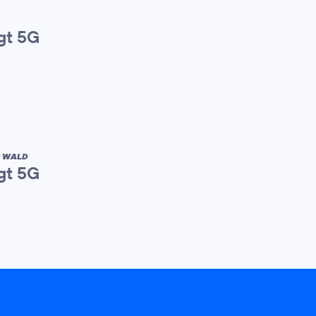
gt 5G
R WALD
gt 5G