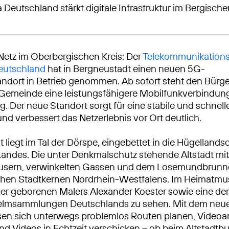
a Deutschland stärkt digitale Infrastruktur im Bergisch
Netz im Oberbergischen Kreis: Der
Telekommunikations
Deutschland
hat in Bergneustadt einen neuen 5G-
ndort in Betrieb genommen. Ab sofort steht den Bürg
 Gemeinde eine leistungsfähigere Mobilfunkverbindun
g. Der neue Standort sorgt für eine stabile und schnel
nd verbessert das Netzerlebnis vor Ort deutlich.
 liegt im Tal der Dörspe, eingebettet in die Hügellands
andes. Die unter Denkmalschutz stehende Altstadt mit
sern, verwinkelten Gassen und dem Losemundbrunne
schen Stadtkernen Nordrhein-Westfalens. Im Heimatm
er geborenen Malers Alexander Koester sowie eine der
lmsammlungen Deutschlands zu sehen. Mit dem neu
sen sich unterwegs problemlos Routen planen, Videoa
nd Videos in Echtzeit verschicken – ob beim Altstadt