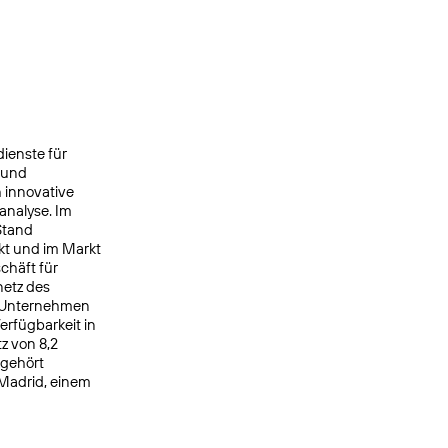
ienste für
 und
 innovative
analyse. Im
Stand
kt und im Markt
chäft für
netz des
s Unternehmen
rfügbarkeit in
z von 8,2
 gehört
 Madrid, einem