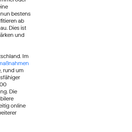
ine
t nun bestens
itieren ab
au. Dies ist
stärken und
tschland. Im
umaßnahmen
, rund um
gsfähiger
000
ng. Die
bilere
itig online
eiterer