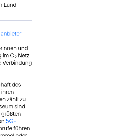
en Land
anbieter
erinnen und
g im O
Netz
2
le Verbindung
chaft des
 ihren
n zählt zu
useum sind
 größten
en
5G-
nrufe führen
bummel oder