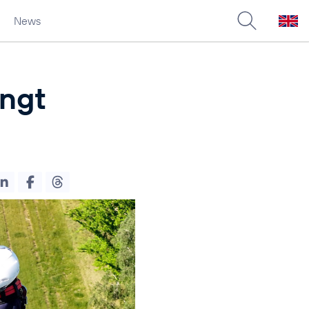
News
ingt