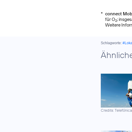
*
connect Mobi
für O
; insge
2
Weitere Info
Schlagworte:
#Lok
Ähnlich
Credits: Telefónic