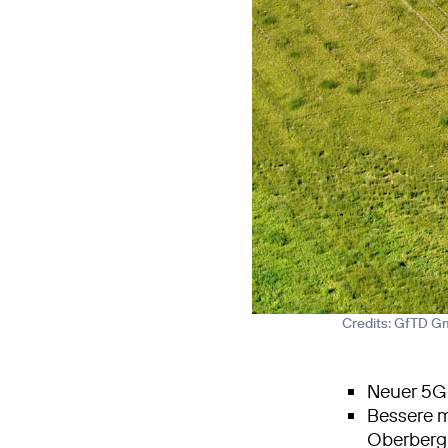
Credits: GfTD 
Neuer 5G
Bessere 
Oberbergi