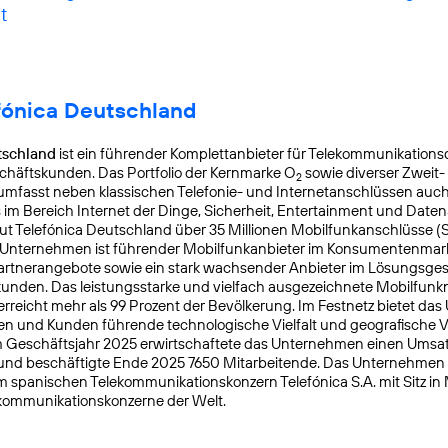
t
fónica Deutschland
tschland
ist ein führender Komplettanbieter für Telekommunikationsd
chäftskunden. Das Portfolio der Kernmarke O
sowie diverser Zweit-
2
mfasst neben klassischen Telefonie- und Internetanschlüssen auch
s im Bereich Internet der Dinge, Sicherheit, Entertainment und Daten
ut Telefónica Deutschland über 35 Millionen Mobilfunkanschlüsse (
s Unternehmen ist führender Mobilfunkanbieter im Konsumentenmar
Partnerangebote sowie ein stark wachsender Anbieter im Lösungsges
nden. Das leistungsstarke und vielfach ausgezeichnete Mobilfunk
reicht mehr als 99 Prozent der Bevölkerung. Im Festnetz bietet da
n und Kunden führende technologische Vielfalt und geografische Ve
 Geschäftsjahr 2025 erwirtschaftete das Unternehmen einen Umsat
 und beschäftigte Ende 2025 7650 Mitarbeitende. Das Unternehmen
m spanischen Telekommunikationskonzern Telefónica S.A. mit Sitz in
kommunikationskonzerne der Welt.