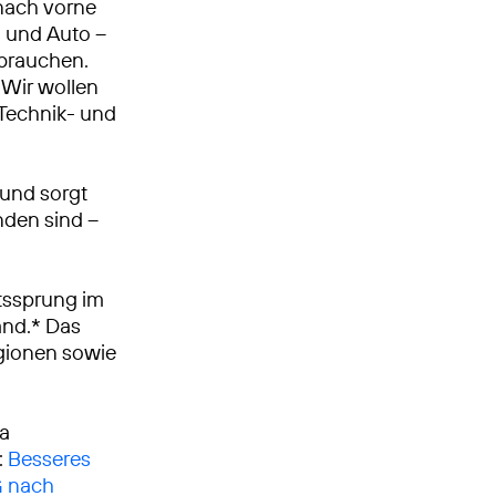
nach vorne
n und Auto –
 brauchen.
Wir wollen
, Technik- und
 und sorgt
nden sind –
tssprung im
and.* Das
egionen sowie
ca
:
Besseres
G nach