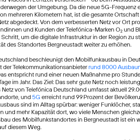
derwegen der Umgebung. Da die neue 5G-Frequenz e
on mehreren Kilometern hat, ist die gesamte Ortschaf
etz abgedeckt. Von dem verbesserten Netz vor Ort prof
Kundinnen und Kunden der Telefónica-Marken O
und Bl
2
 Schritt, um die digitale Infrastruktur in der Region zu 
vität des Standortes Bergneustadt weiter zu erhöhen.
eutschland beschleunigt den Mobilfunkausbau in Deu
at der Telekommunikationsanbieter
rund 8000 Ausba
Das entspricht rund einer neuen Maßnahme pro Stunde
Tage im Jahr. Das Ziel: Das sehr gute Netz noch leistun
Netz von Telefónica Deutschland umfasst aktuell 29.
andorte, und
5G
erreicht rund 99 Prozent der Bevölkeru
usbaus sind im Alltag spürbar: weniger Funklöcher, sta
 und mehr Kapazität dort, wo viele Menschen gleichze
sbau des Mobilfunkstandortes in Bergneustadt ist ein w
 auf diesem Weg.