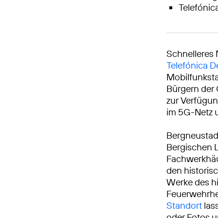
Telefónic
Schnelleres 
Telefónica 
Mobilfunksta
Bürgern der
zur Verfügun
im 5G-Netz u
Bergneustadt
Bergischen L
Fachwerkhäu
den histori
Werke des hi
Feuerwehrhe
Standort
las
oder Fotos u