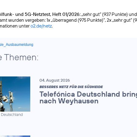
lfunk- und 5G-Netztest, Heft 01/2026:
„sehr gut“ (937 Punkte) und g
samt wurden vergeben: 1x „überragend (975 Punkte)“, 2x „sehr gut“ (
rmationen unter
o2.de/netz
.
ale_Ausbaumeldung
e Themen:
04. August 2026
BESSERES NETZ FÜR DIE SÜDHEIDE
Telefónica Deutschland brin
nach Weyhausen
a Deutschland