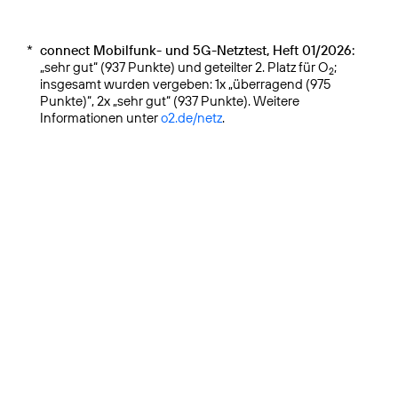
*
connect Mobilfunk- und 5G-Netztest, Heft 01/2026:
„sehr gut“ (937 Punkte) und geteilter 2. Platz für O
;
2
insgesamt wurden vergeben: 1x „überragend (975
Punkte)“, 2x „sehr gut“ (937 Punkte). Weitere
Informationen unter
o2.de/netz
.