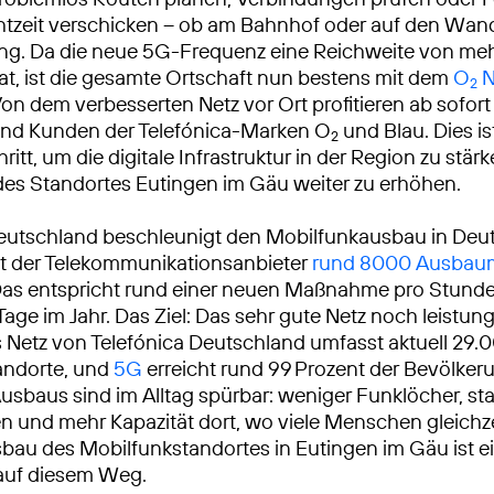
chtzeit verschicken – ob am Bahnhof oder auf den Wa
g. Da die neue 5G-Frequenz eine Reichweite von me
at, ist die gesamte Ortschaft nun bestens mit dem
O
N
2
on dem verbesserten Netz vor Ort profitieren ab sofort 
nd Kunden der Telefónica-Marken O
und Blau. Dies is
2
ritt, um die digitale Infrastruktur in der Region zu stär
t des Standortes Eutingen im Gäu weiter zu erhöhen.
eutschland beschleunigt den Mobilfunkausbau in Deu
at der Telekommunikationsanbieter
rund 8000 Ausba
Das entspricht rund einer neuen Maßnahme pro Stunde
Tage im Jahr. Das Ziel: Das sehr gute Netz noch leistun
Netz von Telefónica Deutschland umfasst aktuell 29.
andorte, und
5G
erreicht rund 99 Prozent der Bevölkeru
usbaus sind im Alltag spürbar: weniger Funklöcher, sta
 und mehr Kapazität dort, wo viele Menschen gleichze
sbau des Mobilfunkstandortes in Eutingen im Gäu ist ei
 auf diesem Weg.