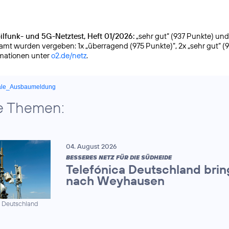
lfunk- und 5G-Netztest, Heft 01/2026:
„sehr gut“ (937 Punkte) und g
samt wurden vergeben: 1x „überragend (975 Punkte)“, 2x „sehr gut“ (
rmationen unter
o2.de/netz
.
ale_Ausbaumeldung
e Themen:
04. August 2026
BESSERES NETZ FÜR DIE SÜDHEIDE
Telefónica Deutschland brin
nach Weyhausen
a Deutschland