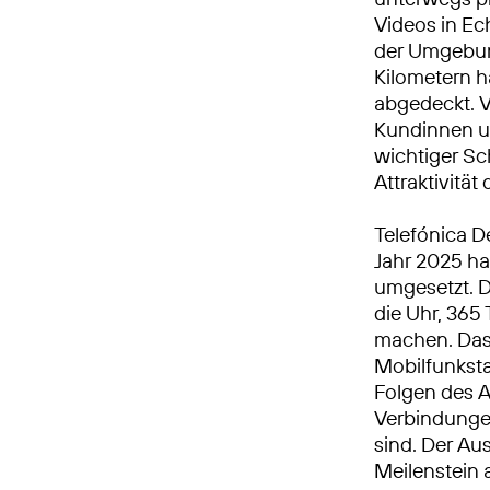
Videos in E
der Umgebun
Kilometern h
abgedeckt. V
Kundinnen u
wichtiger Sch
Attraktivitä
Telefónica D
Jahr 2025 h
umgesetzt. 
die Uhr, 365 
machen. Das 
Mobilfunkst
Folgen des A
Verbindungen
sind. Der Au
Meilenstein