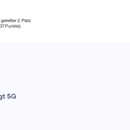
eteilter 2. Platz
937 Punkte).
gt 5G