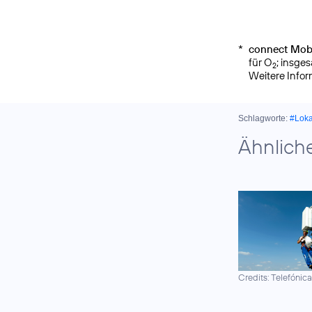
*
connect Mobi
für O
; insge
2
Weitere Info
Schlagworte:
#Lok
Ähnlich
Credits: Telefónic