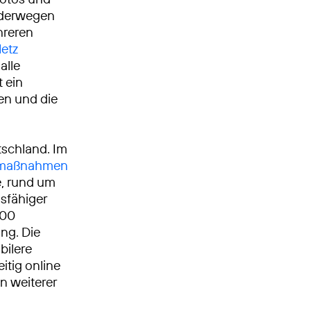
nderwegen
hreren
etz
alle
t ein
ken und die
tschland. Im
umaßnahmen
, rund um
gsfähiger
000
ng. Die
bilere
itig online
n weiterer