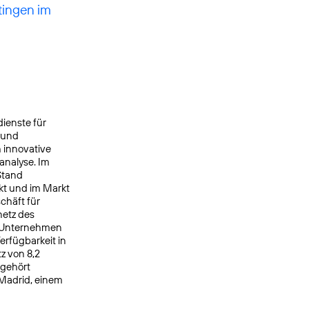
tingen im
ienste für
 und
 innovative
analyse. Im
Stand
kt und im Markt
chäft für
netz des
s Unternehmen
rfügbarkeit in
z von 8,2
 gehört
 Madrid, einem