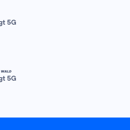
gt 5G
R WALD
gt 5G