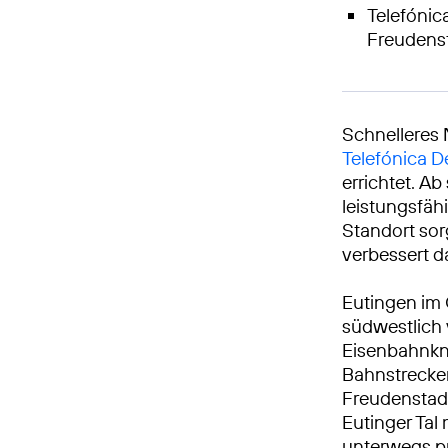
Telefónica
Freudens
Schnelleres 
Telefónica 
errichtet. A
leistungsfäh
Standort sor
verbessert da
Eutingen im 
südwestlich 
Eisenbahnkn
Bahnstrecke
Freudenstad
Eutinger Tal
unterwegs p