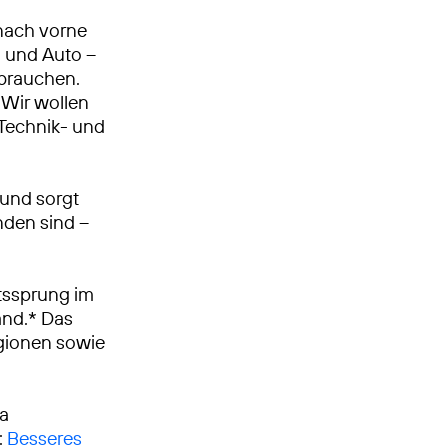
nach vorne
n und Auto –
 brauchen.
Wir wollen
, Technik- und
 und sorgt
nden sind –
tssprung im
and.* Das
egionen sowie
ca
:
Besseres