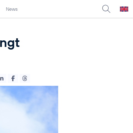
News
ingt