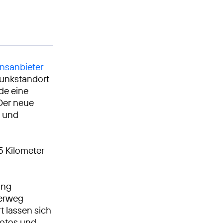
nsanbieter
funkstandort
de eine
Der neue
z und
5 Kilometer
ung
derweg
t lassen sich
Fotos und