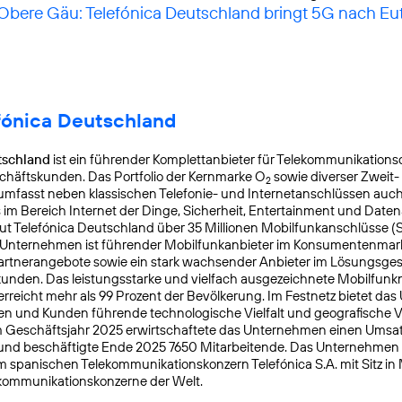
 Obere Gäu: Telefónica Deutschland bringt 5G nach Eu
fónica Deutschland
tschland
ist ein führender Komplettanbieter für Telekommunikationsd
chäftskunden. Das Portfolio der Kernmarke O
sowie diverser Zweit-
2
mfasst neben klassischen Telefonie- und Internetanschlüssen auch
s im Bereich Internet der Dinge, Sicherheit, Entertainment und Daten
ut Telefónica Deutschland über 35 Millionen Mobilfunkanschlüsse (
s Unternehmen ist führender Mobilfunkanbieter im Konsumentenmar
Partnerangebote sowie ein stark wachsender Anbieter im Lösungsges
nden. Das leistungsstarke und vielfach ausgezeichnete Mobilfunk
reicht mehr als 99 Prozent der Bevölkerung. Im Festnetz bietet da
n und Kunden führende technologische Vielfalt und geografische Ve
 Geschäftsjahr 2025 erwirtschaftete das Unternehmen einen Umsat
 und beschäftigte Ende 2025 7650 Mitarbeitende. Das Unternehmen
m spanischen Telekommunikationskonzern Telefónica S.A. mit Sitz in
kommunikationskonzerne der Welt.