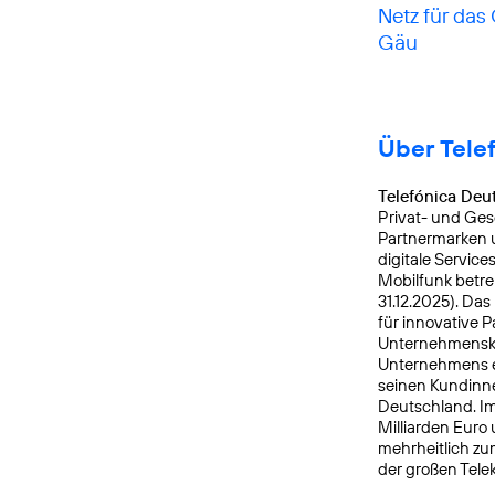
Netz für das
Gäu
Über Tele
Telefónica Deu
Privat- und Ges
Partnermarken u
digitale Service
Mobilfunk betre
31.12.2025). Da
für innovative 
Unternehmensku
Unternehmens er
seinen Kundinne
Deutschland. Im
Milliarden Euro
mehrheitlich zu
der großen Tele