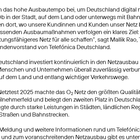
n das hohe Ausbautempo bei, um Deutschland digital 
Ob in der Stadt, auf dem Land oder unterwegs mit Bah
ren dort, wo unsere Kundinnen und Kunden unser Netz
ssenden Ausbaumaßnahmen verfolgen ein klares Ziel: 
tungsfähigeres Netz für alle schaffen“, sagt Mallik Rao
ndenvorstand von Telefónica Deutschland.
eutschland investiert kontinuierlich in den Netzausbau
Menschen und Unternehmen überall zuverlässig verbu
auf dem Land und entlang wichtiger Verkehrswege.
Netztest 2025 machte das O
Netz den größten Qualitä
2
lnehmerfeld und belegt den zweiten Platz in Deutschl
gte durch starke Leistungen in Städten, ländlichen R
 Straßen und Bahnstrecken.
 Meldung und weitere Informationen rund um Telefóni
 und zum voranschreitenden Netzausbau gibt es unter