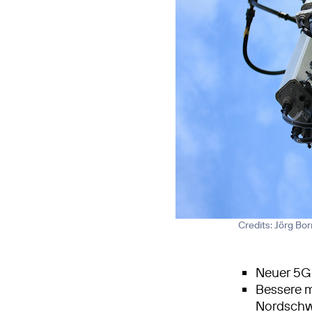
Credits: Jörg Bo
Neuer 5G
Bessere m
Nordschw