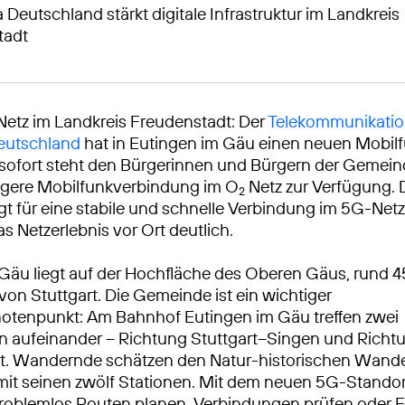
 Deutschland stärkt digitale Infrastruktur im Landkreis
tadt
Netz im Landkreis Freudenstadt: Der
Telekommunikatio
Deutschland
hat in Eutingen im Gäu einen neuen Mobil
b sofort steht den Bürgerinnen und Bürgern der Gemein
igere Mobilfunkverbindung im O
Netz zur Verfügung. 
2
gt für eine stabile und schnelle Verbindung im 5G-Net
s Netzerlebnis vor Ort deutlich.
Gäu liegt auf der Hochfläche des Oberen Gäus, rund 4
von Stuttgart. Die Gemeinde ist ein wichtiger
otenpunkt: Am Bahnhof Eutingen im Gäu treffen zwei
n aufeinander – Richtung Stuttgart–Singen und Richt
t. Wandernde schätzen den Natur-historischen Wan
 mit seinen zwölf Stationen. Mit dem neuen 5G-Standor
roblemlos Routen planen, Verbindungen prüfen oder 