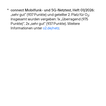
*
connect Mobilfunk- und 5G-Netztest, Heft 01/2026:
„sehr gut“ (937 Punkte) und geteilter 2. Platz für O
;
2
insgesamt wurden vergeben: 1x „überragend (975
Punkte)“, 2x „sehr gut“ (937 Punkte). Weitere
Informationen unter
o2.de/netz
.