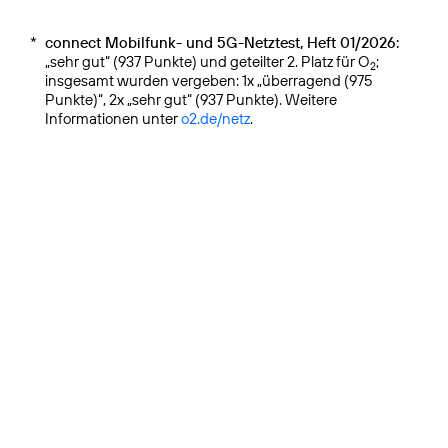
*
connect Mobilfunk- und 5G-Netztest, Heft 01/2026:
„sehr gut“ (937 Punkte) und geteilter 2. Platz für O
;
2
insgesamt wurden vergeben: 1x „überragend (975
Punkte)“, 2x „sehr gut“ (937 Punkte). Weitere
Informationen unter
o2.de/netz
.