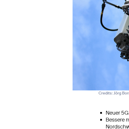
Credits: Jörg Bo
Neuer 5G
Bessere m
Nordschw