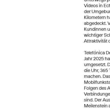
Videos in E
der Umgebun
Kilometern h
abgedeckt. V
Kundinnen u
wichtiger Sch
Attraktivitä
Telefónica D
Jahr 2025 h
umgesetzt. 
die Uhr, 365 
machen. Das 
Mobilfunkst
Folgen des A
Verbindungen
sind. Der Au
Meilenstein