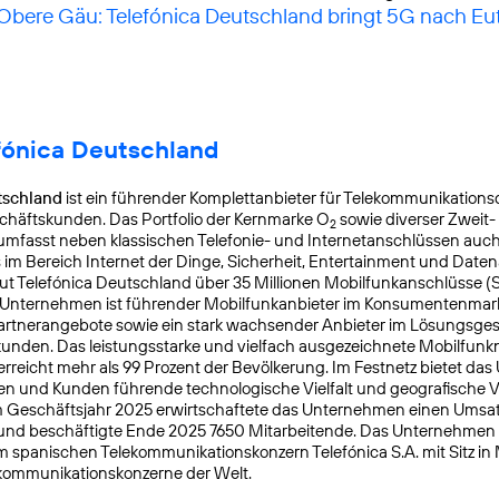
 Obere Gäu: Telefónica Deutschland bringt 5G nach Eu
fónica Deutschland
tschland
ist ein führender Komplettanbieter für Telekommunikationsd
chäftskunden. Das Portfolio der Kernmarke O
sowie diverser Zweit-
2
mfasst neben klassischen Telefonie- und Internetanschlüssen auch
s im Bereich Internet der Dinge, Sicherheit, Entertainment und Daten
ut Telefónica Deutschland über 35 Millionen Mobilfunkanschlüsse (
s Unternehmen ist führender Mobilfunkanbieter im Konsumentenmar
Partnerangebote sowie ein stark wachsender Anbieter im Lösungsges
nden. Das leistungsstarke und vielfach ausgezeichnete Mobilfunk
reicht mehr als 99 Prozent der Bevölkerung. Im Festnetz bietet da
n und Kunden führende technologische Vielfalt und geografische Ve
 Geschäftsjahr 2025 erwirtschaftete das Unternehmen einen Umsat
 und beschäftigte Ende 2025 7650 Mitarbeitende. Das Unternehmen
m spanischen Telekommunikationskonzern Telefónica S.A. mit Sitz in
kommunikationskonzerne der Welt.