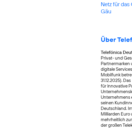
Netz für das
Gäu
Über Tele
Telefónica Deu
Privat- und Ges
Partnermarken u
digitale Service
Mobilfunk betre
31.12.2025). Da
für innovative 
Unternehmensku
Unternehmens er
seinen Kundinne
Deutschland. Im
Milliarden Euro
mehrheitlich zu
der großen Tele