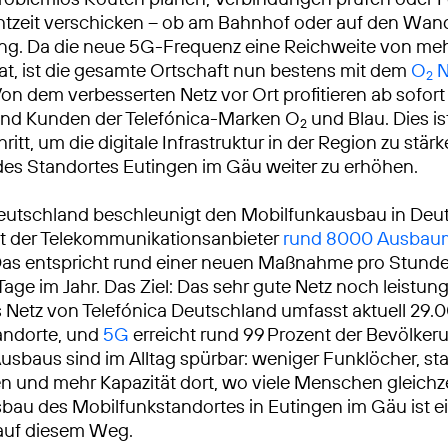
chtzeit verschicken – ob am Bahnhof oder auf den Wa
g. Da die neue 5G-Frequenz eine Reichweite von me
at, ist die gesamte Ortschaft nun bestens mit dem
O
N
2
on dem verbesserten Netz vor Ort profitieren ab sofort 
nd Kunden der Telefónica-Marken O
und Blau. Dies is
2
ritt, um die digitale Infrastruktur in der Region zu stär
t des Standortes Eutingen im Gäu weiter zu erhöhen.
eutschland beschleunigt den Mobilfunkausbau in Deu
at der Telekommunikationsanbieter
rund 8000 Ausba
Das entspricht rund einer neuen Maßnahme pro Stunde
Tage im Jahr. Das Ziel: Das sehr gute Netz noch leistun
Netz von Telefónica Deutschland umfasst aktuell 29.
andorte, und
5G
erreicht rund 99 Prozent der Bevölkeru
usbaus sind im Alltag spürbar: weniger Funklöcher, sta
 und mehr Kapazität dort, wo viele Menschen gleichze
sbau des Mobilfunkstandortes in Eutingen im Gäu ist ei
 auf diesem Weg.