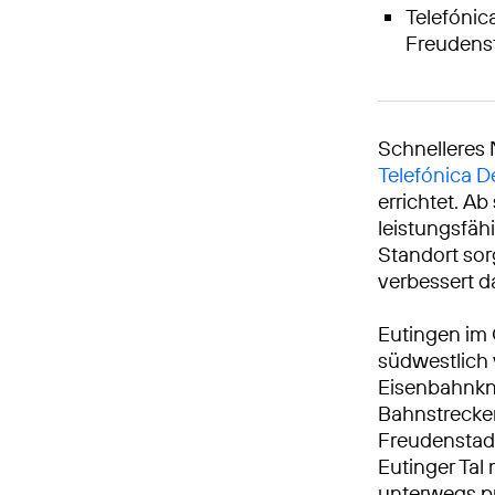
Telefónica
Freudens
Schnelleres 
Telefónica 
errichtet. A
leistungsfäh
Standort sor
verbessert da
Eutingen im 
südwestlich 
Eisenbahnkn
Bahnstrecke
Freudenstad
Eutinger Tal
unterwegs p