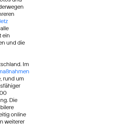
nderwegen
hreren
etz
alle
t ein
ken und die
tschland. Im
umaßnahmen
, rund um
gsfähiger
000
ng. Die
bilere
itig online
n weiterer