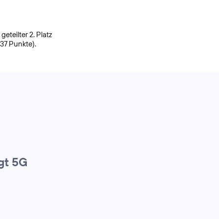
eteilter 2. Platz
937 Punkte).
gt 5G