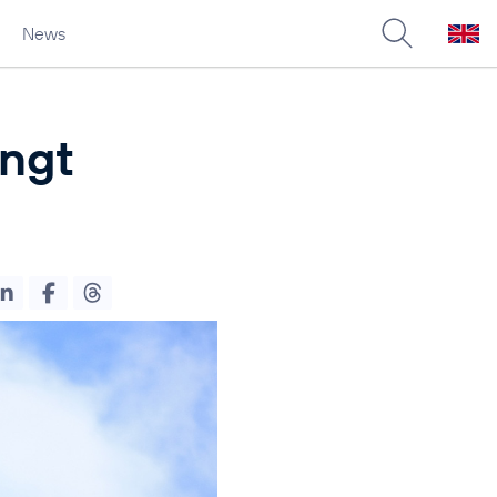
News
ingt