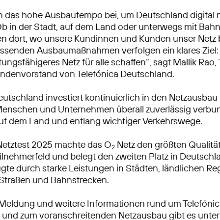
n das hohe Ausbautempo bei, um Deutschland digital 
Ob in der Stadt, auf dem Land oder unterwegs mit Bah
ren dort, wo unsere Kundinnen und Kunden unser Netz
ssenden Ausbaumaßnahmen verfolgen ein klares Ziel: 
tungsfähigeres Netz für alle schaffen“, sagt Mallik Rao
ndenvorstand von Telefónica Deutschland.
eutschland investiert kontinuierlich in den Netzausbau
Menschen und Unternehmen überall zuverlässig verbu
auf dem Land und entlang wichtiger Verkehrswege.
Netztest 2025 machte das O
Netz den größten Qualitä
2
lnehmerfeld und belegt den zweiten Platz in Deutschl
gte durch starke Leistungen in Städten, ländlichen R
 Straßen und Bahnstrecken.
 Meldung und weitere Informationen rund um Telefóni
 und zum voranschreitenden Netzausbau gibt es unter