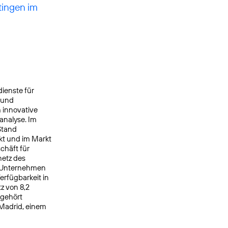
tingen im
ienste für
 und
 innovative
analyse. Im
Stand
kt und im Markt
chäft für
netz des
s Unternehmen
rfügbarkeit in
z von 8,2
 gehört
 Madrid, einem