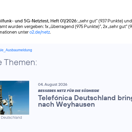
lfunk- und 5G-Netztest, Heft 01/2026:
„sehr gut“ (937 Punkte) und g
samt wurden vergeben: 1x „überragend (975 Punkte)“, 2x „sehr gut“ (
rmationen unter
o2.de/netz
.
ale_Ausbaumeldung
e Themen:
04. August 2026
BESSERES NETZ FÜR DIE SÜDHEIDE
Telefónica Deutschland brin
nach Weyhausen
a Deutschland