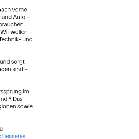
nach vorne
n und Auto –
 brauchen.
Wir wollen
, Technik- und
 und sorgt
nden sind –
tssprung im
and.* Das
egionen sowie
ca
:
Besseres