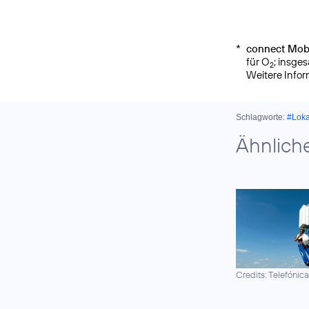
*
connect Mobi
für O
; insge
2
Weitere Info
Schlagworte:
#Lok
Ähnlich
Credits: Telefónic