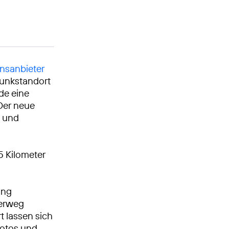
nsanbieter
funkstandort
de eine
Der neue
z und
5 Kilometer
ung
derweg
t lassen sich
Fotos und