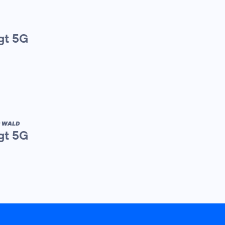
gt 5G
R WALD
gt 5G