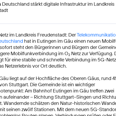
 Deutschland stärkt digitale Infrastruktur im Landkreis
tadt
Netz im Landkreis Freudenstadt: Der
Telekommunikatio
Deutschland
hat in Eutingen im Gäu einen neuen Mobil
b sofort steht den Bürgerinnen und Bürgern der Gemein
igere Mobilfunkverbindung im O
Netz zur Verfügung. 
2
gt für eine stabile und schnelle Verbindung im 5G-Net
s Netzerlebnis vor Ort deutlich.
Gäu liegt auf der Hochfläche des Oberen Gäus, rund 4
von Stuttgart. Die Gemeinde ist ein wichtiger
otenpunkt: Am Bahnhof Eutingen im Gäu treffen zwei
n aufeinander – Richtung Stuttgart–Singen und Richt
t. Wandernde schätzen den Natur-historischen Wan
 mit seinen zwölf Stationen. Mit dem neuen 5G-Standor
roblemlos Routen planen, Verbindungen prüfen oder 