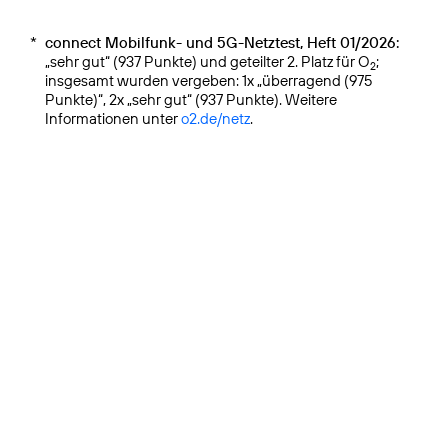
*
connect Mobilfunk- und 5G-Netztest, Heft 01/2026:
„sehr gut“ (937 Punkte) und geteilter 2. Platz für O
;
2
insgesamt wurden vergeben: 1x „überragend (975
Punkte)“, 2x „sehr gut“ (937 Punkte). Weitere
Informationen unter
o2.de/netz
.