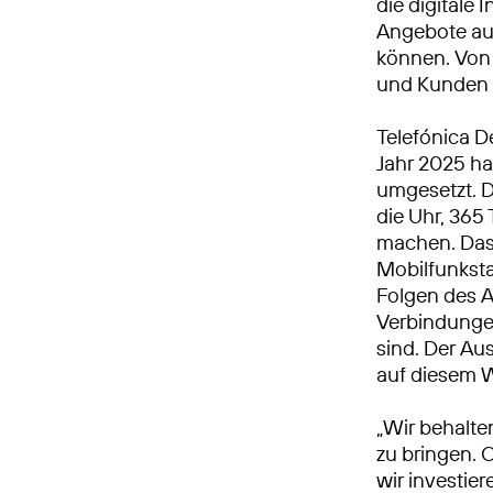
die digitale 
Angebote auc
können. Von 
und Kunden 
Telefónica D
Jahr 2025 h
umgesetzt. 
die Uhr, 365 
machen. Das 
Mobilfunkst
Folgen des A
Verbindungen
sind. Der Aus
auf diesem 
„Wir behalte
zu bringen. 
wir investie