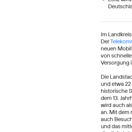
Deutschl
Im Landkrei
Der
Telekomm
neuen Mobilf
von schnelle
Versorgung i
Die Landstad
und etwa 22 
historische 
dem 13. Jah
wird auch al
an. Mit dem 
auch Besuche
und das mitt