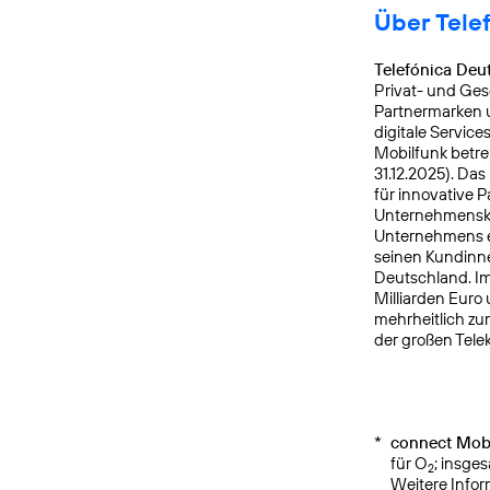
Über Tele
Telefónica Deu
Privat- und Ges
Partnermarken u
digitale Service
Mobilfunk betre
31.12.2025). Da
für innovative 
Unternehmensku
Unternehmens er
seinen Kundinne
Deutschland. Im
Milliarden Euro
mehrheitlich zu
der großen Tele
*
connect Mobi
für O
; insge
2
Weitere Info