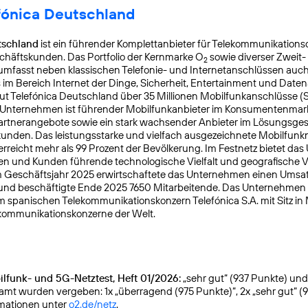
fónica Deutschland
tschland
ist ein führender Komplettanbieter für Telekommunikationsd
chäftskunden. Das Portfolio der Kernmarke O
sowie diverser Zweit-
2
mfasst neben klassischen Telefonie- und Internetanschlüssen auch
s im Bereich Internet der Dinge, Sicherheit, Entertainment und Daten
ut Telefónica Deutschland über 35 Millionen Mobilfunkanschlüsse (
s Unternehmen ist führender Mobilfunkanbieter im Konsumentenmar
Partnerangebote sowie ein stark wachsender Anbieter im Lösungsges
nden. Das leistungsstarke und vielfach ausgezeichnete Mobilfunk
reicht mehr als 99 Prozent der Bevölkerung. Im Festnetz bietet da
n und Kunden führende technologische Vielfalt und geografische Ve
 Geschäftsjahr 2025 erwirtschaftete das Unternehmen einen Umsat
 und beschäftigte Ende 2025 7650 Mitarbeitende. Das Unternehmen
m spanischen Telekommunikationskonzern Telefónica S.A. mit Sitz in
kommunikationskonzerne der Welt.
lfunk- und 5G-Netztest, Heft 01/2026:
„sehr gut“ (937 Punkte) und g
samt wurden vergeben: 1x „überragend (975 Punkte)“, 2x „sehr gut“ (
rmationen unter
o2.de/netz
.