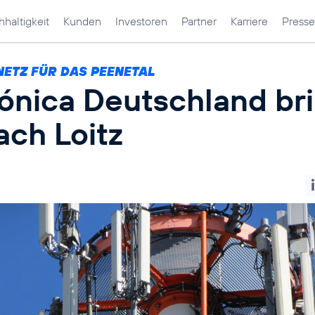
haltigkeit
Kunden
Investoren
Partner
Karriere
Presse
NETZ FÜR DAS PEENETAL
fónica Deutschland br
ach Loitz