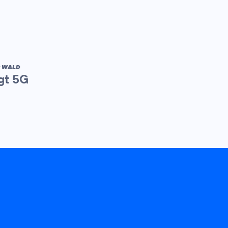
R WALD
gt 5G