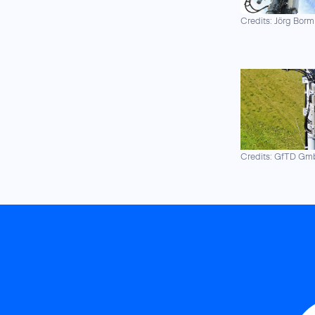
Credits: Jörg Borm
Credits: GfTD G