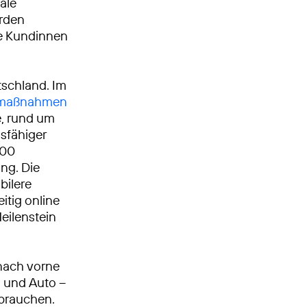
tale
erden
le Kundinnen
tschland. Im
umaßnahmen
, rund um
gsfähiger
000
ng. Die
bilere
itig online
Meilenstein
nach vorne
n und Auto –
 brauchen.