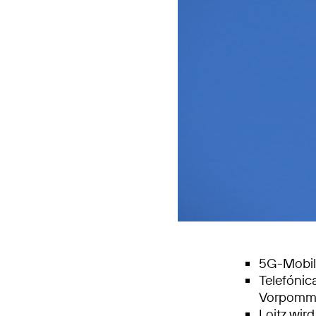
5G-Mobilf
Telefónic
Vorpomme
Loitz wir