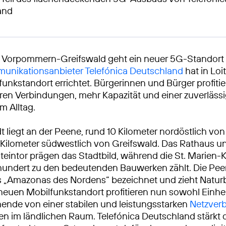
and
s Vorpommern-Greifswald geht ein neuer 5G-Standort 
unikationsanbieter Telefónica Deutschland
hat in Loi
unkstandort errichtet. Bürgerinnen und Bürger profitie
ren Verbindungen, mehr Kapazität und einer zuverläss
m Alltag.
t liegt an der Peene, rund 10 Kilometer nordöstlich v
Kilometer südwestlich von Greifswald. Das Rathaus u
Steintor prägen das Stadtbild, während die St. Marien-
rhundert zu den bedeutenden Bauwerken zählt. Die Pe
s „Amazonas des Nordens“ bezeichnet und zieht Natur
neuen Mobilfunkstandort profitieren nun sowohl Einhe
nde von einer stabilen und leistungsstarken
Netzver
en im ländlichen Raum. Telefónica Deutschland stärkt d