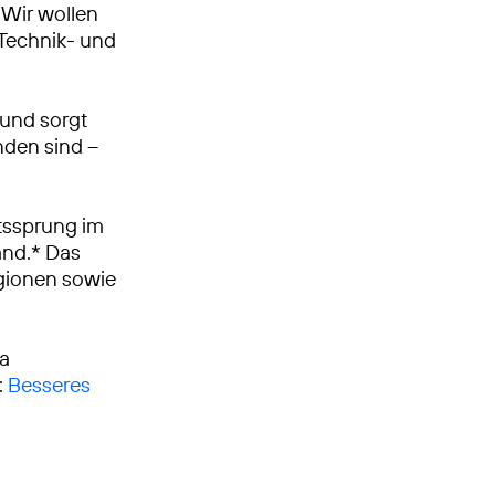
Wir wollen
, Technik- und
 und sorgt
nden sind –
tssprung im
and.* Das
egionen sowie
ca
:
Besseres