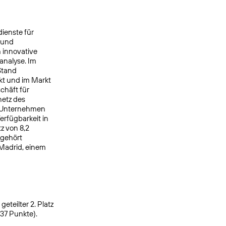
ienste für
 und
 innovative
analyse. Im
Stand
kt und im Markt
chäft für
netz des
s Unternehmen
rfügbarkeit in
z von 8,2
 gehört
 Madrid, einem
eteilter 2. Platz
937 Punkte).