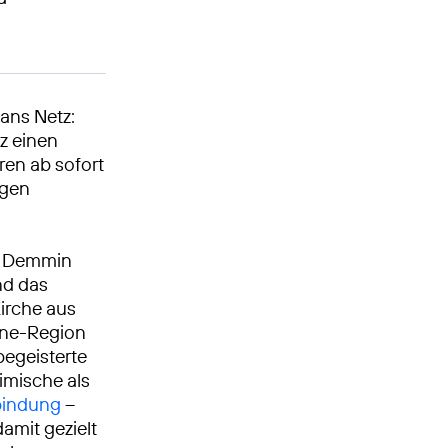
ans Netz:
tz einen
ren ab sofort
igen
on Demmin
nd das
Kirche aus
ene-Region
begeisterte
imische als
bindung
–
amit gezielt