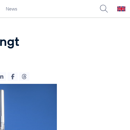
News
ingt