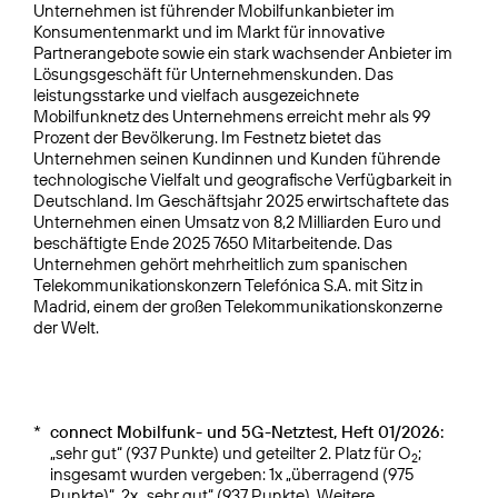
Unternehmen ist führender Mobilfunkanbieter im
Konsumentenmarkt und im Markt für innovative
Partnerangebote sowie ein stark wachsender Anbieter im
Lösungsgeschäft für Unternehmenskunden. Das
leistungsstarke und vielfach ausgezeichnete
Mobilfunknetz des Unternehmens erreicht mehr als 99
Prozent der Bevölkerung. Im Festnetz bietet das
Unternehmen seinen Kundinnen und Kunden führende
technologische Vielfalt und geografische Verfügbarkeit in
Deutschland. Im Geschäftsjahr 2025 erwirtschaftete das
Unternehmen einen Umsatz von 8,2 Milliarden Euro und
beschäftigte Ende 2025 7650 Mitarbeitende. Das
Unternehmen gehört mehrheitlich zum spanischen
Telekommunikationskonzern Telefónica S.A. mit Sitz in
Madrid, einem der großen Telekommunikationskonzerne
der Welt.
*
connect Mobilfunk- und 5G-Netztest, Heft 01/2026:
„sehr gut“ (937 Punkte) und geteilter 2. Platz für O
;
2
insgesamt wurden vergeben: 1x „überragend (975
Punkte)“, 2x „sehr gut“ (937 Punkte). Weitere