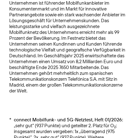
Unternehmen ist führender Mobilfunkanbieter im
Konsumentenmarkt und im Markt für innovative
Partnerangebote sowie ein stark wachsender Anbieter im
Lösungsgeschäft für Unternehmenskunden. Das
leistungsstarke und vielfach ausgezeichnete
Mobilfunknetz des Unternehmens erreicht mehr als 99
Prozent der Bevölkerung. Im Festnetz bietet das
Unternehmen seinen Kundinnen und Kunden führende
technologische Vielfalt und geografische Verfügbarkeit in
Deutschland. Im Geschäftsjahr 2025 erwirtschaftete das
Unternehmen einen Umsatz von 8,2 Milliarden Euro und
beschäftigte Ende 2025 7650 Mitarbeitende. Das
Unternehmen gehört mehrheitlich zum spanischen
Telekommunikationskonzern Telefónica S.A. mit Sitz in
Madrid, einem der großen Telekommunikationskonzerne
der Welt.
*
connect Mobilfunk- und 5G-Netztest, Heft 01/2026:
„sehr gut“ (937 Punkte) und geteilter 2. Platz für O
;
2
insgesamt wurden vergeben: 1x „überragend (975
Punkte)“, 2x „sehr gut“ (937 Punkte). Weitere