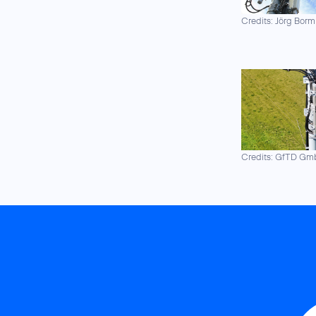
Credits: Jörg Borm
Credits: GfTD G