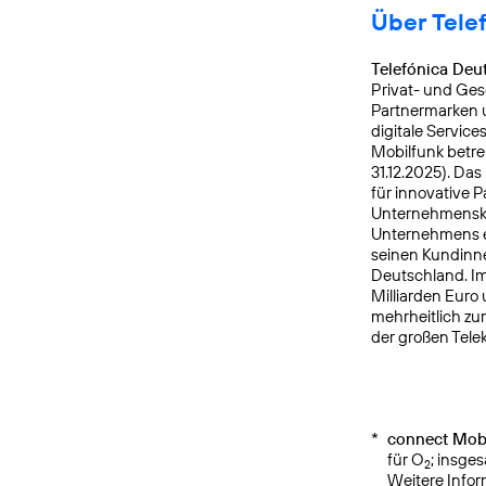
Über Tele
Telefónica Deu
Privat- und Ges
Partnermarken u
digitale Service
Mobilfunk betre
31.12.2025). Da
für innovative 
Unternehmensku
Unternehmens er
seinen Kundinne
Deutschland. Im
Milliarden Euro
mehrheitlich zu
der großen Tele
*
connect Mobi
für O
; insge
2
Weitere Info