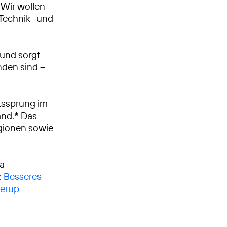
Wir wollen
, Technik- und
 und sorgt
nden sind –
tssprung im
and.* Das
egionen sowie
ca
:
Besseres
derup