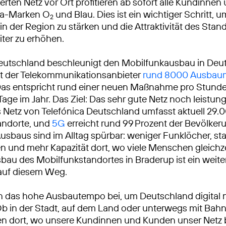
rten Netz vor Ort profitieren ab sofort alle Kundinne
ica-Marken O
und Blau. Dies ist ein wichtiger Schritt, um
2
 in der Region zu stärken und die Attraktivität des Stan
ter zu erhöhen.
eutschland beschleunigt den Mobilfunkausbau in Deu
at der Telekommunikationsanbieter
rund 8000 Ausba
Das entspricht rund einer neuen Maßnahme pro Stunde
Tage im Jahr. Das Ziel: Das sehr gute Netz noch leistun
Netz von Telefónica Deutschland umfasst aktuell 29.
andorte, und
5G
erreicht rund 99 Prozent der Bevölkeru
usbaus sind im Alltag spürbar: weniger Funklöcher, sta
 und mehr Kapazität dort, wo viele Menschen gleichze
sbau des Mobilfunkstandortes in Braderup ist ein weite
 auf diesem Weg.
n das hohe Ausbautempo bei, um Deutschland digital 
Ob in der Stadt, auf dem Land oder unterwegs mit Bah
ren dort, wo unsere Kundinnen und Kunden unser Netz