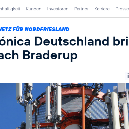
haltigkeit
Kunden
Investoren
Partner
Karriere
Presse
NETZ FÜR NORDFRIESLAND
fónica Deutschland br
ach Braderup