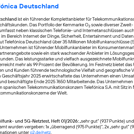
fónica Deutschland
tschland
ist ein führender Komplettanbieter für Telekommunikationsd
chäftskunden. Das Portfolio der Kernmarke O
sowie diverser Zweit-
2
mfasst neben klassischen Telefonie- und Internetanschlüssen auch
s im Bereich Internet der Dinge, Sicherheit, Entertainment und Daten
ut Telefónica Deutschland über 35 Millionen Mobilfunkanschlüsse (
s Unternehmen ist führender Mobilfunkanbieter im Konsumentenmar
Partnerangebote sowie ein stark wachsender Anbieter im Lösungsges
nden. Das leistungsstarke und vielfach ausgezeichnete Mobilfunk
reicht mehr als 99 Prozent der Bevölkerung. Im Festnetz bietet da
n und Kunden führende technologische Vielfalt und geografische Ve
 Geschäftsjahr 2025 erwirtschaftete das Unternehmen einen Umsat
 und beschäftigte Ende 2025 7650 Mitarbeitende. Das Unternehmen
m spanischen Telekommunikationskonzern Telefónica S.A. mit Sitz in
kommunikationskonzerne der Welt.
lfunk- und 5G-Netztest, Heft 01/2026:
„sehr gut“ (937 Punkte) und g
samt wurden vergeben: 1x „überragend (975 Punkte)“, 2x „sehr gut“ (
rmationen unter
o2.de/netz
.