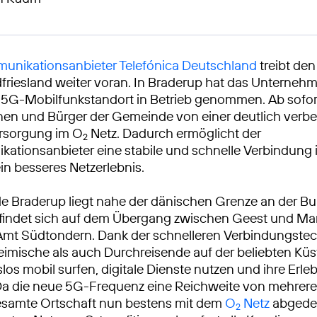
unikationsanbieter Telefónica Deutschland
treibt de
dfriesland weiter voran. In Braderup hat das Unternehm
5G-Mobilfunkstandort in Betrieb genommen. Ab sofort 
nen und Bürger der Gemeinde von einer deutlich verb
rsorgung im O
Netz. Dadurch ermöglicht der
2
ationsanbieter eine stabile und schnelle Verbindung
ein besseres Netzerlebnis.
e Braderup liegt nahe der dänischen Grenze an der B
efindet sich auf dem Übergang zwischen Geest und M
Amt Südtondern. Dank der schnelleren Verbindungste
imische als auch Durchreisende auf der beliebten Kü
los mobil surfen, digitale Dienste nutzen und ihre Erle
. Da die neue 5G-Frequenz eine Reichweite von mehrer
 gesamte Ortschaft nun bestens mit dem
O
Netz
abgedec
2