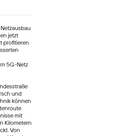
n Netzausbau
en jetzt
profitieren
esserten
 im 5G-Netz
undesstraße
arsch und
chnik können
stenroute
bnisse mit
en Kilometern
kt. Von