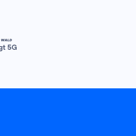
R WALD
gt 5G