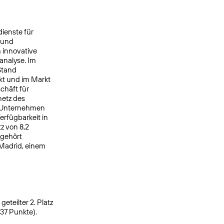
ienste für
 und
 innovative
analyse. Im
Stand
kt und im Markt
chäft für
netz des
s Unternehmen
rfügbarkeit in
z von 8,2
 gehört
 Madrid, einem
eteilter 2. Platz
937 Punkte).