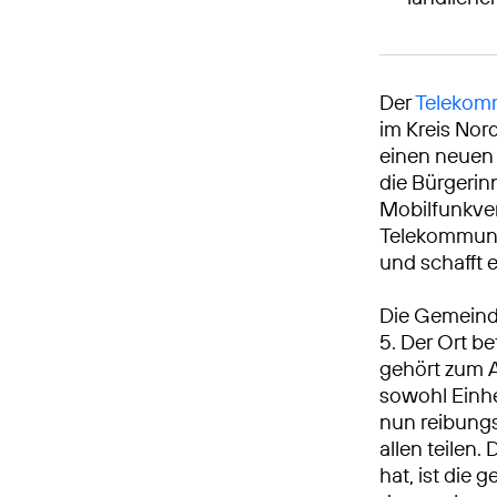
Der
Telekomm
im Kreis Nor
einen neuen 
die Bürgerin
Mobilfunkve
Telekommunik
und schafft 
Die Gemeind
5. Der Ort b
gehört zum 
sowohl Einhe
nun reibungs
allen teilen
hat, ist die