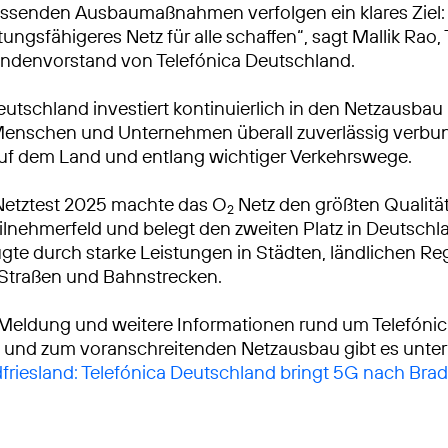
ssenden Ausbaumaßnahmen verfolgen ein klares Ziel: 
tungsfähigeres Netz für alle schaffen“, sagt Mallik Rao
ndenvorstand von Telefónica Deutschland.
eutschland investiert kontinuierlich in den Netzausbau
Menschen und Unternehmen überall zuverlässig verbu
auf dem Land und entlang wichtiger Verkehrswege.
Netztest 2025 machte das O
Netz den größten Qualitä
2
lnehmerfeld und belegt den zweiten Platz in Deutschl
gte durch starke Leistungen in Städten, ländlichen R
 Straßen und Bahnstrecken.
 Meldung und weitere Informationen rund um Telefóni
 und zum voranschreitenden Netzausbau gibt es unter
dfriesland: Telefónica Deutschland bringt 5G nach Bra