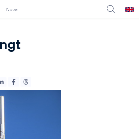
News
ingt