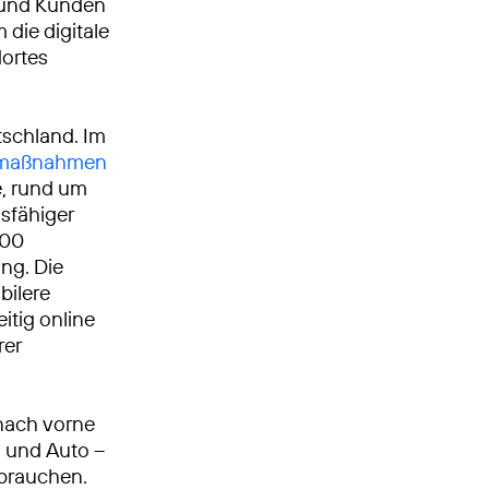
n und Kunden
 die digitale
dortes
tschland. Im
umaßnahmen
, rund um
gsfähiger
000
ng. Die
bilere
itig online
rer
nach vorne
n und Auto –
 brauchen.