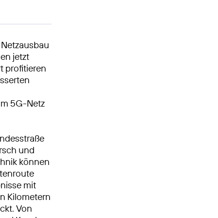
n Netzausbau
en jetzt
profitieren
esserten
 im 5G-Netz
undesstraße
arsch und
chnik können
stenroute
bnisse mit
en Kilometern
kt. Von