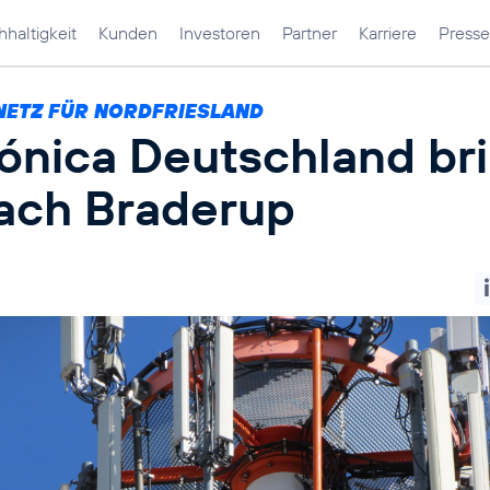
haltigkeit
Kunden
Investoren
Partner
Karriere
Presse
NETZ FÜR NORDFRIESLAND
fónica Deutschland br
ach Braderup