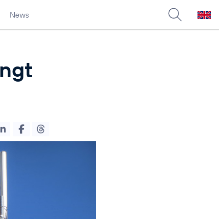
News
ingt