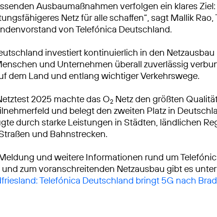
ssenden Ausbaumaßnahmen verfolgen ein klares Ziel: 
tungsfähigeres Netz für alle schaffen“, sagt Mallik Rao
ndenvorstand von Telefónica Deutschland.
eutschland investiert kontinuierlich in den Netzausbau
Menschen und Unternehmen überall zuverlässig verbu
auf dem Land und entlang wichtiger Verkehrswege.
Netztest 2025 machte das O
Netz den größten Qualitä
2
lnehmerfeld und belegt den zweiten Platz in Deutschl
gte durch starke Leistungen in Städten, ländlichen R
 Straßen und Bahnstrecken.
 Meldung und weitere Informationen rund um Telefóni
 und zum voranschreitenden Netzausbau gibt es unter
dfriesland: Telefónica Deutschland bringt 5G nach Bra