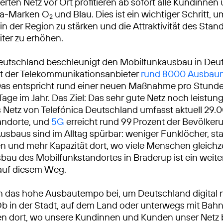
rten Netz vor Ort profitieren ab sofort alle Kundinne
ica-Marken O
und Blau. Dies ist ein wichtiger Schritt, um
2
 in der Region zu stärken und die Attraktivität des Stan
ter zu erhöhen.
eutschland beschleunigt den Mobilfunkausbau in Deu
at der Telekommunikationsanbieter
rund 8000 Ausba
Das entspricht rund einer neuen Maßnahme pro Stunde
Tage im Jahr. Das Ziel: Das sehr gute Netz noch leistun
Netz von Telefónica Deutschland umfasst aktuell 29.
andorte, und
5G
erreicht rund 99 Prozent der Bevölkeru
usbaus sind im Alltag spürbar: weniger Funklöcher, sta
 und mehr Kapazität dort, wo viele Menschen gleichze
sbau des Mobilfunkstandortes in Braderup ist ein weite
 auf diesem Weg.
n das hohe Ausbautempo bei, um Deutschland digital 
Ob in der Stadt, auf dem Land oder unterwegs mit Bah
ren dort, wo unsere Kundinnen und Kunden unser Netz