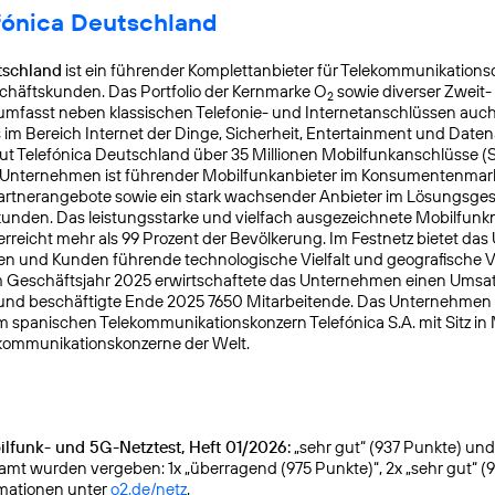
fónica Deutschland
tschland
ist ein führender Komplettanbieter für Telekommunikationsd
chäftskunden. Das Portfolio der Kernmarke O
sowie diverser Zweit-
2
mfasst neben klassischen Telefonie- und Internetanschlüssen auch
s im Bereich Internet der Dinge, Sicherheit, Entertainment und Daten
ut Telefónica Deutschland über 35 Millionen Mobilfunkanschlüsse (
s Unternehmen ist führender Mobilfunkanbieter im Konsumentenmar
Partnerangebote sowie ein stark wachsender Anbieter im Lösungsges
nden. Das leistungsstarke und vielfach ausgezeichnete Mobilfunk
reicht mehr als 99 Prozent der Bevölkerung. Im Festnetz bietet da
n und Kunden führende technologische Vielfalt und geografische Ve
 Geschäftsjahr 2025 erwirtschaftete das Unternehmen einen Umsat
 und beschäftigte Ende 2025 7650 Mitarbeitende. Das Unternehmen
m spanischen Telekommunikationskonzern Telefónica S.A. mit Sitz in
kommunikationskonzerne der Welt.
lfunk- und 5G-Netztest, Heft 01/2026:
„sehr gut“ (937 Punkte) und g
samt wurden vergeben: 1x „überragend (975 Punkte)“, 2x „sehr gut“ (
rmationen unter
o2.de/netz
.