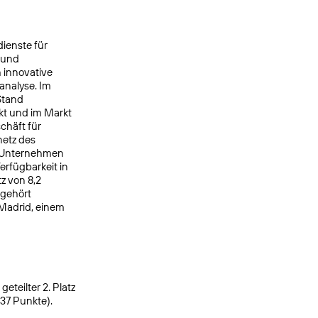
ienste für
 und
 innovative
analyse. Im
Stand
kt und im Markt
chäft für
netz des
s Unternehmen
rfügbarkeit in
z von 8,2
 gehört
 Madrid, einem
eteilter 2. Platz
937 Punkte).