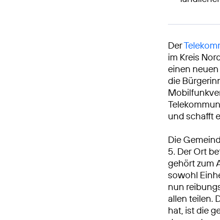
Der
Telekomm
im Kreis Nor
einen neuen 
die Bürgerin
Mobilfunkve
Telekommunik
und schafft 
Die Gemeind
5. Der Ort b
gehört zum 
sowohl Einhe
nun reibungs
allen teilen
hat, ist die