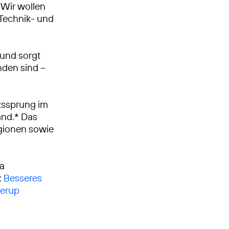
Wir wollen
, Technik- und
 und sorgt
nden sind –
tssprung im
and.* Das
egionen sowie
ca
:
Besseres
derup