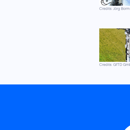
Credits: Jörg Borm
Credits: GfTD G