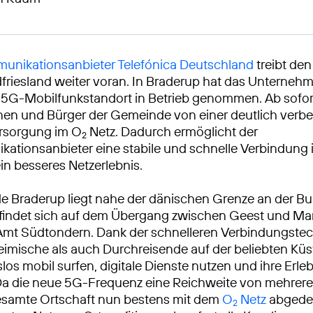
unikationsanbieter Telefónica Deutschland
treibt de
dfriesland weiter voran. In Braderup hat das Unternehm
5G-Mobilfunkstandort in Betrieb genommen. Ab sofort 
nen und Bürger der Gemeinde von einer deutlich verb
rsorgung im O
Netz. Dadurch ermöglicht der
2
ationsanbieter eine stabile und schnelle Verbindung
ein besseres Netzerlebnis.
e Braderup liegt nahe der dänischen Grenze an der B
efindet sich auf dem Übergang zwischen Geest und M
Amt Südtondern. Dank der schnelleren Verbindungste
imische als auch Durchreisende auf der beliebten Kü
los mobil surfen, digitale Dienste nutzen und ihre Erle
. Da die neue 5G-Frequenz eine Reichweite von mehrer
 gesamte Ortschaft nun bestens mit dem
O
Netz
abgedec
2