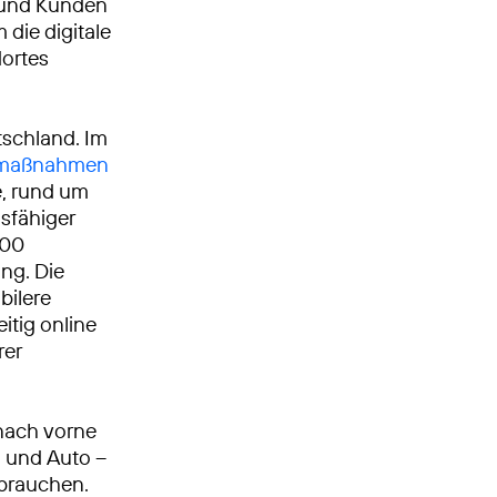
n und Kunden
 die digitale
dortes
tschland. Im
umaßnahmen
, rund um
gsfähiger
000
ng. Die
bilere
itig online
rer
nach vorne
n und Auto –
 brauchen.