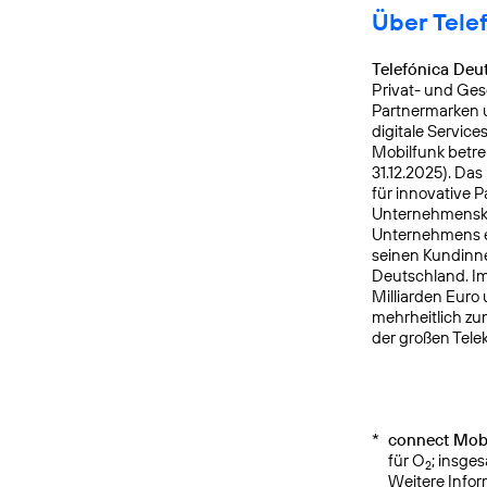
Über Tele
Telefónica Deu
Privat- und Ges
Partnermarken u
digitale Service
Mobilfunk betre
31.12.2025). Da
für innovative 
Unternehmensku
Unternehmens er
seinen Kundinne
Deutschland. Im
Milliarden Euro
mehrheitlich zu
der großen Tele
*
connect Mobi
für O
; insge
2
Weitere Info