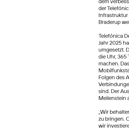
dem verbesse
der Telefón
Infrastruktur
Braderup wei
Telefónica D
Jahr 2025 h
umgesetzt. 
die Uhr, 365 
machen. Das 
Mobilfunkst
Folgen des A
Verbindungen
sind. Der Au
Meilenstein
„Wir behalte
zu bringen. 
wir investie