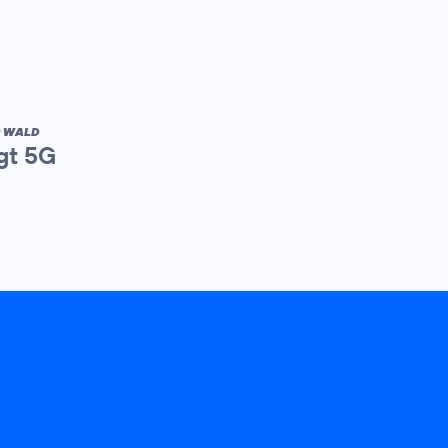
R WALD
gt 5G