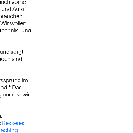
nach vorne
n und Auto –
 brauchen.
Wir wollen
, Technik- und
 und sorgt
nden sind –
tssprung im
and.* Das
egionen sowie
ca
:
Besseres
traching