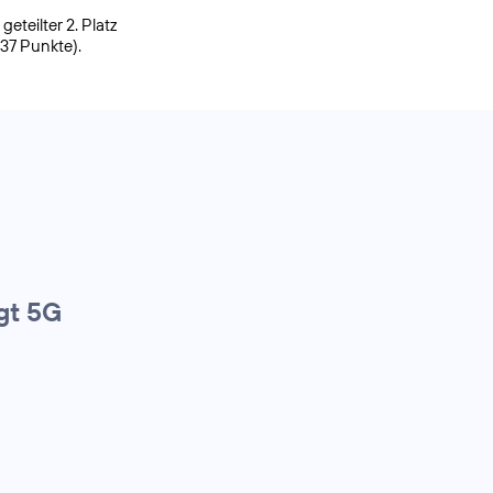
eteilter 2. Platz
937 Punkte).
gt 5G