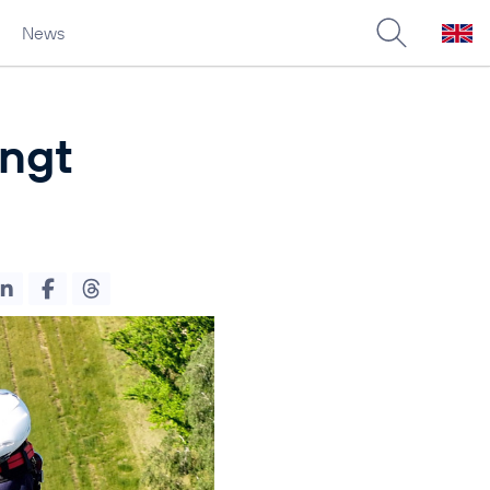
News
ingt