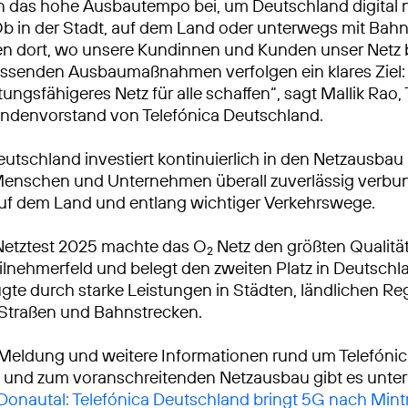
n das hohe Ausbautempo bei, um Deutschland digital 
Ob in der Stadt, auf dem Land oder unterwegs mit Bah
ren dort, wo unsere Kundinnen und Kunden unser Netz
ssenden Ausbaumaßnahmen verfolgen ein klares Ziel: 
tungsfähigeres Netz für alle schaffen“, sagt Mallik Rao
ndenvorstand von Telefónica Deutschland.
eutschland investiert kontinuierlich in den Netzausbau
Menschen und Unternehmen überall zuverlässig verbu
auf dem Land und entlang wichtiger Verkehrswege.
Netztest 2025 machte das O
Netz den größten Qualitä
2
lnehmerfeld und belegt den zweiten Platz in Deutschl
gte durch starke Leistungen in Städten, ländlichen R
 Straßen und Bahnstrecken.
 Meldung und weitere Informationen rund um Telefóni
 und zum voranschreitenden Netzausbau gibt es unter
 Donautal: Telefónica Deutschland bringt 5G nach Min