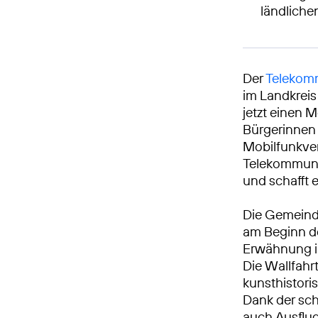
ländlich
Der
Telekomm
im Landkreis
jetzt einen M
Bürgerinnen 
Mobilfunkve
Telekommunik
und schafft 
Die Gemeinde
am Beginn de
Erwähnung im
Die Wallfahrt
kunsthistori
Dank der sc
auch Ausflug