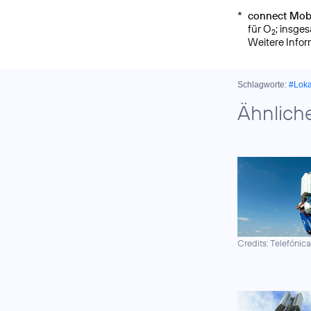
*
connect Mobi
für O
; insge
2
Weitere Info
Schlagworte:
#Lok
Ähnlich
Credits: Telefónic