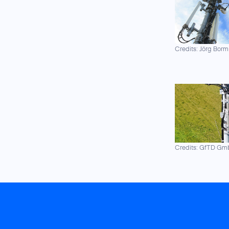
Credits: Jörg Borm
Credits: GfTD G