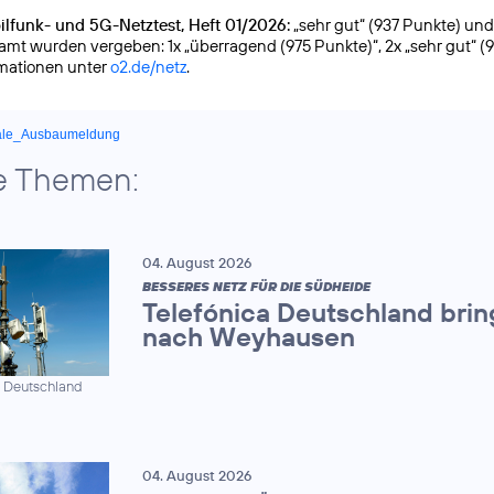
lfunk- und 5G-Netztest, Heft 01/2026:
„sehr gut“ (937 Punkte) und g
samt wurden vergeben: 1x „überragend (975 Punkte)“, 2x „sehr gut“ (
rmationen unter
o2.de/netz
.
ale_Ausbaumeldung
e Themen:
04. August 2026
BESSERES NETZ FÜR DIE SÜDHEIDE
Telefónica Deutschland brin
nach Weyhausen
a Deutschland
04. August 2026