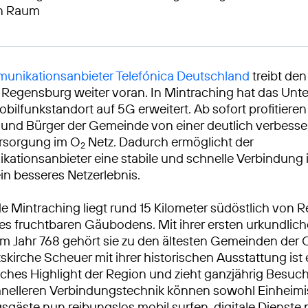
en Raum
unikationsanbieter Telefónica Deutschland
treibt de
 Regensburg weiter voran. In Mintraching hat das Un
obilfunkstandort auf 5G erweitert. Ab sofort profitieren
und Bürger der Gemeinde von einer deutlich verbesse
rsorgung im O
Netz. Dadurch ermöglicht der
2
ationsanbieter eine stabile und schnelle Verbindung
ein besseres Netzerlebnis.
 Mintraching liegt rund 15 Kilometer südöstlich von 
s fruchtbaren Gäubodens. Mit ihrer ersten urkundlic
 Jahr 768 gehört sie zu den ältesten Gemeinden der O
skirche Scheuer mit ihrer historischen Ausstattung ist 
sches Highlight der Region und zieht ganzjährig Besuc
hnelleren Verbindungstechnik können sowohl Einheimi
sgäste nun reibungslos mobil surfen, digitale Dienste