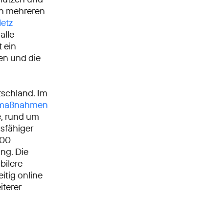
on mehreren
etz
alle
t ein
ken und die
tschland. Im
umaßnahmen
, rund um
gsfähiger
000
ng. Die
bilere
itig online
iterer