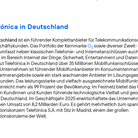
fónica in Deutschland
tschland
ist ein führender Komplettanbieter für Telekommunikationsd
chäftskunden. Das Portfolio der Kernmarke
O
sowie diverser Zweit-
2
mfasst neben klassischen Telefonie- und Internetanschlüssen auch
s im Bereich Internet der Dinge, Sicherheit, Entertainment und Daten
ut Telefónica in Deutschland über 35 Millionen Mobilfunkanschlüss
s Unternehmen ist führender Mobilfunkanbieter im Konsumentenmar
Partnerangebote sowie ein stark wachsender Anbieter im Lösungsges
nden. Das leistungsstarke und vielfach ausgezeichnete Mobilfunk
reicht mehr als 99 Prozent der Bevölkerung. Im Festnetz bietet da
en Kundinnen und Kunden führende technologische Vielfalt und geo
n Deutschland. Im Geschäftsjahr 2025 erwirtschaftete das Unterneh
en Umsatz von 8,2 Milliarden Euro. Es gehört mehrheitlich zum spa
onskonzern Telefónica S.A. mit Sitz in Madrid, einem der großen
ionskonzerne der Welt.