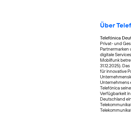
Über Tele
Telefónica Deu
Privat- und Ges
Partnermarken u
digitale Service
Mobilfunk betre
31.12.2025). Da
für innovative 
Unternehmensku
Unternehmens er
Telefónica sein
Verfügbarkeit i
Deutschland ein
Telekommunikati
Telekommunikat