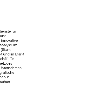
ienste für
 und
 innovative
analyse. Im
e (Stand
kt und im Markt
chäft für
netz des
s Unternehmen
grafische
men in
nischen