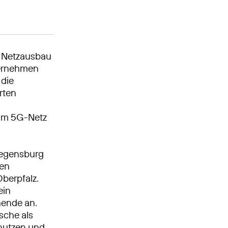
n Netzausbau
ternehmen
 die
rten
 im 5G-Netz
Regensburg
hen
berpfalz.
ein
hende an.
sche als
 nutzen und