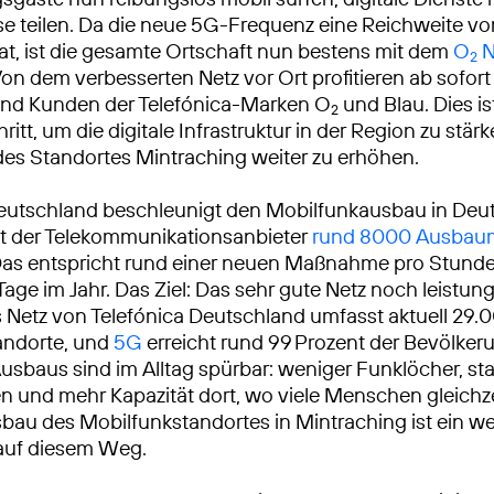
sse teilen. Da die neue 5G-Frequenz eine Reichweite v
at, ist die gesamte Ortschaft nun bestens mit dem
O
N
2
on dem verbesserten Netz vor Ort profitieren ab sofort 
nd Kunden der Telefónica-Marken O
und Blau. Dies is
2
ritt, um die digitale Infrastruktur in der Region zu stär
t des Standortes Mintraching weiter zu erhöhen.
eutschland beschleunigt den Mobilfunkausbau in Deu
at der Telekommunikationsanbieter
rund 8000 Ausba
Das entspricht rund einer neuen Maßnahme pro Stunde
Tage im Jahr. Das Ziel: Das sehr gute Netz noch leistun
Netz von Telefónica Deutschland umfasst aktuell 29.
andorte, und
5G
erreicht rund 99 Prozent der Bevölkeru
usbaus sind im Alltag spürbar: weniger Funklöcher, sta
 und mehr Kapazität dort, wo viele Menschen gleichze
sbau des Mobilfunkstandortes in Mintraching ist ein we
 auf diesem Weg.