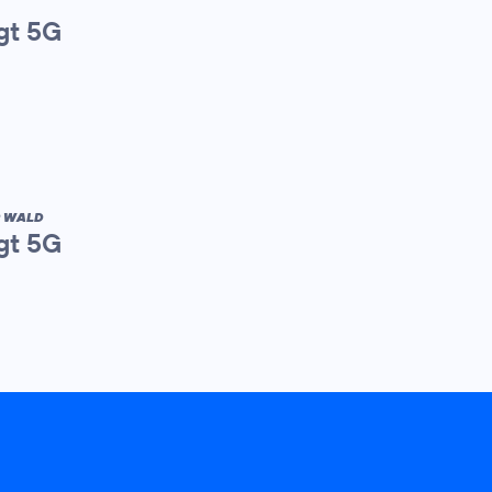
gt 5G
R WALD
gt 5G