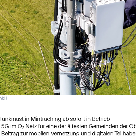
GmbH
unkmast in Mintraching ab sofort in Betrieb
s 5G im O
Netz für eine der ältesten Gemeinden der Ob
2
 Beitrag zur mobilen Vernetzung und digitalen Teilhabe